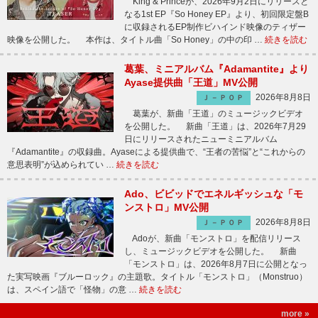
King & Princeが、2026年9月2日にリリースと
なる1st EP『So Honey EP』より、初回限定盤B
に収録されるEP制作ビハインド映像のティザー
映像を公開した。 本作は、タイトル曲「So Honey」の中の印 …
続きを読む
葛葉、ミニアルバム『Adamantite』より
Ayase提供曲「王道」MV公開
2026年8月8日
Ｊ－ＰＯＰ
葛葉が、新曲「王道」のミュージックビデオ
を公開した。 新曲「王道」は、2026年7月29
日にリリースされたニューミニアルバム
『Adamantite』の収録曲。Ayaseによる提供曲で、“王者の苦悩”と“これからの
意思表明”が込められてい …
続きを読む
Ado、ビビッドでエネルギッシュな「モ
ンストロ」MV公開
2026年8月8日
Ｊ－ＰＯＰ
Adoが、新曲「モンストロ」を配信リリース
し、ミュージックビデオを公開した。 新曲
「モンストロ」は、2026年8月7日に公開となっ
た実写映画『ブルーロック』の主題歌。タイトル「モンストロ」（Monstruo）
は、スペイン語で「怪物」の意 …
続きを読む
more »