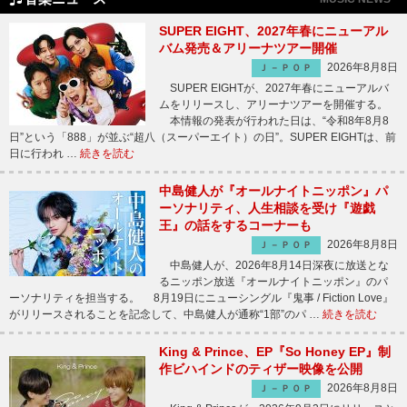
SUPER EIGHT、2027年春にニューアル
バム発売＆アリーナツアー開催
2026年8月8日
Ｊ－ＰＯＰ
SUPER EIGHTが、2027年春にニューアルバ
ムをリリースし、アリーナツアーを開催する。
本情報の発表が行われた日は、“令和8年8月8
日”という「888」が並ぶ“超八（スーパーエイト）の日”。SUPER EIGHTは、前
日に行われ …
続きを読む
中島健人が『オールナイトニッポン』パ
ーソナリティ、人生相談を受け『遊戯
王』の話をするコーナーも
2026年8月8日
Ｊ－ＰＯＰ
中島健人が、2026年8月14日深夜に放送とな
るニッポン放送『オールナイトニッポン』のパ
ーソナリティを担当する。 8月19日にニューシングル『鬼事 / Fiction Love』
がリリースされることを記念して、中島健人が通称“1部”のパ …
続きを読む
King & Prince、EP『So Honey EP』制
作ビハインドのティザー映像を公開
2026年8月8日
Ｊ－ＰＯＰ