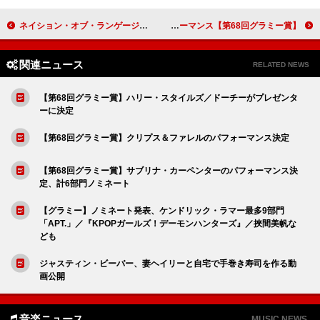
ネイション・オブ・ランゲージ、2026年3月に来日公演決定
【第68回グラミー賞】ローリン・ヒル／ポスト・マローン／スラッシュらが追悼コーナーでパフォーマンス
関連ニュース
RELATED NEWS
【第68回グラミー賞】ハリー・スタイルズ／ドーチーがプレゼンタ
ーに決定
【第68回グラミー賞】クリプス＆ファレルのパフォーマンス決定
【第68回グラミー賞】サブリナ・カーペンターのパフォーマンス決
定、計6部門ノミネート
【グラミー】ノミネート発表、ケンドリック・ラマー最多9部門
「APT.」／『KPOPガールズ！デーモンハンターズ』／挾間美帆な
ども
ジャスティン・ビーバー、妻ヘイリーと自宅で手巻き寿司を作る動
画公開
音楽ニュース
MUSIC NEWS