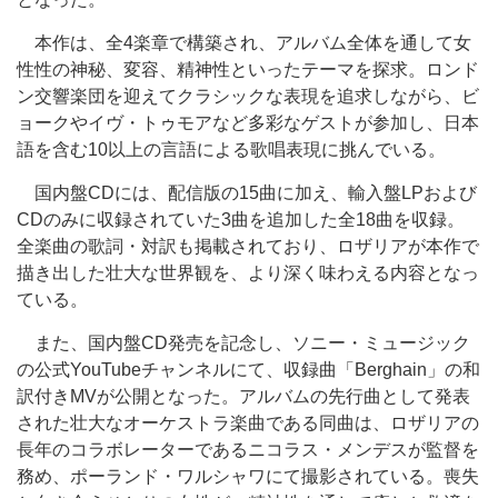
本作は、全4楽章で構築され、アルバム全体を通して女
性性の神秘、変容、精神性といったテーマを探求。ロンド
ン交響楽団を迎えてクラシックな表現を追求しながら、ビ
ョークやイヴ・トゥモアなど多彩なゲストが参加し、日本
語を含む10以上の言語による歌唱表現に挑んでいる。
国内盤CDには、配信版の15曲に加え、輸入盤LPおよび
CDのみに収録されていた3曲を追加した全18曲を収録。
全楽曲の歌詞・対訳も掲載されており、ロザリアが本作で
描き出した壮大な世界観を、より深く味わえる内容となっ
ている。
また、国内盤CD発売を記念し、ソニー・ミュージック
の公式YouTubeチャンネルにて、収録曲「Berghain」の和
訳付きMVが公開となった。アルバムの先行曲として発表
された壮大なオーケストラ楽曲である同曲は、ロザリアの
長年のコラボレーターであるニコラス・メンデスが監督を
務め、ポーランド・ワルシャワにて撮影されている。喪失