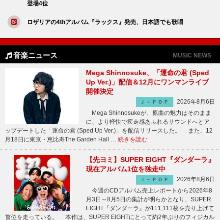
登場4位
ロザリアの4thアルバム『ラックス』発売、日本語でも歌唱
音楽ニュース
MUSIC NEWS
Mega Shinnosuke、「運命の君 (Sped
Up Ver.)」配信＆12月にワンマンライブ
開催決定
2026年8月6日
Ｊ－ＰＯＰ
Mega Shinnosukeが、原曲の魅力はそのまま
に、より軽快で疾走感あふれるサウンドへとア
ップデートした「運命の君 (Sped Up Ver.)」を配信リリースした。 また、12
月18日に東京・恵比寿The Garden Hall …
続きを読む
【先ヨミ】SUPER EIGHT『ダンダーラ』
現在アルバム1位を独走中
2026年8月6日
Ｊ－ＰＯＰ
今週のCDアルバム売上レポートから2026年8
月3日～8月5日の集計が明らかとなり、SUPER
EIGHT『ダンダーラ』が111,111枚を売り上げて
首位を走っている。 本作は、SUPER EIGHTにとって約2年ぶりのフィジカル