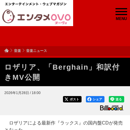
MENU
音楽
音楽ニュース
ロザリア、「Berghain」和訳付
きMV公開
2026年1月28日 / 18:00
ポスト
シェア
送る
ロザリアによる最新作『ラックス』の国内盤CDが発売
となった。