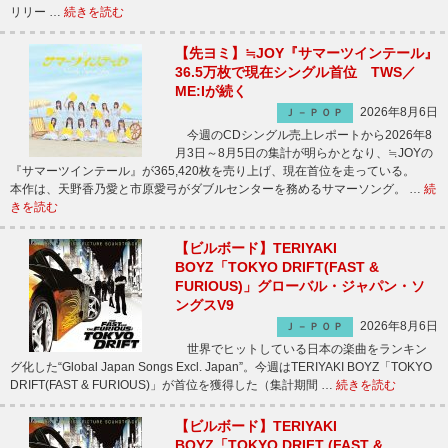
リリー …
続きを読む
【先ヨミ】≒JOY『サマーツインテール』
36.5万枚で現在シングル首位 TWS／
ME:Iが続く
2026年8月6日
Ｊ－ＰＯＰ
今週のCDシングル売上レポートから2026年8
月3日～8月5日の集計が明らかとなり、≒JOYの
『サマーツインテール』が365,420枚を売り上げ、現在首位を走っている。
本作は、天野香乃愛と市原愛弓がダブルセンターを務めるサマーソング。 …
続
きを読む
【ビルボード】TERIYAKI
BOYZ「TOKYO DRIFT(FAST &
FURIOUS)」グローバル・ジャパン・ソ
ングスV9
2026年8月6日
Ｊ－ＰＯＰ
世界でヒットしている日本の楽曲をランキン
グ化した“Global Japan Songs Excl. Japan”。今週はTERIYAKI BOYZ「TOKYO
DRIFT(FAST & FURIOUS)」が首位を獲得した（集計期間 …
続きを読む
【ビルボード】TERIYAKI
BOYZ「TOKYO DRIFT (FAST &