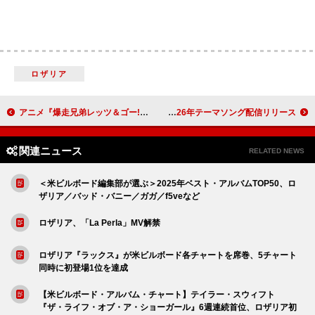
ロザリア
アニメ『爆走兄弟レッツ＆ゴー!!』、放送30周年で初代OPテーマ＆挿入歌／サントラ集がデジタル解禁
BRADIO、西武ファンのメンバー歓喜 NACK5『SUNDAY LIONS』2026年テーマソング配信リリース
関連ニュース
RELATED NEWS
＜米ビルボード編集部が選ぶ＞2025年ベスト・アルバムTOP50、ロ
ザリア／バッド・バニー／ガガ／f5veなど
ロザリア、「La Perla」MV解禁
ロザリア『ラックス』が米ビルボード各チャートを席巻、5チャート
同時に初登場1位を達成
【米ビルボード・アルバム・チャート】テイラー・スウィフト
『ザ・ライフ・オブ・ア・ショーガール』6週連続首位、ロザリア初