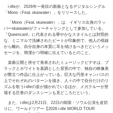
i-dleが、2026年一発目の新曲となるデジタルシングル
「Mono（Feat. skaiwater）」をリリースした。
「Mono（Feat. skaiwater）」は、イギリス出身のラッ
パーskaiwaterがフィーチャリングとして参加している。
「Queencard」に代表される華やかなスタイルとは対照的
な、ミニマルで洗練されたビートが印象的で、他人の視線
から離れ、自分自身の本質に耳を傾けるべきだというメッ
セージを、簡潔かつ明確に伝えているとのこと。
楽曲公開と併せて発表されたミュージックビデオは、ブ
ラックとホワイトを基調とした背景の中で、独自の映像美
が際立つ作品に仕上がっている。巨大な円形キャンバスの
上でそれぞれのパターンを描き、人々の中で自分だけのリ
ズムを歌うi-dleの姿が描かれているほか、メガクルーが登
場する圧巻のダンスシーンも見どころだという。
また、i-dleは2月21日、22日の韓国・ソウル公演を皮切
りに、ワールドツアー【2026 i-dle WORLD TOUR