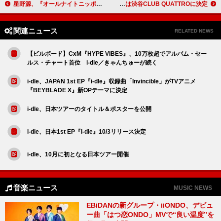
星野源、『オールナイトニッポン』10周年の節目に武道館＆オンラインでイベント開催
鈴木実貴子ズ、ニューALより「ががが」MVプレミア公開＆ツアーファイナルは渋谷CLUB QUATTROに決定
関連ニュース
RELATED NEWS
【ビルボード】CxM『HYPE VIBES』、10万枚超でアルバム・セー
ルス・チャート首位 i-dle／きゃんちゅーが続く
i-dle、JAPAN 1st EP『i-dle』収録曲「Invincible」がTVアニメ
『BEYBLADE X』新OPテーマに決定
i-dle、日本ツアーのタイトル＆ポスターを公開
i-dle、日本1st EP『i-dle』10/3リリース決定
i-dle、10月に初となる日本ツアー開催
音楽ニュース
MUSIC NEWS
EBiDANの新グループ・iiONDO、デビュ
ー曲「はつ恋ONDO」MVで“良い温度”を