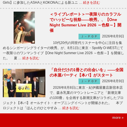
Girls】に参加したASHAとKOKONAによる新ユニ …
続きを読む
＜ライブレポート＞一夜限りのカラフル
でハッピーな祝祭――映秀。、【One
Night Summer Live 2026 ～色祭～】開
催
2026年8月9日
Ｊ－ＰＯＰ
10代20代の同世代リスナーを中心に注目を集
めるシンガーソングライターの映秀。が、8月1日に東京・Spotify O-WESTにて
一夜限りのワンマンライブ【One Night Summer Live 2026 ～色祭～】を開催し
た。 夏 …
続きを読む
「自分だけの1冊との出会いを」――全国
の本屋パーティ【本パ】がスタート
2026年8月9日
Ｊ－ＰＯＰ
2026年8月8日に東京・紀伊國屋書店新宿本店
で、森永乳業のマウントレーニアと「新潮文庫
の100冊」を企画する新潮文庫がコラボしたプロ
ジェクト【本パ】オールナイト・オープニングイベントが開催された。 本プ
ロジェクトは「ほんとのひとやすみ …
続きを読む
more »