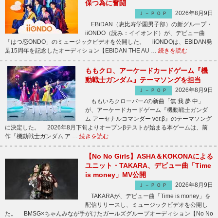
保つ為に奮闘
2026年8月9日
Ｊ－ＰＯＰ
EBiDAN（恵比寿学園男子部）の新グループ・
iiONDO（読み：イイオンド）が、デビュー曲
「はつ恋ONDO」のミュージックビデオを公開した。 iiONDOは、EBiDAN発
足15周年を記念したオーディション【EBiDAN THE AU …
続きを読む
ももクロ、アーケードカードゲーム『機
動戦士ガンダム』テーマソングを担当
2026年8月9日
Ｊ－ＰＯＰ
ももいろクローバーZの新曲「無 我 夢 中」
が、アーケードカードゲーム『機動戦士ガンダ
ム アーセナルコマンダー ver.β』のテーマソング
に決定した。 2026年8月下旬よりオープンβテストが始まる本ゲームは、前
作『機動戦士ガンダム ア …
続きを読む
【No No Girls】ASHA＆KOKONAによる
ユニット・TAKARA、デビュー曲「Time
is money」MV公開
2026年8月9日
Ｊ－ＰＯＰ
TAKARAが、デビュー曲「Time is money」を
配信リリースし、ミュージックビデオを公開し
た。 BMSG×ちゃんみなが手がけたガールズグループオーディション【No No