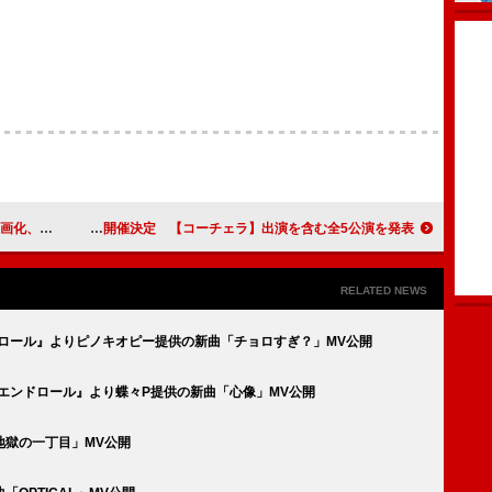
最速公開へ
Creepy Nuts、自身初の北米ツアー開催決定 【コーチェラ】出演を含む全5公演を発表
RELATED NEWS
ロール』よりピノキオピー提供の新曲「チョロすぎ？」MV公開
エンドロール』より蝶々P提供の新曲「心像」MV公開
地獄の一丁目」MV公開