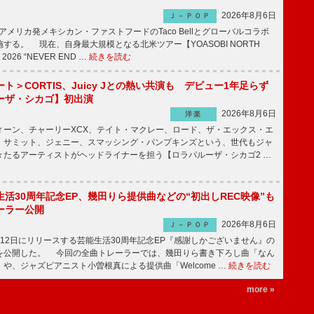
2026年8月6日
Ｊ－ＰＯＰ
、アメリカ発メキシカン・ファストフードのTaco Bellとグローバルコラボ
する。 現在、自身最大規模となる北米ツアー【YOASOBI NORTH
 2026 “NEVER END …
続きを読む
ト＞CORTIS、Juicy Jとの熱い共演も デビュー1年足らず
ーザ・シカゴ】初出演
2026年8月6日
洋楽
ーン、チャーリーXCX、テイト・マクレー、ロード、ザ・エックス・エ
・サミット、ジェニー、スマッシング・パンプキンズという、世代もジャ
々たるアーティストがヘッドライナーを担う【ロラパルーザ・シカゴ2 …
活30周年記念EP、幾田りら提供曲などの“初出しREC映像”も
ーラー公開
2026年8月6日
Ｊ－ＰＯＰ
12日にリリースする芸能生活30周年記念EP『感謝しかございません』の
を公開した。 今回の全曲トレーラーでは、幾田りら書き下ろし曲「なん
や、ジャズピアニスト小曽根真による提供曲「Welcome …
続きを読む
more »