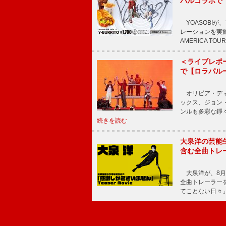
バルコラボで
YOASOBIが
レーションを実施
AMERICA TOUR
＜ライブレポー
で【ロラパル
オリビア・ディ
ックス、ジョン
ンルも多彩な錚
続きを読む
大泉洋の芸能生
含む全曲トレ
大泉洋が、8月
全曲トレーラー
てことない日々」