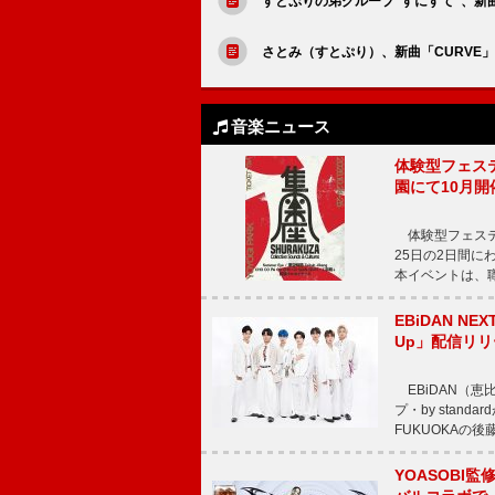
すとぷりの弟グループ“すにすて”、新曲「
さとみ（すとぷり）、新曲「CURVE
音楽ニュース
体験型フェスティバ
園にて10月開
体験型フェスティバル
25日の2日間
本イベントは、
EBiDAN N
Up」配信リリ
EBiDAN（恵
プ・by stan
FUKUOKAの
YOASOBI監