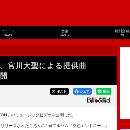
ニュース
音楽
特別企画
NEWS
MUSIC
PR
、宮川大聖による提供曲
公開
ポスト
シェア
送る
ZON」のミュージックビデオを公開した。
月にリリースされたころんの2ndアルバム『空色エンドロール』