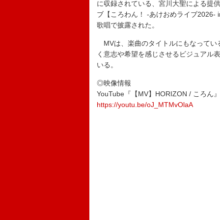
に収録されている、宮川大聖による提供曲
ブ【ころわん！ -あけおめライブ2026
歌唱で披露された。
MVは、楽曲のタイトルにもなっている“
く意志や希望を感じさせるビジュアル
いる。
◎映像情報
YouTube『【MV】HORIZON / ころん
https://youtu.be/oJ_MTMvOlaA