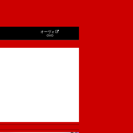
オーヴォ
OVO