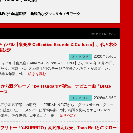
OPTICAL」MV公開
」MVは“全編実写” 曲線的なダンス＆カメラワーク
MUSIC NEWS
ル【集楽座 Collective Sounds & Cultures】、代々木公
催決定
2026年8月6日
Ｊ－ＰＯＰ
【集楽座 Collective Sounds & Cultures】が、2026年10月24日、
にわたり、東京・代々木公園 野外ステージで開催されることが決定した。
職業や年齢、性 …
続きを読む
EXTから新グループ・by standardが誕生、デビュー曲「Blaze
ース
2026年8月6日
Ｊ－ＰＯＰ
比寿学園男子部）の研究生・EBiDAN NEXTから、ダンスボーカルグルー
dardが誕生した。 メンバーは平均年齢17才、福岡を拠点とするEBiDAN
後藤陽向、佐多伊徳、田中隆之介、長 …
続きを読む
修ブリトー『Y-BURRITO』期間限定販売、Taco Bellとのグロー