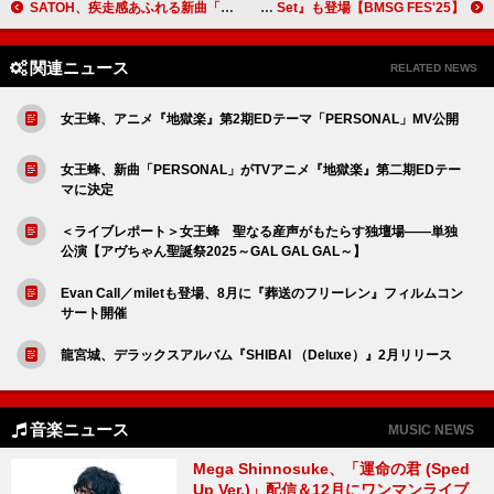
SATOH、疾走感あふれる新曲「新時代」配信リリース
【BMSG FES'25】がパッケージ化、発売記念グッズ『Mini Book Set』も登場
関連ニュース
RELATED NEWS
女王蜂、アニメ『地獄楽』第2期EDテーマ「PERSONAL」MV公開
女王蜂、新曲「PERSONAL」がTVアニメ『地獄楽』第二期EDテー
マに決定
＜ライブレポート＞女王蜂 聖なる産声がもたらす独壇場――単独
公演【アヴちゃん聖誕祭2025～GAL GAL GAL～】
Evan Call／miletも登場、8月に『葬送のフリーレン』フィルムコン
サート開催
龍宮城、デラックスアルバム『SHIBAI （Deluxe）』2月リリース
音楽ニュース
MUSIC NEWS
Mega Shinnosuke、「運命の君 (Sped
Up Ver.)」配信＆12月にワンマンライブ