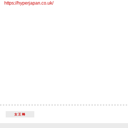
https://hyperjapan.co.uk/
女王蜂