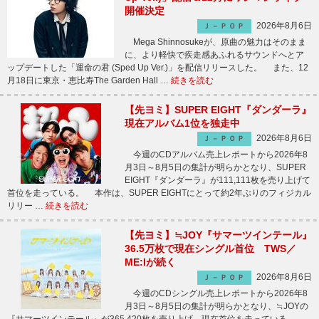
開催決定
2026年8月6日
Ｊ－ＰＯＰ
Mega Shinnosukeが、原曲の魅力はそのまま
に、より軽快で疾走感あふれるサウンドへとア
ップデートした「運命の君 (Sped Up Ver.)」を配信リリースした。 また、12
月18日に東京・恵比寿The Garden Hall …
続きを読む
【先ヨミ】SUPER EIGHT『ダンダーラ』
現在アルバム1位を独走中
2026年8月6日
Ｊ－ＰＯＰ
今週のCDアルバム売上レポートから2026年8
月3日～8月5日の集計が明らかとなり、SUPER
EIGHT『ダンダーラ』が111,111枚を売り上げて
首位を走っている。 本作は、SUPER EIGHTにとって約2年ぶりのフィジカル
リリー …
続きを読む
【先ヨミ】≒JOY『サマーツインテール』
36.5万枚で現在シングル首位 TWS／
ME:Iが続く
2026年8月6日
Ｊ－ＰＯＰ
今週のCDシングル売上レポートから2026年8
月3日～8月5日の集計が明らかとなり、≒JOYの