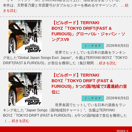
『サマーツインテール』が365,420枚を売り上げ、現在首位を走っている。
本作は、天野香乃愛と市原愛弓がダブルセンターを務めるサマーソング。 …
続
きを読む
【ビルボード】TERIYAKI
BOYZ「TOKYO DRIFT(FAST &
FURIOUS)」グローバル・ジャパン・ソ
ングスV9
2026年8月6日
Ｊ－ＰＯＰ
世界でヒットしている日本の楽曲をランキン
グ化した“Global Japan Songs Excl. Japan”。今週はTERIYAKI BOYZ「TOKYO
DRIFT(FAST & FURIOUS)」が首位を獲得した（集計期間 …
続きを読む
【ビルボード】TERIYAKI
BOYZ「TOKYO DRIFT (FAST &
FURIOUS)」5つの国/地域で3週連続の首
位に
2026年8月6日
Ｊ－ＰＯＰ
世界各国でヒットしている日本の楽曲をラン
キング化した “Japan Songs（国/地域別チャート）”。当週はTERIYAKI
BOYZ「TOKYO DRIFT (FAST & FURIOUS)」が5つの国/地域で首位を獲得した
（ …
続きを読む
more »