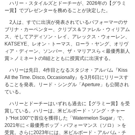
ハリー・スタイルズとドーチーが、2026年の【グラミ
ー賞】でプレゼンターを務めることが決定した。
2人は、すでに出演が発表されているパフォーマーのサ
ブリナ・カーペンター、クリプス＆ファレル・ウィリアム
ス、そしてアディソン・レイ、アレックス・ウォーレン、
KATSEYE、レオン・トーマス、ローラ・ヤング、オリヴ
ィア・ディーン、ソンバー、ザ・マリアスら＜最優秀新人
賞＞ノミネートの8組とともに授賞式に出演する。
ハリーは先日、4作目となるスタジオ・アルバム『Kiss
All the Time. Disco, Occasionally』を3月6日にリリースす
ることを発表。リード・シングル「Aperture」も公開され
ている。
ハリーとドーチーはいずれも過去に【グラミー賞】を受
賞している。ハリーは、米ビルボード・ソング・チャー
ト“Hot 100”で首位を獲得した「Watermelon Sugar」で、
2021年に＜最優秀ポップ・パフォーマンス（ソロ）＞を
受賞。さらに2023年には、米ビルボード・アルバム・チ