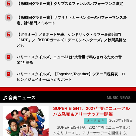
【第68回グラミー賞】クリプス＆ファレルのパフォーマンス決定
【第68回グラミー賞】サブリナ・カーペンターのパフォーマンス決
定、計6部門ノミネート
【グラミー】ノミネート発表、ケンドリック・ラマー最多9部門
「APT.」／『KPOPガールズ！デーモンハンターズ』／挾間美帆な
ども
ハリー・スタイルズ、ニューALは“大音量で鳴らされるための音
楽”と語る
ハリー・スタイルズ、【Together, Together】ツアー日程発表 ロ
ビン／ジェイミーxxらがサポート
音楽ニュース
MUSIC NEWS
SUPER EIGHT、2027年春にニューアル
バム発売＆アリーナツアー開催
2026年8月8日
Ｊ－ＰＯＰ
SUPER EIGHTが、2027年春にニューアルバ
ムをリリースし、アリーナツアーを開催する。