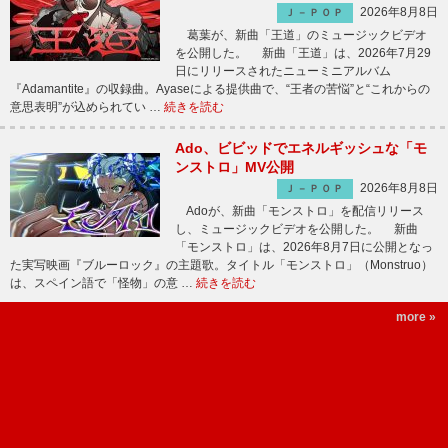
2026年8月8日
Ｊ－ＰＯＰ
葛葉が、新曲「王道」のミュージックビデオ
を公開した。 新曲「王道」は、2026年7月29
日にリリースされたニューミニアルバム
『Adamantite』の収録曲。Ayaseによる提供曲で、“王者の苦悩”と“これからの
意思表明”が込められてい …
続きを読む
Ado、ビビッドでエネルギッシュな「モ
ンストロ」MV公開
2026年8月8日
Ｊ－ＰＯＰ
Adoが、新曲「モンストロ」を配信リリース
し、ミュージックビデオを公開した。 新曲
「モンストロ」は、2026年8月7日に公開となっ
た実写映画『ブルーロック』の主題歌。タイトル「モンストロ」（Monstruo）
は、スペイン語で「怪物」の意 …
続きを読む
more »