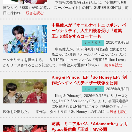
本情報の発表が行われた日は、“令和8年8月8
日”という「888」が並ぶ“超八（スーパーエイト）の日”。SUPER EIGHTは、前
日に行われ …
続きを読む
中島健人が『オールナイトニッポン』パ
ーソナリティ、人生相談を受け『遊戯
王』の話をするコーナーも
2026年8月8日
Ｊ－ＰＯＰ
中島健人が、2026年8月14日深夜に放送とな
るニッポン放送『オールナイトニッポン』のパ
ーソナリティを担当する。 8月19日にニューシングル『鬼事 / Fiction Love』
がリリースされることを記念して、中島健人が通称“1部”のパ …
続きを読む
King & Prince、EP『So Honey EP』制
作ビハインドのティザー映像を公開
2026年8月8日
Ｊ－ＰＯＰ
King & Princeが、2026年9月2日にリリースと
なる1st EP『So Honey EP』より、初回限定盤B
に収録されるEP制作ビハインド映像のティザー
映像を公開した。 本作は、タイトル曲「So Honey」の中の印 …
続きを読む
葛葉、ミニアルバム『Adamantite』より
Ayase提供曲「王道」MV公開