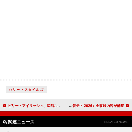
ハリー・スタイルズ
ビリー・アイリッシュ、ICEによる銃撃をめぐり“同業のセレブ”に発言を呼びかける
重音テト、公式コンピAL『0401 – The Best Days of 重音テト 2026』全収録内容が解禁
関連ニュース
RELATED NEWS