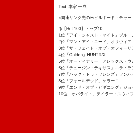
Text: 本家 一成
※関連リンク先の米ビルボード・チャー
◎【Hot 100】トップ10
1位「アイ・ジャスト・マイト」ブルー
2位「マン・アイ・ニード」オリヴィア
3位「ザ・フェイト・オブ・オフィーリ
4位「Golden」HUNTR/X
5位「オーディナリー」アレックス・ウ
6位「チュージン・テキサス」エラ・ラ
7位「バック・トゥ・フレンズ」ソンバ
8位「フォールデッド」ケラーニ
9位「エンド・オブ・ビギニング」ジョ
10位「オパライト」テイラー・スウィ