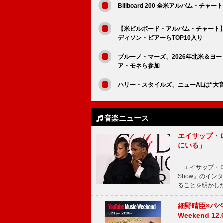
Billboard 200 全米アルバム・チャート
【米ビルボード・アルバム・チャート】
ディソン・ビアーらTOP10入り
ブルーノ・マーズ、2026年北米＆ヨ
ア・モネら参加
ハリー・スタイルズ、ニューALは“大
音楽ニュース
エイサップ・
にいる」
エイサップ・ロッキ
Show』のイ
ることを明かし
細野晴臣×パペ
Weekend