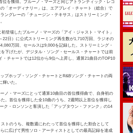
首位を獲得。ブルーノ・マーズと同じアトランティック・レコ
ンの「オーディナリー」は、エアプレイ・チャート（総合）で
・ラングレーの「チュージン・テキサス」はストリーミング・
た。
に初登場したブルーノ・マーズの「アイ・ジャスト・マイト」
日～22日）に公式ストリーミング再生数が1,710万回、ラジオの
,080万回、セールスは9,000を記録した。ストリーミング・
位を下げたが、デジタル・ソング・セールス・チャートでは前
・チャートでは12位から9位へ上昇し、通算21曲目のTOP10
ップホップ・ソング・チャートとR&Bソング・チャートの両
に輝いた。
ーノ・マーズにとって通算10曲目の首位獲得曲で、自身初の
った。首位を獲得した全10曲のうち、2週間以上首位を獲得し
マーク・ロンソンと客演した「アップタウン・ファンク」の14
ィストのうち、複数週にわたって首位を獲得した割合として
さらに広げて男性ソロ・アーティストとしての最高記録を達成