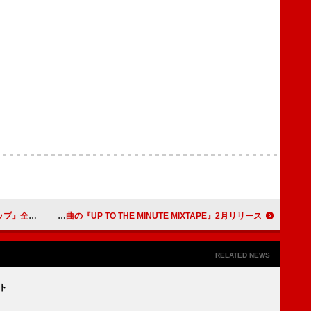
上最多記録樹立
JQ（Nulbarich）のソロプロジェクト、全6曲オール新曲の『UP TO THE MINUTE MIXTAPE』2月リリース
RELATED NEWS
ート