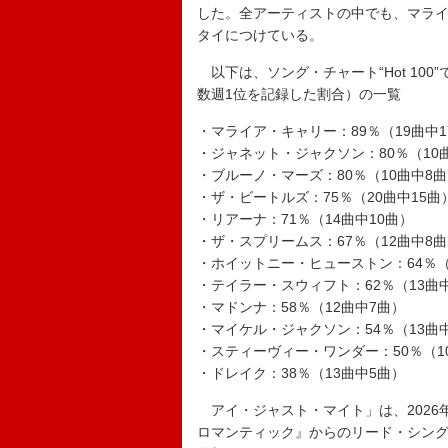
した。全アーティストの中でも、マライ
タイにつけている。
以下は、ソング・チャート“Hot 10
数週1位を記録した割合）の一覧
・マライア・キャリー：89％（19曲中1
・ジャネット・ジャクソン：80％（10
・ブルーノ・マーズ：80％（10曲中8
・ザ・ビートルズ：75％（20曲中15曲
・リアーナ：71％（14曲中10曲）
・ザ・スプリームス：67％（12曲中8
・ホイットニー・ヒューストン：64％（
・テイラー・スウィフト：62％（13曲
・マドンナ：58％（12曲中7曲）
・マイケル・ジャクソン：54％（13曲
・スティーヴィー・ワンダー：50％（1
・ドレイク：38％（13曲中5曲）
アイ・ジャスト・マイト」は、2026年
ロマンティック』からのリード・シン