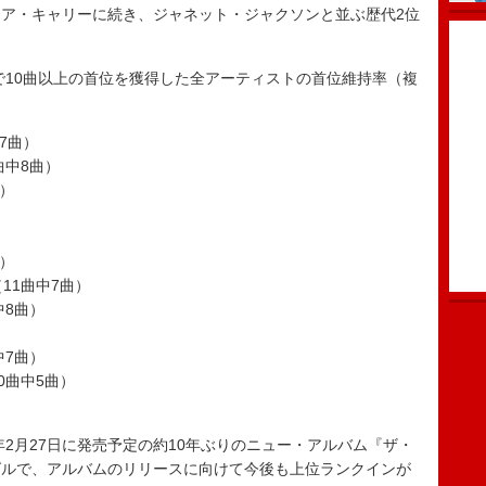
ア・キャリーに続き、ジャネット・ジャクソンと並ぶ歴代2位
0”で10曲以上の首位を獲得した全アーティストの首位維持率（複
7曲）
曲中8曲）
曲）
）
曲）
11曲中7曲）
中8曲）
中7曲）
0曲中5曲）
2月27日に発売予定の約10年ぶりのニュー・アルバム『ザ・
グルで、アルバムのリリースに向けて今後も上位ランクインが