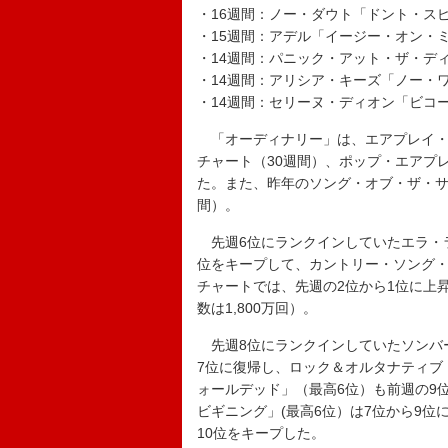
・16週間：ノー・ダウト「ドント・スピー
・15週間：アデル「イージー・オン・ミー
・14週間：パニック・アット・ザ・ディ
・14週間：アリシア・キーズ「ノー・ワン
・14週間：セリーヌ・ディオン「ビコー
「オーディナリー」は、エアプレイ・
チャート（30週間）、ポップ・エアプ
た。また、昨年のソング・オブ・ザ・サ
間）。
先週6位にランクインしていたエラ・ラ
位をキープして、カントリー・ソング・
チャートでは、先週の2位から1位に上昇
数は1,800万回）。
先週8位にランクインしていたソンバ
7位に復帰し、ロック＆オルタナティブ
ォールデッド」（最高6位）も前週の9
ビギニング」(最高6位）は7位から9
10位をキープした。