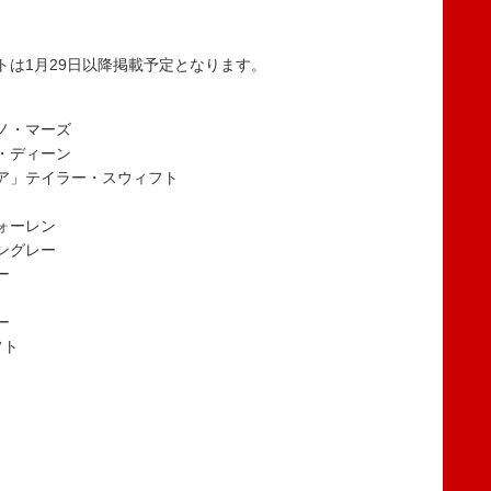
トは1月29日以降掲載予定となります。
ノ・マーズ
・ディーン
ア」テイラー・スウィフト
ォーレン
ングレー
ー
ー
フト