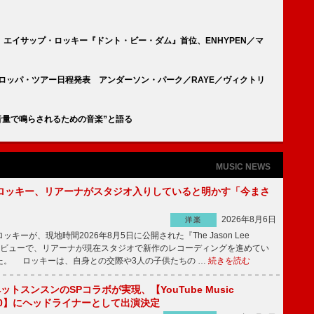
エイサップ・ロッキー『ドント・ビー・ダム』首位、ENHYPEN／マ
ーロッパ・ツアー日程発表 アンダーソン・パーク／RAYE／ヴィクトリ
音量で鳴らされるための音楽”と語る
MUSIC NEWS
ロッキー、リアーナがスタジオ入りしていると明かす「今まさ
2026年8月6日
洋楽
ーが、現地時間2026年8月5日に公開された『The Jason Lee
ンタビューで、リアーナが現在スタジオで新作のレコーディングを進めてい
た。 ロッキーは、自身との交際や3人の子供たちの …
続きを読む
ットスンスンのSPコラボが実現、【YouTube Music
 12.0】にヘッドライナーとして出演決定