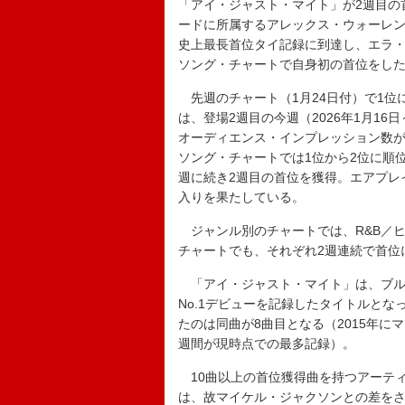
「アイ・ジャスト・マイト」が2週目の
ードに所属するアレックス・ウォーレ
史上最長首位タイ記録に到達し、エラ
ソング・チャートで自身初の首位をし
先週のチャート（1月24日付）で1位
は、登場2週目の今週（2026年1月16
オーディエンス・インプレッション数が4
ソング・チャートでは1位から2位に順
週に続き2週目の首位を獲得。エアプレイ
入りを果たしている。
ジャンル別のチャートでは、R&B／ヒ
チャートでも、それぞれ2週連続で首位
「アイ・ジャスト・マイト」は、ブル
No.1デビューを記録したタイトルとな
たのは同曲が8曲目となる（2015年に
週間が現時点での最多記録）。
10曲以上の首位獲得曲を持つアーテ
は、故マイケル・ジャクソンとの差を