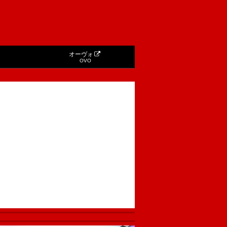
オーヴォ
OVO