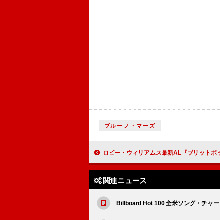
ブルーノ・マーズ
ロビー・ウィリアムス最新AL『ブリットポップ』全英1位、ザ・ビートルズを抜き史
関連ニュース
Billboard Hot 100 全米ソング・チャ