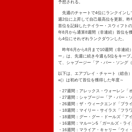
予想される。
先週のチャートで4位にランクインし
週2位に上昇して自己最高位を更新。昨
首位を記録したテイラー・スウィフトの
年8月から通算8週間（非連続）首位を獲得
ら4位にそれぞれランクダウンした。
昨年6月から8月まで10週間（非連続
ー」は、先週に続き今週も5位をキープ
て、シャブージー「ア・バー・ソング
以下は、エアプレイ・チャート（総合
※(）は初めて首位を獲得した年度～
・27週間：アレックス・ウォーレン「オ
・27週間：シャブージー「ア・バー・ソ
・26週間：ザ・ウィークエンド「ブライ
・18週間：マイリー・サイラス「フラワー
・18週間：グー・グー・ドールズ「アイ
・16週間：マルーン5「ガールズ・ライク・
・16週間：マライア・キャリー「ウィ・