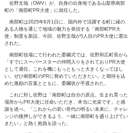
佐野文哉（OWV）が、自身の出身地である山梨県南部
町の「南部町PR大使」に就任した。
南部町は2025年6月1日に、国内外で活躍する町に縁の
ある人物を通じて地域の魅力を発信する「南部町PR大
使」制度を新設。今回、佐野文哉が5人目のPR大使に選出
された。
南部町役場にて行われた委嘱式では、佐野和広町長から
「すでにスーパースターの仲間入りをされておりPR大使
として適任。これを機にもっともっと大きくなってほし
い。ぜひ南部町のPRに努めていただきたい」と期待を込
めた激励の言葉とともに、委嘱状が手渡された。
これに対し佐野は「南部町は自分の原点。生まれ育った
場所からPR大使に任命いただき、本当に光栄です」と感
謝を述べ、「これからの若い世代の明るい未来に、チャレ
ンジの後押しができるよう、一緒に南部町を盛り上げてい
きたい」と熱く抱負を語った。