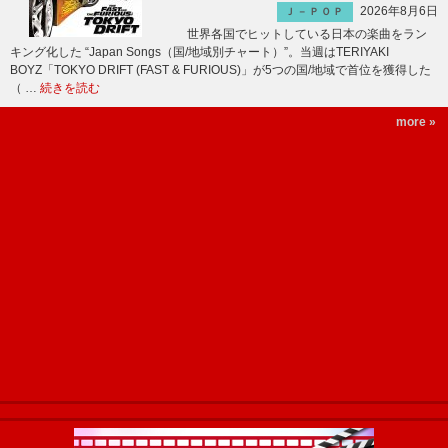
2026年8月6日
Ｊ－ＰＯＰ
世界各国でヒットしている日本の楽曲をラン
キング化した “Japan Songs（国/地域別チャート）”。当週はTERIYAKI
BOYZ「TOKYO DRIFT (FAST & FURIOUS)」が5つの国/地域で首位を獲得した
（ …
続きを読む
more »