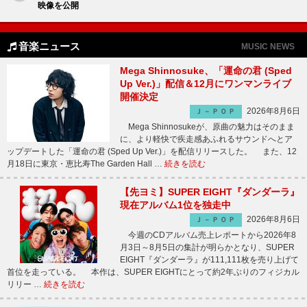
映像を公開
音楽ニュース
MUSIC NEWS
Mega Shinnosuke、「運命の君 (Sped
Up Ver.)」配信＆12月にワンマンライブ
開催決定
2026年8月6日
Ｊ－ＰＯＰ
Mega Shinnosukeが、原曲の魅力はそのまま
に、より軽快で疾走感あふれるサウンドへとア
ップデートした「運命の君 (Sped Up Ver.)」を配信リリースした。 また、12
月18日に東京・恵比寿The Garden Hall …
続きを読む
【先ヨミ】SUPER EIGHT『ダンダーラ』
現在アルバム1位を独走中
2026年8月6日
Ｊ－ＰＯＰ
今週のCDアルバム売上レポートから2026年8
月3日～8月5日の集計が明らかとなり、SUPER
EIGHT『ダンダーラ』が111,111枚を売り上げて
首位を走っている。 本作は、SUPER EIGHTにとって約2年ぶりのフィジカル
リリー …
続きを読む