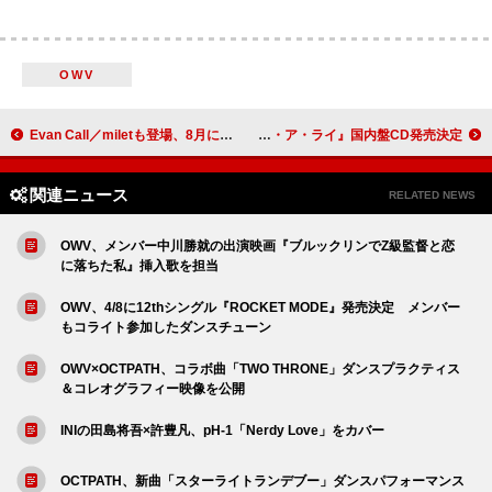
OWV
Evan Call／miletも登場、8月に『葬送のフリーレン』フィルムコンサート開催
モリッシー、ニューAL『メイクアップ・イズ・ア・ライ』国内盤CD発売決定
関連ニュース
RELATED NEWS
OWV、メンバー中川勝就の出演映画『ブルックリンでZ級監督と恋
に落ちた私』挿入歌を担当
OWV、4/8に12thシングル『ROCKET MODE』発売決定 メンバー
もコライト参加したダンスチューン
OWV×OCTPATH、コラボ曲「TWO THRONE」ダンスプラクティス
＆コレオグラフィー映像を公開
INIの田島将吾×許豊凡、pH-1「Nerdy Love」をカバー
OCTPATH、新曲「スターライトランデブー」ダンスパフォーマンス