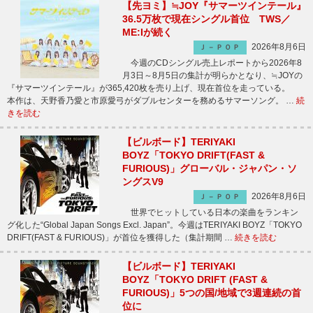
【先ヨミ】≒JOY『サマーツインテール』
36.5万枚で現在シングル首位 TWS／
ME:Iが続く
2026年8月6日
Ｊ－ＰＯＰ
今週のCDシングル売上レポートから2026年8
月3日～8月5日の集計が明らかとなり、≒JOYの
『サマーツインテール』が365,420枚を売り上げ、現在首位を走っている。
本作は、天野香乃愛と市原愛弓がダブルセンターを務めるサマーソング。 …
続
きを読む
【ビルボード】TERIYAKI
BOYZ「TOKYO DRIFT(FAST &
FURIOUS)」グローバル・ジャパン・ソ
ングスV9
2026年8月6日
Ｊ－ＰＯＰ
世界でヒットしている日本の楽曲をランキン
グ化した“Global Japan Songs Excl. Japan”。今週はTERIYAKI BOYZ「TOKYO
DRIFT(FAST & FURIOUS)」が首位を獲得した（集計期間 …
続きを読む
【ビルボード】TERIYAKI
BOYZ「TOKYO DRIFT (FAST &
FURIOUS)」5つの国/地域で3週連続の首
位に