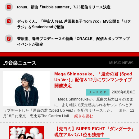
tonun、新曲「bubble summer」7/23配信リリース決定
ぜったくん、「宇宙人 feat. 芦田菜名子 from 7co」MV公開＆『ゼタ
ラジ』をStationheadで配信
菅原圭、春野プロデュースの新曲「ORACLE」配信＆ポップアップ
イベントが決定
音楽ニュース
MUSIC NEWS
Mega Shinnosuke、「運命の君 (Sped
Up Ver.)」配信＆12月にワンマンライブ
開催決定
2026年8月6日
Ｊ－ＰＯＰ
Mega Shinnosukeが、原曲の魅力はそのまま
に、より軽快で疾走感あふれるサウンドへとア
ップデートした「運命の君 (Sped Up Ver.)」を配信リリースした。 また、12
月18日に東京・恵比寿The Garden Hall …
続きを読む
【先ヨミ】SUPER EIGHT『ダンダーラ』
現在アルバム1位を独走中