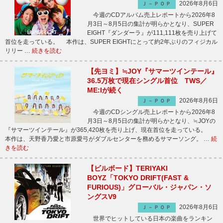
2026年8月6日
Ｊ－ＰＯＰ
今週のCDアルバム売上レポートから2026年8
月3日～8月5日の集計が明らかとなり、SUPER
EIGHT『ダンダーラ』が111,111枚を売り上げて
首位を走っている。 本作は、SUPER EIGHTにとって約2年ぶりのフィジカル
リリー …
続きを読む
【先ヨミ】≒JOY『サマーツインテール』
36.5万枚で現在シングル首位 TWS／
ME:Iが続く
2026年8月6日
Ｊ－ＰＯＰ
今週のCDシングル売上レポートから2026年8
月3日～8月5日の集計が明らかとなり、≒JOYの
『サマーツインテール』が365,420枚を売り上げ、現在首位を走っている。
本作は、天野香乃愛と市原愛弓がダブルセンターを務めるサマーソング。 …
続
きを読む
【ビルボード】TERIYAKI
BOYZ「TOKYO DRIFT(FAST &
FURIOUS)」グローバル・ジャパン・ソ
ングスV9
2026年8月6日
Ｊ－ＰＯＰ
世界でヒットしている日本の楽曲をランキン