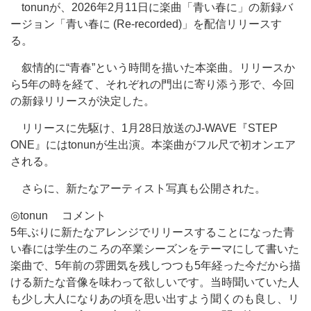
tonunが、2026年2月11日に楽曲「青い春に」の新録バ
ージョン「青い春に (Re-recorded)」を配信リリースす
る。
叙情的に“青春”という時間を描いた本楽曲。リリースか
ら5年の時を経て、それぞれの門出に寄り添う形で、今回
の新録リリースが決定した。
リリースに先駆け、1月28日放送のJ-WAVE『STEP
ONE』にはtonunが生出演。本楽曲がフル尺で初オンエア
される。
さらに、新たなアーティスト写真も公開された。
◎tonun コメント
5年ぶりに新たなアレンジでリリースすることになった青
い春には学生のころの卒業シーズンをテーマにして書いた
楽曲で、5年前の雰囲気を残しつつも5年経った今だから描
ける新たな音像を味わって欲しいです。当時聞いていた人
も少し大人になりあの頃を思い出すよう聞くのも良し、リ