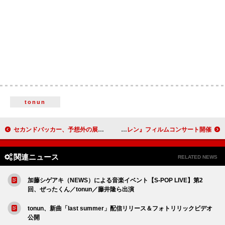
tonun
セカンドバッカー、予想外の展開を迎える「喧嘩するほど」MV公開
Evan Call／miletも登場、8月に『葬送のフリーレン』フィルムコンサート開催
関連ニュース
RELATED NEWS
加藤シゲアキ（NEWS）による音楽イベント【S-POP LIVE】第2
回、ぜったくん／tonun／藤井隆ら出演
tonun、新曲「last summer」配信リリース＆フォトリリックビデオ
公開