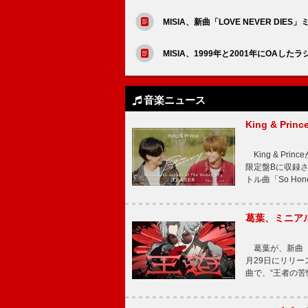
MISIA、新曲「LOVE NEVER D
MISIA、1999年と2001年にOAした
音楽ニュース
King & P
King & Pri
限定盤Bに収録
トル曲「So Ho
葛葉、ミニアル
葛葉が、新曲「
月29日にリリース
曲で、“王者の苦