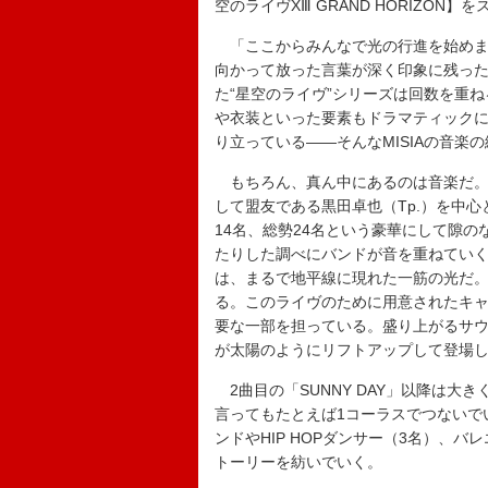
空のライヴXⅢ GRAND HORIZON】
「ここからみんなで光の行進を始めまし
向かって放った言葉が深く印象に残った
た“星空のライヴ”シリーズは回数を重
や衣装といった要素もドラマティック
り立っている――そんなMISIAの音楽
もちろん、真ん中にあるのは音楽だ。
して盟友である黒田卓也（Tp.）を中
14名、総勢24名という豪華にして隙
たりした調べにバンドが音を重ねてい
は、まるで地平線に現れた一筋の光だ
る。このライヴのために用意されたキ
要な一部を担っている。盛り上がるサウ
が太陽のようにリフトアップして登場
2曲目の「SUNNY DAY」以降は大
言ってもたとえば1コーラスでつないで
ンドやHIP HOPダンサー（3名）、
トーリーを紡いでいく。