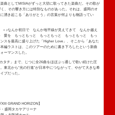
楽曲としてMISIAがずっと大切に歌ってきた楽曲だ。その歌が
響く、その響き方には特別なものがあった。それは、盛岡のオ
然に湧き起こる「ありがとう」の言葉が何よりも物語ってい
。＜♪なんか初日で なんか地平線が見えてきて なんか越え
の 愛を もっともっと もっともっと もっともっと もっ
を最高に盛り上げた「Higher Love」、そこから「あなた
に本編ラストは、このツアーのために書き下ろしたという新曲
フォーマンスした。
アイノカタチ」まで、じつに全26曲をほぼぶっ通しで歌い続けた圧
。東北から“光の行進”が日本中につながって、やがて大きな希
ライブだった。
XIII GRAND HORIZON】
岩手・盛岡タカヤアリーナ
）大阪・大阪城ホール