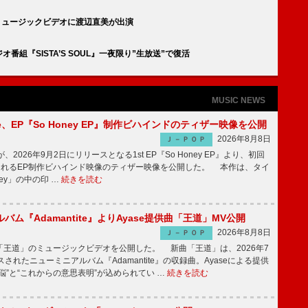
IES」ミュージックビデオに渡辺直美が出演
ラジオ番組『SISTA’S SOUL』一夜限り”生放送”で復活
MUSIC NEWS
rince、EP『So Honey EP』制作ビハインドのティザー映像を公開
2026年8月8日
Ｊ－ＰＯＰ
nceが、2026年9月2日にリリースとなる1st EP『So Honey EP』より、初回
されるEP制作ビハインド映像のティザー映像を公開した。 本作は、タイ
ney」の中の印 …
続きを読む
バム『Adamantite』よりAyase提供曲「王道」MV公開
2026年8月8日
Ｊ－ＰＯＰ
王道」のミュージックビデオを公開した。 新曲「王道」は、2026年7
されたニューミニアルバム『Adamantite』の収録曲。Ayaseによる提供
悩”と“これからの意思表明”が込められてい …
続きを読む