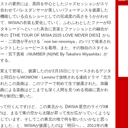
ストの要所には、黒田を中心としたジャズセッションがスリ
に合わせてバレエダンサーが美しいパフォーマンスを披露した
て機能している点もショーとしての完成度の高さをうかがわせ
て、MISIAの衣装も変化していく。ふわふわとしたファーが印
のタキシードへといった具合に音楽とファッションとの融合が
 TOUR OF MISIA 2025 LOVE NEVER DIES】から
宮啓が手がける「noir kei ninomiya」のパリで発表され
セレクトしたショーピースを着用。また、その独自のスタイル
（NUMBER (N)INE By Takahiro Miyashita）が
場する。
えて登場し、披露したのが2月15日にリリースされるデジタ
同日からWOWOW・Leminoで放映される連続ドラマ『北方
されたこの楽曲は、このツアーで初めて生で披露された。加藤
編曲による楽曲はどこまでも深く人間を見つめる視線に貫かれ
歌声が鮮烈に響いた。
て行くんですけど、この東北から【MISIA 星空のライヴXⅢ
できたのは、まるで東の空から太陽が昇って光が広がっていくような
感じています。そしてこの東北の地で何を歌いたいかなと思っ
した」と、MISIAが披露したのは「明日へ」。2011年の東