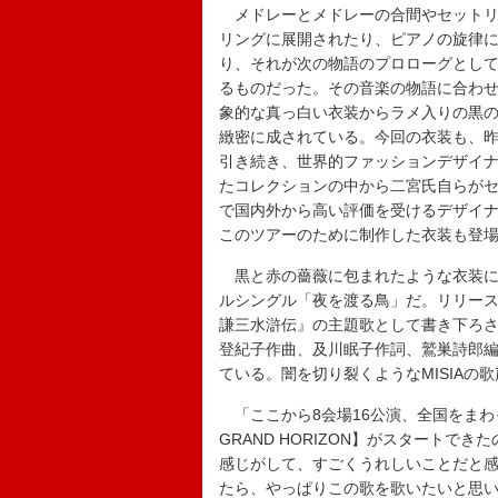
メドレーとメドレーの合間やセットリ
リングに展開されたり、ピアノの旋律
り、それが次の物語のプロローグとし
るものだった。その音楽の物語に合わせ
象的な真っ白い衣装からラメ入りの黒
緻密に成されている。今回の衣装も、昨年の【THE
引き続き、世界的ファッションデザイナー・二
たコレクションの中から二宮氏自らが
で国内外から高い評価を受けるデザイナー・宮下貴裕
このツアーのために制作した衣装も登
黒と赤の薔薇に包まれたような衣装に変
ルシングル「夜を渡る鳥」だ。リリースと
謙三水滸伝』の主題歌として書き下ろ
登紀子作曲、及川眠子作詞、鷲巣詩郎
ている。闇を切り裂くようなMISIAの
「ここから8会場16公演、全国をまわっ
GRAND HORIZON】がスタート
感じがして、すごくうれしいことだと
たら、やっぱりこの歌を歌いたいと思いま