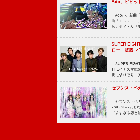
Ado、ビビ
Adoが、新曲
曲「モンストロ」
歌。タイトル「モ
SUPER E
ロー」披露 ＜TH
SUPER EIG
THEイナズマ戦隊
明に切り取り、
セブンス・ベ
セブンス・ベガが
2ndアルバムと
『多すぎる恋と