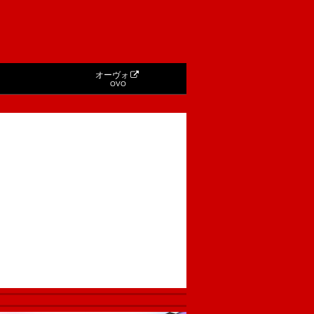
オーヴォ
OVO