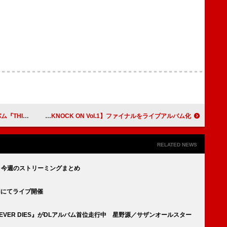
PE.』リリース決定
BOYNEXTDOOR、ツアー【KNOCK ON Vol.1】ファイナルをライブアルバム化
RELATED NEWS
破：今週のストリーミングまとめ
MMにてライブ開催
 NEVER DIES』がDLアルバム首位走行中 星野源／サザンオールスター