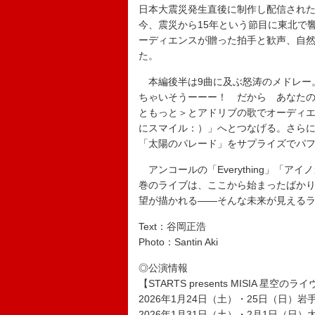
日本大震災発生直後に制作し配信された
今、震災から15年という節目に東北で
ーディエンスが贈った拍手と歓声、自
た。
本編後半は9曲に及ぶ怒涛のメドレー
ちゃいそうーーー！ だから あなた
ともっと＞とアドリブの歌でオーディエンス
にスマイル：）」へとつなげる。さら
「太陽のパレード」をサプライズでパ
アンコールの「Everything」「
巻のライブは、ここから始まったばかり
望が描かれる――そんな未来が見える
Text：谷岡正浩
Photo：Santin Aki
◎公演情報
【STARTS presents MISIA 星空のライヴ
2026年1月24日（土）・25日（日）
2026年1月31日（土）・2月1日（日