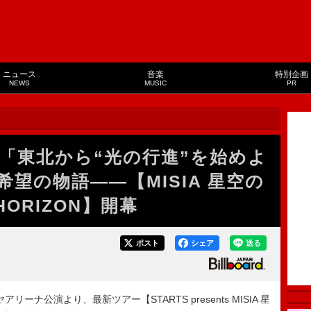
ニュース
音楽
特別企画
NEWS
MUSIC
PR
「東北から“光の行進”を始めよ
希望の物語――【MISIA 星空の
HORIZON】開幕
ポスト
シェア
送る
ーナ公演より、最新ツアー【STARTS presents MISIA 星