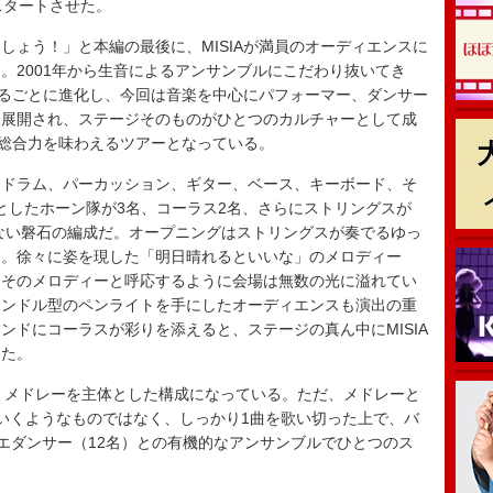
をスタートさせた。
ょう！」と本編の最後に、MISIAが満員のオーディエンスに
。2001年から生音によるアンサンブルにこだわり抜いてき
ねるごとに進化し、今回は音楽を中心にパフォーマー、ダンサー
に展開され、ステージそのものがひとつのカルチャーとして成
の総合力を味わえるツアーとなっている。
ドラム、パーカッション、ギター、ベース、キーボード、そ
心としたホーン隊が3名、コーラス2名、さらにストリングスが
のない磐石の編成だ。オープニングはストリングスが奏でるゆっ
く。徐々に姿を現した「明日晴れるといいな」のメロディー
。そのメロディーと呼応するように会場は無数の光に溢れてい
ャンドル型のペンライトを手にしたオーディエンスも演出の重
ンドにコーラスが彩りを添えると、ステージの真ん中にMISIA
した。
きくメドレーを主体とした構成になっている。ただ、メドレーと
いくようなものではなく、しっかり1曲を歌い切った上で、バ
バレエダンサー（12名）との有機的なアンサンブルでひとつのス