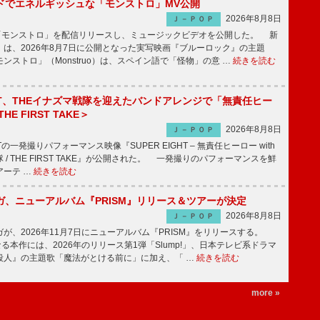
ッドでエネルギッシュな「モンストロ」MV公開
2026年8月8日
Ｊ－ＰＯＰ
「モンストロ」を配信リリースし、ミュージックビデオを公開した。 新
は、2026年8月7日に公開となった実写映画『ブルーロック』の主題
ンストロ」（Monstruo）は、スペイン語で「怪物」の意 …
続きを読む
IGHT、THEイナズマ戦隊を迎えたバンドアレンジで「無責任ヒー
E FIRST TAKE＞
2026年8月8日
Ｊ－ＰＯＰ
HTの一発撮りパフォーマンス映像『SUPER EIGHT – 無責任ヒーロー with
 / THE FIRST TAKE』が公開された。 一発撮りのパフォーマンスを鮮
アーテ …
続きを読む
ガ、ニューアルバム『PRISM』リリース＆ツアーが決定
2026年8月8日
Ｊ－ＰＯＰ
、2026年11月7日にニューアルバム『PRISM』をリリースする。
なる本作には、2026年のリリース第1弾「Slump!」、日本テレビ系ドラマ
殺人』の主題歌「魔法がとける前に」に加え、「 …
続きを読む
more »