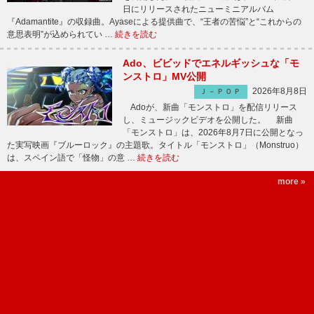
日にリリースされたニューミニアルバム
『Adamantite』の収録曲。Ayaseによる提供曲で、“王者の苦悩”と“これからの
意思表明”が込められてい …
続きを読む
Ado、ビビッドでエネルギッシュな「モ
ンストロ」MV公開
2026年8月8日
Ｊ－ＰＯＰ
Adoが、新曲「モンストロ」を配信リリース
し、ミュージックビデオを公開した。 新曲
「モンストロ」は、2026年8月7日に公開となっ
た実写映画『ブルーロック』の主題歌。タイトル「モンストロ」（Monstruo）
は、スペイン語で「怪物」の意 …
続きを読む
more »