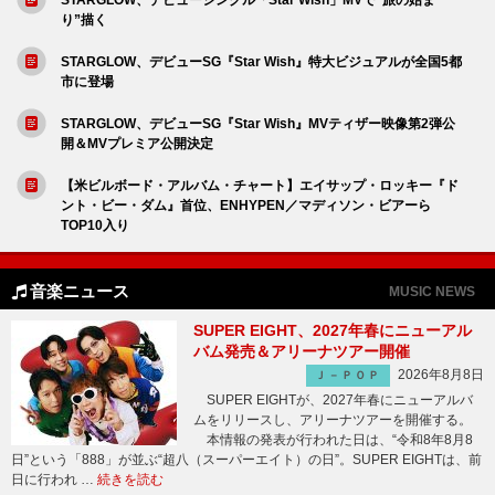
り”描く
STARGLOW、デビューSG『Star Wish』特大ビジュアルが全国5都
市に登場
STARGLOW、デビューSG『Star Wish』MVティザー映像第2弾公
開＆MVプレミア公開決定
【米ビルボード・アルバム・チャート】エイサップ・ロッキー『ド
ント・ビー・ダム』首位、ENHYPEN／マディソン・ビアーら
TOP10入り
音楽ニュース
MUSIC NEWS
SUPER EIGHT、2027年春にニューアル
バム発売＆アリーナツアー開催
2026年8月8日
Ｊ－ＰＯＰ
SUPER EIGHTが、2027年春にニューアルバ
ムをリリースし、アリーナツアーを開催する。
本情報の発表が行われた日は、“令和8年8月8
日”という「888」が並ぶ“超八（スーパーエイト）の日”。SUPER EIGHTは、前
日に行われ …
続きを読む