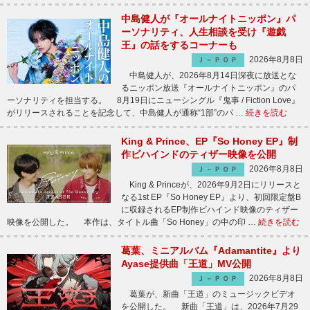
中島健人が『オールナイトニッポン』パ
ーソナリティ、人生相談を受け『遊戯
王』の話をするコーナーも
2026年8月8日
Ｊ－ＰＯＰ
中島健人が、2026年8月14日深夜に放送とな
るニッポン放送『オールナイトニッポン』のパ
ーソナリティを担当する。 8月19日にニューシングル『鬼事 / Fiction Love』
がリリースされることを記念して、中島健人が通称“1部”のパ …
続きを読む
King & Prince、EP『So Honey EP』制
作ビハインドのティザー映像を公開
2026年8月8日
Ｊ－ＰＯＰ
King & Princeが、2026年9月2日にリリースと
なる1st EP『So Honey EP』より、初回限定盤B
に収録されるEP制作ビハインド映像のティザー
映像を公開した。 本作は、タイトル曲「So Honey」の中の印 …
続きを読む
葛葉、ミニアルバム『Adamantite』より
Ayase提供曲「王道」MV公開
2026年8月8日
Ｊ－ＰＯＰ
葛葉が、新曲「王道」のミュージックビデオ
を公開した。 新曲「王道」は、2026年7月29