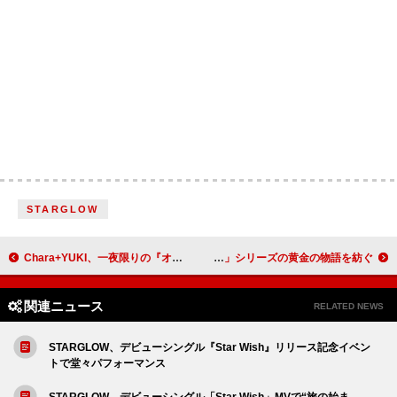
STARGLOW
Chara+YUKI、一夜限りの『オールナイトニッポンGOLD』パーソナリティを担当
ATEEZ、ニューアルバム全収録曲のプレビュー公開 「GOLDEN HOUR」シリーズの黄金の物語を紡ぐ
関連ニュース
RELATED NEWS
STARGLOW、デビューシングル『Star Wish』リリース記念イベン
トで堂々パフォーマンス
STARGLOW、デビューシングル「Star Wish」MVで“旅の始ま