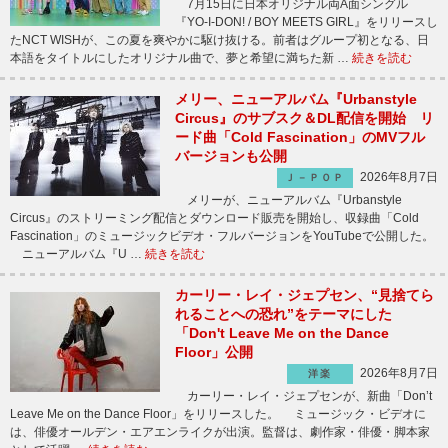
7月15日に日本オリジナル両A面シングル
『YO-I-DON! / BOY MEETS GIRL』をリリースし
たNCT WISHが、この夏を爽やかに駆け抜ける。前者はグループ初となる、日
本語をタイトルにしたオリジナル曲で、夢と希望に満ちた新 …
続きを読む
メリー、ニューアルバム『Urbanstyle
Circus』のサブスク＆DL配信を開始 リ
ード曲「Cold Fascination」のMVフル
バージョンも公開
2026年8月7日
Ｊ－ＰＯＰ
メリーが、ニューアルバム『Urbanstyle
Circus』のストリーミング配信とダウンロード販売を開始し、収録曲「Cold
Fascination」のミュージックビデオ・フルバージョンをYouTubeで公開した。
ニューアルバム『U …
続きを読む
カーリー・レイ・ジェプセン、“見捨てら
れることへの恐れ”をテーマにした
「Don't Leave Me on the Dance
Floor」公開
2026年8月7日
洋楽
カーリー・レイ・ジェプセンが、新曲「Don’t
Leave Me on the Dance Floor」をリリースした。 ミュージック・ビデオに
は、俳優オールデン・エアエンライクが出演。監督は、劇作家・俳優・脚本家