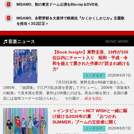
MISAMO、初の東京ドーム公演をBlu-ray＆DVD化
MISAMO、永野芽郁＆大泉洋で映画化『かくかくしかじか』主題歌
を担当＜3/12訂正＞
音楽ニュース
MUSIC NEWS
【Book Insight】東野圭吾、19作が100
位以内にチャート入り 昭和・平成・令
和を超えて愛された作家の"読まれ続ける
力"
2026年8月7日
Ｊ－ＰＯＰ
7月23日未明、東野圭吾が68歳で逝去した。
1985年、『放課後』で江戸川乱歩賞を受賞してデビューし、2006年『容疑者X
の献身』で直木賞を受賞。著作は106冊にのぼる。死去の報を受け、全国の書
店には追悼コーナーが設けられた。 その週の …
続きを読む
＜インタビュー＞NCT WISHと一緒に駆
け抜ける2026年の夏 「おつかれ
SUMMER」ブームの立役者に聞く
2026年8月7日
Ｊ－ＰＯＰ