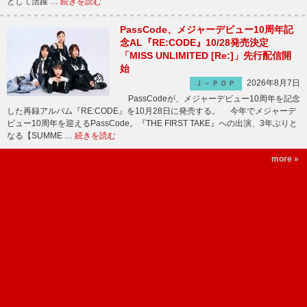
として活躍 …
続きを読む
PassCode、メジャーデビュー10周年記
念AL『RE:CODE』10/28発売決定
「MISS UNLIMITED [Re:]」先行配信開
始
2026年8月7日
Ｊ－ＰＯＰ
PassCodeが、メジャーデビュー10周年を記念
した再録アルバム『RE:CODE』を10月28日に発売する。 今年でメジャーデ
ビュー10周年を迎えるPassCode。『THE FIRST TAKE』への出演、3年ぶりと
なる【SUMME …
続きを読む
more »