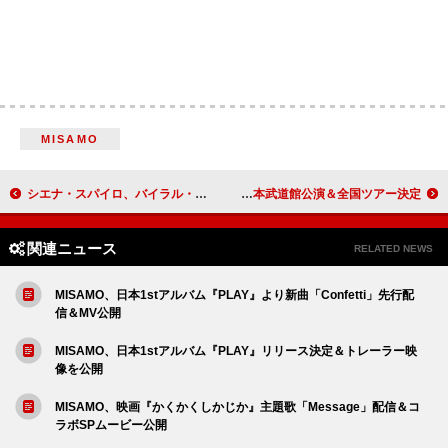
MISAMO
シエナ・スパイロ、バイラル・ヒット「Die On This Hill」MV公開
Original Love、メジャーデビュー35周年飾る初日本武道館公演＆全国ツアー決定
関連ニュース
RELATED NEWS
MISAMO、日本1stアルバム『PLAY』より新曲「Confetti」先行配
信＆MV公開
MISAMO、日本1stアルバム『PLAY』リリース決定＆トレーラー映
像を公開
MISAMO、映画『かくかくしかじか』主題歌「Message」配信＆コ
ラボSPムービー公開