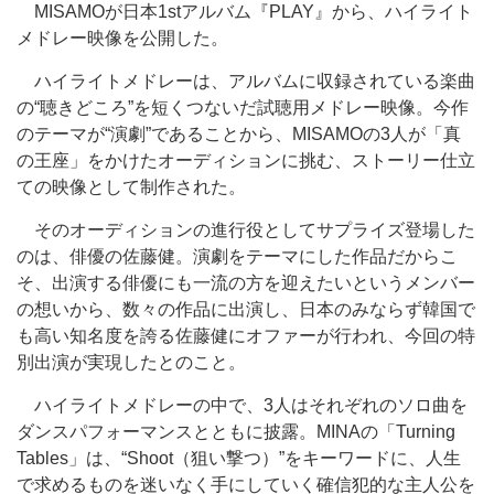
MISAMOが日本1stアルバム『PLAY』から、ハイライト
メドレー映像を公開した。
ハイライトメドレーは、アルバムに収録されている楽曲
の“聴きどころ”を短くつないだ試聴用メドレー映像。今作
のテーマが“演劇”であることから、MISAMOの3人が「真
の王座」をかけたオーディションに挑む、ストーリー仕立
ての映像として制作された。
そのオーディションの進行役としてサプライズ登場した
のは、俳優の佐藤健。演劇をテーマにした作品だからこ
そ、出演する俳優にも一流の方を迎えたいというメンバー
の想いから、数々の作品に出演し、日本のみならず韓国で
も高い知名度を誇る佐藤健にオファーが行われ、今回の特
別出演が実現したとのこと。
ハイライトメドレーの中で、3人はそれぞれのソロ曲を
ダンスパフォーマンスとともに披露。MINAの「Turning
Tables」は、“Shoot（狙い撃つ）”をキーワードに、人生
で求めるものを迷いなく手にしていく確信犯的な主人公を