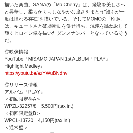
描いた楽曲。SANAの「Ma Cherry」は、経験を美しさへ
と昇華し、柔らかくもしなやかな強さをまとう“誰もが一
度は憧れる存在”を描いている。そしてMOMOの「Kitty」
は、キュートさと破壊衝動を併せ持ち、混沌を跳ね返して
輝くヒロイン像を描いたダンスナンバーとなっているそう
だ。
◎映像情報
YouTube『MISAMO JAPAN 1st ALBUM『PLAY』
Highlight Medley』
https://youtu.be/azYWuBNdhvI
◎リリース情報
アルバム『PLAY』
＜初回限定盤A＞
WPZL-32257/8 5,500円(tax in.)
＜初回限定盤B＞
WPCL-13720 4,150円(tax in.)
＜通常盤＞