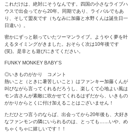
これだけは、絶対にそうなんです。四国の小さなライブハ
ウスで出会ってから20年。同期であり、ライバルでもあ
り、そして盟友です（ちなみに加藤と水野くんは誕生日一
日違い）。
密かにずっと願っていたツーマンライブ。ようやく夢を叶
えるタイミングがきました。おそらく次は10年後です
(笑)。是非とも遊びにきてください。
FUNKY MONKEY BΛBY’S
◎いきものがかり コメント
熱いこと（ときに暑苦しいこと）はファンキー加藤くんが
叫びながら言ってくれるだろうし、楽しくて心地よい風は
モン吉さんが素敵に吹かせてくれるはずだから、いきもの
がかりからとくに付け加えることはございません！
ただひとつ言うのならば、出会ってから20年後も、大好き
なファンモンの隣にいられるのは、とっても……いや、め
ちゃくちゃに嬉しいです！！