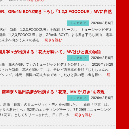
PPER、GRe4N BOYZ書き下ろし「1,2,3,FOOOOUR」MVに自然
2026年8月6日
Ｊ－ＰＯＰ
PPERが、新曲「1,2,3,FOOOOUR」を配信リリースし、ミュージックビデオ
「1,2,3,FOOOOUR」は、GRe4N BOYZによる書き下ろし楽曲。電車
の未来へ向かう人々の姿を …
続きを読む
園井寧々が出演する「花火が瞬いて」MVはひと夏の物語
2026年8月6日
Ｊ－ＰＯＰ
曲「花火が瞬いて」のミュージックビデオを公開した。 2026年7月29
スされた新曲「花火が瞬いて」は、テレビ西日本の番組『じもちゃんね
プソング。地元・福岡の花火大会で過ごしたひと夏の思い出を描い …
続
ake、南琴奈＆黒田昊夢が出演する「花束」MVで“好き”を表現
2026年8月6日
Ｊ－ＰＯＰ
keが、新曲「花束」のミュージックビデオを公開した。 新曲「花束」は、
かりの君たちへ』第2期のエンディングテーマ。7月29日にニューシング
LB / 花束』としてリリースされた、日に日に大 …
続きを読む