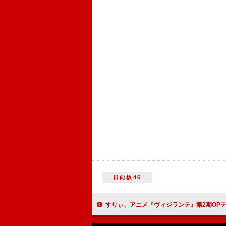
日向坂46
すりぃ、アニメ『ヴィジランテ』第2期OPテーマ「CATCH!!!」MV公開＆CDパ