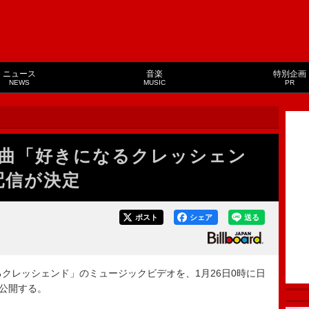
ニュース
音楽
特別企画
NEWS
MUSIC
PR
楽曲「好きになるクレッシェン
配信が決定
ポスト
シェア
送る
クレッシェンド」のミュージックビデオを、1月26日0時に日
ルにて公開する。