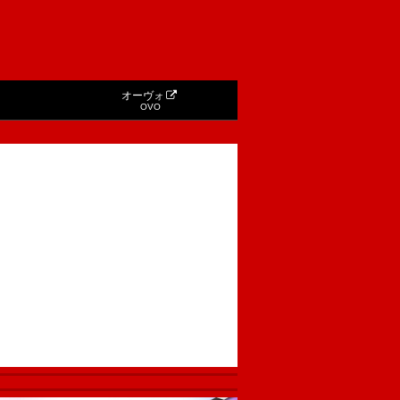
オーヴォ
OVO