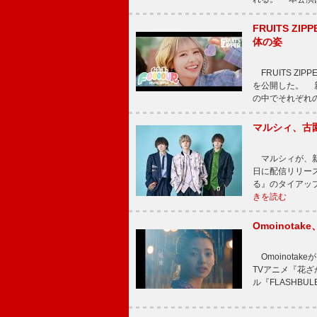
FRUITS ZI
体の姿
FRUITS ZI
を公開した。 新曲
の中でそれぞれ
マルシィ、古
マルシィが、新
日に配信リリー
る』のタイアッ
きを読む
Omoinot
Omoinota
TVアニメ『花ざ
ル『FLASHBU