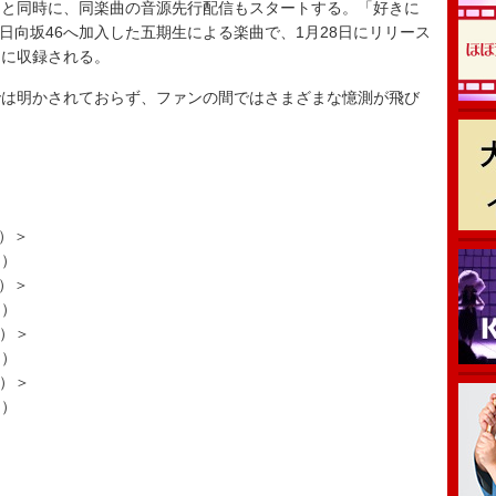
と同時に、同楽曲の音源先行配信もスタートする。「好きに
に日向坂46へ加入した五期生による楽曲で、1月28日にリリース
』に収録される。
は明かされておらず、ファンの間ではさまざまな憶測が飛び
き）＞
.）
き）＞
.）
き）＞
.）
き）＞
.）