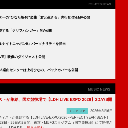
RELATED NEWS
ターの“ひなた坂46”楽曲「君と生きる」先行配信＆MV公開
表現する「クリフハンガー」MV公開
ルナイトニッポン0』パーソナリティを担当
OOVE】映像のダイジェスト公開
46楽曲センターは上村ひなの、バックカバーも公開
MUSIC NEWS
トが集結、国立競技場で【LDH LIVE-EXPO 2026】2DAYS開
2026年8月6日
Ｊ－ＰＯＰ
トが集結する【LDH LIVE-EXPO 2026 -PERFECT YEAR BEST-】
1月28日・29日の2日間、東京・MUFGスタジアム（国立競技場）にて開催さ
、「LDH PE …
続きを読む