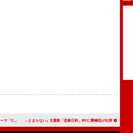
ッケージ詳細解禁
Sakurashimeji、ドラマ『黒崎さんの一途な愛がとまらない』主題歌「恋春日和」MVに豊嶋花が出演