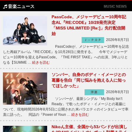
音楽ニュース
MUSIC NEWS
PassCode、メジャーデビュー10周年記
念AL『RE:CODE』10/28発売決定
「MISS UNLIMITED [Re:]」先行配信開
始
2026年8月7日
Ｊ－ＰＯＰ
PassCodeが、メジャーデビュー10周年を記念
した再録アルバム『RE:CODE』を10月28日に発売する。 今年でメジャーデ
ビュー10周年を迎えるPassCode。『THE FIRST TAKE』への出演、3年ぶりと
なる【SUMME …
続きを読む
ソンバー、自身のボディ・イメージとの
葛藤を告白「同じ悩みを抱える人に知っ
てほしかった」
2026年8月7日
洋楽
ソンバーが、最新シングル「My Body Isn’t
Ready」で歌ったボディ・イメージとの葛藤に
ついて、現地時間2026年8月5日に公開された米バラエティのインタビューで率
直に語った。 同誌の『Power of Youn …
続きを読む
Nikoん主催、全国から53バンドが出演し