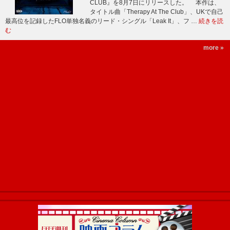
CLUB』を8月7日にリリースした。 本作は、
タイトル曲「Therapy At The Club」、UKで自己
最高位を記録したFLO単独名義のリード・シングル「Leak It」、フ …
続きを読
む
more »