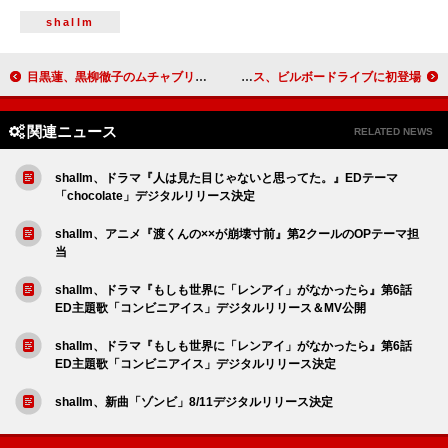
shallm
目黒蓮、黒柳徹子のムチャブリに“はにかみながらも大奮闘”『徹子の部屋50周年SP』ゲスト出演
ティードラ・モーゼス、ビルボードライブに初登場
関連ニュース
RELATED NEWS
shallm、ドラマ『人は見た目じゃないと思ってた。』EDテーマ
「chocolate」デジタルリリース決定
shallm、アニメ『渡くんの××が崩壊寸前』第2クールのOPテーマ担
当
shallm、ドラマ『もしも世界に「レンアイ」がなかったら』第6話
ED主題歌「コンビニアイス」デジタルリリース＆MV公開
shallm、ドラマ『もしも世界に「レンアイ」がなかったら』第6話
ED主題歌「コンビニアイス」デジタルリリース決定
shallm、新曲「ゾンビ」8/11デジタルリリース決定