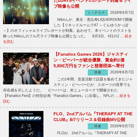
た2DAYSイベントのレポート到着＆ライ
ブ映像も公開
2026年8月7日
Ｊ－ＰＯＰ
Nikoんが、東京・恵比寿LIQUIDROOMで開催
した【リキッドルームで47 ～ぐんゆうかっぽ
～】のオフィシャルライブレポートが到着。あわせて、本イベントのラストを
飾ったNikoんのフル尺ライブ映像も公開となった。 8月3日、4日の2 …
続き
を読む
【Fanatics Games 2026】ジャスティ
ン・ビーバーが総合優勝、賞金約1億
5,800万円をファンと慈善団体へ寄付
2026年8月7日
洋楽
この1年間、音楽活動で話題を集めてきたジャ
スティン・ビーバーだが、スポーツの世界でも
存在感を示したようだ。 ビーバーは、米ニューヨークで開催された
【Fanatics Fest】の特別企画『Fanatics Games』に出場し、NFLの …
続きを
読む
FLO、2ndアルバム『THERAPY AT THE
CLUB』8/7リリース＆収録曲MV公開
2026年8月7日
洋楽
FLOが、2ndアルバム『THERAPY AT THE