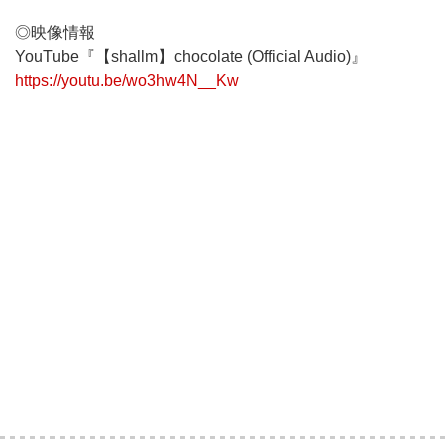
◎映像情報
YouTube『【shallm】chocolate (Official Audio)』
https://youtu.be/wo3hw4N__Kw