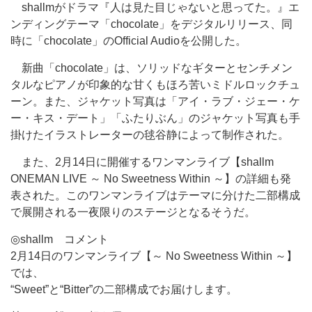
shallmがドラマ『人は見た目じゃないと思ってた。』エ
ンディングテーマ「chocolate」をデジタルリリース、同
時に「chocolate」のOfficial Audioを公開した。
新曲「chocolate」は、ソリッドなギターとセンチメン
タルなピアノが印象的な甘くもほろ苦いミドルロックチュ
ーン。また、ジャケット写真は「アイ・ラブ・ジェー・ケ
ー・キス・デート」「ふたりぶん」のジャケット写真も手
掛けたイラストレーターの毬谷静によって制作された。
また、2月14日に開催するワンマンライブ【shallm
ONEMAN LIVE ～ No Sweetness Within ～】の詳細も発
表された。このワンマンライブはテーマに分けた二部構成
で展開される一夜限りのステージとなるそうだ。
◎shallm コメント
2月14日のワンマンライブ【～ No Sweetness Within ～】
では、
“Sweet”と“Bitter”の二部構成でお届けします。