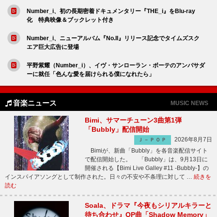
Number_i、初の長期密着ドキュメンタリー『THE_i』をBlu-ray
化 特典映像＆ブックレット付き
Number_i、ニューアルバム『No.II』リリース記念でタイムズスク
エア巨大広告に登場
平野紫耀（Number_i）、イヴ・サンローラン・ボーテのアンバサダ
ーに就任「色んな愛を届けられる僕になれたら」
音楽ニュース
MUSIC NEWS
Bimi、サマーチューン3曲第1弾
「Bubbly」配信開始
2026年8月7日
Ｊ－ＰＯＰ
Bimiが、新曲「Bubbly」を各音楽配信サイト
で配信開始した。 「Bubbly」は、9月13日に
開催される【Bimi Live Galley #11 -Bubbly-】の
インスパイアソングとして制作された。日々の不安や不条理に対して …
続きを
読む
Soala、ドラマ『今夜もシリアルキラーと
待ち合わせ』OP曲「Shadow Memory」