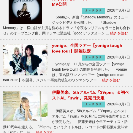
MV公開
2026年8月7日
Ｊ－ＰＯＰ
Soalaが、新曲「Shadow Memory」のミュー
ジックビデオを公開した。 「Shadow
Memory」は、横山裕が主演を務めるドラマ『今夜もシリアルキラーと待ち合わ
せ』のオープニング曲。同ドラマは講談社『good!アフタヌーン …
続きを読む
yonige、全国ツアー【yonige tough
love tour】開催決定
2026年8月7日
Ｊ－ＰＯＰ
yonigeが、11月からの全国ツアー【yonige
tough love tour】の開催を発表した。 yonige
は、東名阪ワンマンツアー【yonige one man
tour 2026】を開幕。メジャー再契約後初のワンマンツアー …
続きを読む
伊藤美来、5thアルバム『39rpm』＆初ベ
ストAL『swirl』発売日決定
2026年8月7日
Ｊ－ＰＯＰ
伊藤美来が、5thアルバム『39rpm』とベスト
アルバム『swirl』を10月7日に同時発売すること
が決定した。 伊藤美来は今年アーティスト活
動10周年を迎える。『39rpm』というタイトルは、レコードの回転数を意味す
る「rpm」に、伊 …
続きを読む