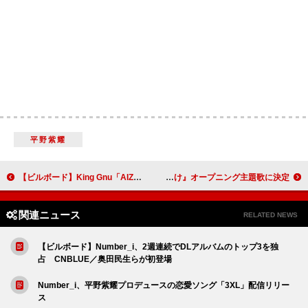
平野紫耀
【ビルボード】King Gnu「AIZO」各国で上昇、『呪術廻戦』の影響大
majiko、新曲「リボン」を4月にリリース TVアニメ『メイドさんは食べるだけ』オープニング主題歌に決定
関連ニュース
RELATED NEWS
【ビルボード】Number_i、2週連続でDLアルバムのトップ3を独
占 CNBLUE／奥田民生らが初登場
Number_i、平野紫耀プロデュースの恋愛ソング「3XL」配信リリー
ス