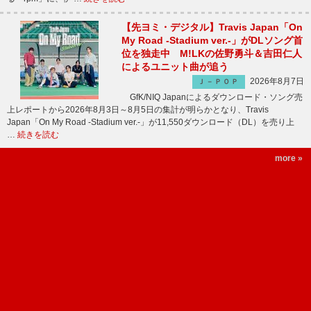
【先ヨミ・デジタル】Travis Japan「On
My Road -Stadium ver.-」がDLソング首
位を独走中 M!LKの佐野勇斗＆吉田仁人
によるユニット曲が追う
2026年8月7日
Ｊ－ＰＯＰ
GfK/NIQ Japanによるダウンロード・ソング売
上レポートから2026年8月3日～8月5日の集計が明らかとなり、Travis
Japan「On My Road -Stadium ver.-」が11,550ダウンロード（DL）を売り上
…
続きを読む
more »