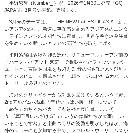
平野紫耀（Number_i）が、2026年1月30日発売『GQ
JAPAN』3月号の表紙に登場する。
3月号のテーマは、「THE NEW FACES OF ASIA 新し
いアジアの顔」。急速に存在感を高めるアジア発のエンタ
ーテインメントの才能たちに着目し、世界を巻き込み注目
を集めている新しいアジアの“顔”たちを取り上げる。
平野紫耀は表紙を飾るほか、リニューアルオープン前の
「パーク ハイアット 東京」で撮影されたファッションシ
ュートと、言語や国境をも超える“音の強さ”について語っ
たインタビューで構成された、10ページにわたるカバース
トーリーは必見とのことだ。
海外のクリエイターから刺激を受けているという平野。
2ndアルバム収録曲「幸せいっぱい腹一杯」について、
「めちゃめちゃおバカ、でも意外と真面目。……そ
う、“真面目にふざける”っていうのは僕たちが大事にして
いることですね」と楽曲づくりの姿勢を明かしたほか、海
外のショーにも参加する中で、ファレル・ウィリアムスが