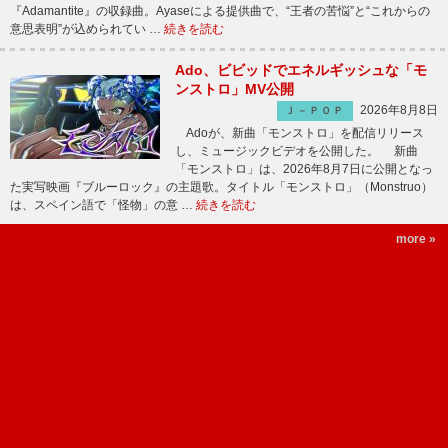
『Adamantite』の収録曲。Ayaseによる提供曲で、“王者の苦悩”と“これからの
意思表明”が込められてい …
続きを読む
Ado、ビビッドでエネルギッシュな「モ
ンストロ」MV公開
2026年8月8日
Ｊ－ＰＯＰ
Adoが、新曲「モンストロ」を配信リリース
し、ミュージックビデオを公開した。 新曲
「モンストロ」は、2026年8月7日に公開となっ
た実写映画『ブルーロック』の主題歌。タイトル「モンストロ」（Monstruo）
は、スペイン語で「怪物」の意 …
続きを読む
more »