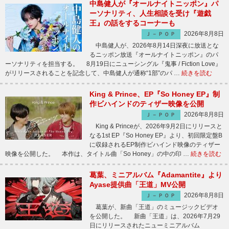
中島健人が『オールナイトニッポン』パ
ーソナリティ、人生相談を受け『遊戯
王』の話をするコーナーも
2026年8月8日
Ｊ－ＰＯＰ
中島健人が、2026年8月14日深夜に放送とな
るニッポン放送『オールナイトニッポン』のパ
ーソナリティを担当する。 8月19日にニューシングル『鬼事 / Fiction Love』
がリリースされることを記念して、中島健人が通称“1部”のパ …
続きを読む
King & Prince、EP『So Honey EP』制
作ビハインドのティザー映像を公開
2026年8月8日
Ｊ－ＰＯＰ
King & Princeが、2026年9月2日にリリースと
なる1st EP『So Honey EP』より、初回限定盤B
に収録されるEP制作ビハインド映像のティザー
映像を公開した。 本作は、タイトル曲「So Honey」の中の印 …
続きを読む
葛葉、ミニアルバム『Adamantite』より
Ayase提供曲「王道」MV公開
2026年8月8日
Ｊ－ＰＯＰ
葛葉が、新曲「王道」のミュージックビデオ
を公開した。 新曲「王道」は、2026年7月29
日にリリースされたニューミニアルバム