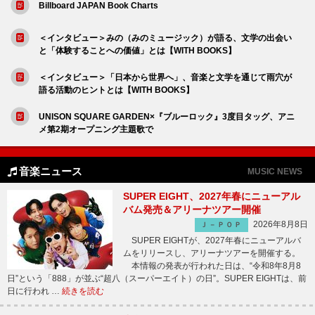
Billboard JAPAN Book Charts
＜インタビュー＞みの（みのミュージック）が語る、文学の出会い
と「体験することへの価値」とは【WITH BOOKS】
＜インタビュー＞「日本から世界へ」、音楽と文学を通じて雨穴が
語る活動のヒントとは【WITH BOOKS】
UNISON SQUARE GARDEN×『ブルーロック』3度目タッグ、アニ
メ第2期オープニング主題歌で
音楽ニュース
MUSIC NEWS
SUPER EIGHT、2027年春にニューアル
バム発売＆アリーナツアー開催
2026年8月8日
Ｊ－ＰＯＰ
SUPER EIGHTが、2027年春にニューアルバ
ムをリリースし、アリーナツアーを開催する。
本情報の発表が行われた日は、“令和8年8月8
日”という「888」が並ぶ“超八（スーパーエイト）の日”。SUPER EIGHTは、前
日に行われ …
続きを読む