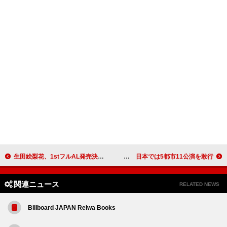
生田絵梨花、1stフルAL発売決定 TVアニメ『本好きの下剋上 領主の養女』EDテーマ含む全11曲
ILLIT、初のライブツアー開催決定 日本では5都市11公演を敢行
関連ニュース
RELATED NEWS
Billboard JAPAN Reiwa Books