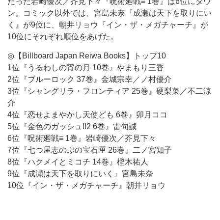
だった岩崎優次／芥見下々『呪術廻戦≡ 1巻』は6位にダウ
ン。コミック以外では、宮島未奈『成瀬は天下を取りにい
く』が9位に、朝井リョウ『イン・ザ・メガチャーチ』が
10位にそれぞれ順位をあげた。
◎【Billboard Japan Reiwa Books】トップ10
1位『うるわしの宵の月 10巻』やまもり三香
2位『ブルーロック 37巻』金城宗幸／ノ村優介
3位『シャングリラ・フロンティア 25巻』硬梨菜／不二涼
介
4位『恋せよまやかし天使ども 6巻』卯月ココ
5位『金色のガッシュ!!2 6巻』雷句誠
6位『呪術廻戦≡ 1巻』岩崎優次／芥見下々
7位『七つ屋志のぶの宝石匣 26巻』二ノ宮知子
8位『ハクメイとミコチ 14巻』樫木祐人
9位『成瀬は天下を取りにいく』宮島未奈
10位『イン・ザ・メガチャーチ』朝井リョウ