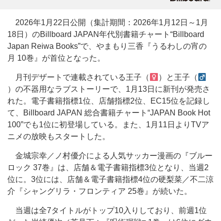
2026年1月22日公開（集計期間：2026年1月12日～1月
18日）のBillboard JAPAN年代別書籍チャート“Billboard
Japan Reiwa Books”で、やまもり三香『うるわしの宵の
月 10巻』が首位となった。
月刊デザートで連載されている王子（
）と王子（
）の不器用なラブストーリーで、1月13日に新刊が発売さ
れた。電子書籍指標1位、店舗指標2位、EC15位を記録し
て、Billboard JAPAN 総合書籍チャート“JAPAN Book Hot
100”でも1位に初登場している。また、1月11日よりTVア
ニメの放映もスタートした。
金城宗幸／ノ村優介による人気サッカー漫画の『ブルー
ロック 37巻』は、店舗＆電子書籍指標3位となり、当週2
位に。3位には、店舗＆電子書籍指標4位の硬梨菜／不二涼
介『シャングリラ・フロンティア 25巻』が続いた。
当週は全7タイトルがトップ10入りしており、前週1位