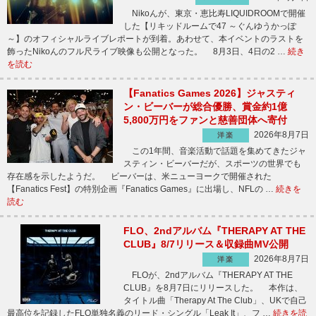
Nikoんが、東京・恵比寿LIQUIDROOMで開催
した【リキッドルームで47 ～ぐんゆうかっぽ
～】のオフィシャルライブレポートが到着。あわせて、本イベントのラストを
飾ったNikoんのフル尺ライブ映像も公開となった。 8月3日、4日の2 …
続き
を読む
【Fanatics Games 2026】ジャスティ
ン・ビーバーが総合優勝、賞金約1億
5,800万円をファンと慈善団体へ寄付
2026年8月7日
洋楽
この1年間、音楽活動で話題を集めてきたジャ
スティン・ビーバーだが、スポーツの世界でも
存在感を示したようだ。 ビーバーは、米ニューヨークで開催された
【Fanatics Fest】の特別企画『Fanatics Games』に出場し、NFLの …
続きを
読む
FLO、2ndアルバム『THERAPY AT THE
CLUB』8/7リリース＆収録曲MV公開
2026年8月7日
洋楽
FLOが、2ndアルバム『THERAPY AT THE
CLUB』を8月7日にリリースした。 本作は、
タイトル曲「Therapy At The Club」、UKで自己
最高位を記録したFLO単独名義のリード・シングル「Leak It」、フ …
続きを読