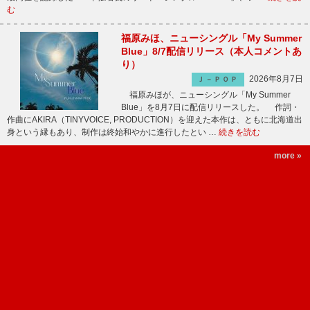
む
福原みほ、ニューシングル「My Summer
Blue」8/7配信リリース（本人コメントあ
り）
2026年8月7日
Ｊ－ＰＯＰ
福原みほが、ニューシングル「My Summer
Blue」を8月7日に配信リリースした。 作詞・
作曲にAKIRA（TINYVOICE, PRODUCTION）を迎えた本作は、ともに北海道出
身という縁もあり、制作は終始和やかに進行したとい …
続きを読む
more »