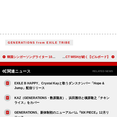
GENERATIONS from EXILE TRIBE
韓国シンガーソングライター 10CM（シプセンチ）、約1年7か月ぶり単独来日公演が3月に決定
【ビルボード】乃木坂46『My respect』が総合アルバム首位 King & Prince／NCT WISHが続く
関連ニュース
RELATED NEWS
EXILE B HAPPY、Crystal Kayと歌うダンスナンバー「Hope &
Jump」配信リリース
KAZ（GENERATIONS・数原龍友）、浜田雅功と槇原敬之「チキン
ライス」をカバー
GENERATIONS、新体制初のニューアルバム『6IX PIECE』12月リ