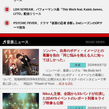
リース
LDH SCREAM、パフォーマンス曲「This Work feat. Kaleb James,
LYTO」配信リリース
PSYCHIC FEVER、ドラマ『仮面の忍者 赤影』2ndシーズンのOPテ
ーマ担当
音楽ニュース
MUSIC NEWS
ソンバー、自身のボディ・イメージとの
葛藤を告白「同じ悩みを抱える人に知っ
てほしかった」
2026年8月7日
洋楽
ソンバーが、最新シングル「My Body Isn’t
Ready」で歌ったボディ・イメージとの葛藤に
ついて、現地時間2026年8月5日に公開された米バラエティのインタビューで率
直に語った。 同誌の『Power of Youn …
続きを読む
Nikoん主催、全国から53バンドが出演し
た2DAYSイベントのレポート到着＆ライ
ブ映像も公開
2026年8月7日
Ｊ－ＰＯＰ