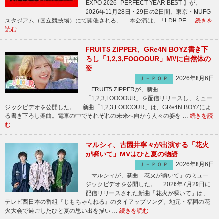
EXPO 2026 -PERFECT YEAR BEST-】が、
2026年11月28日・29日の2日間、東京・MUFG
スタジアム（国立競技場）にて開催される。 本公演は、「LDH PE …
続きを
読む
FRUITS ZIPPER、GRe4N BOYZ書き下
ろし「1,2,3,FOOOOUR」MVに自然体の
姿
2026年8月6日
Ｊ－ＰＯＰ
FRUITS ZIPPERが、新曲
「1,2,3,FOOOOUR」を配信リリースし、ミュー
ジックビデオを公開した。 新曲「1,2,3,FOOOOUR」は、GRe4N BOYZによ
る書き下ろし楽曲。電車の中でそれぞれの未来へ向かう人々の姿を …
続きを読
む
マルシィ、古園井寧々が出演する「花火
が瞬いて」MVはひと夏の物語
2026年8月6日
Ｊ－ＰＯＰ
マルシィが、新曲「花火が瞬いて」のミュー
ジックビデオを公開した。 2026年7月29日に
配信リリースされた新曲「花火が瞬いて」は、
テレビ西日本の番組『じもちゃんねる』のタイアップソング。地元・福岡の花
火大会で過ごしたひと夏の思い出を描い …
続きを読む