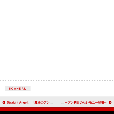
SCANDAL
Straight Angeli、「魔法のアンブレラ」を2/10にリリース＆ドラマ『ゆかりくんはギャップがずるい』エンディング主題歌に決定
長尾謙杜（なにわ男子）が「太秦映画村」アンバサダーに就任、オープン初日のセレモニー登壇へ