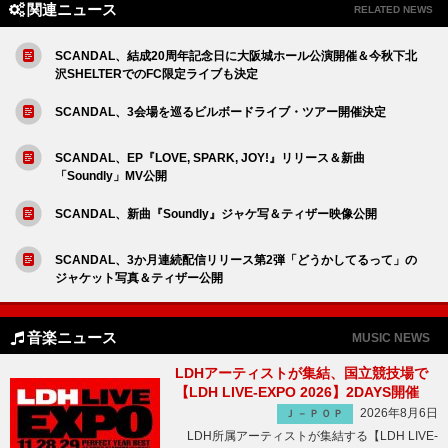
関連ニュース
RELATED NEWS
SCANDAL、結成20周年記念日に大阪城ホール公演開催＆今秋下北
沢SHELTERでのFC限定ライブも決定
SCANDAL、3会場を巡るビルボードライブ・ツアー開催決定
SCANDAL、EP『LOVE, SPARK, JOY!』リリース＆新曲
「Soundly」MV公開
SCANDAL、新曲『Soundly』ジャケ写＆ティザー映像公開
SCANDAL、3か月連続配信リリース第2弾「どうかしてるって」の
ジャケット写真＆ティザー公開
音楽ニュース
MUSIC NEWS
LDHアーティストが集結、国立競技場で
【LDH LIVE-EXPO 2026】2DAYS開催
2026年8月6日
Ｊ－ＰＯＰ
LDH所属アーティストが集結する【LDH LIVE-