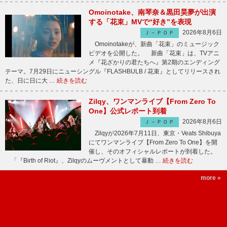
Omoinotake、南琴奈＆黒田昊夢が出演
する「花束」MVで“好き”を表現
2026年8月6日
Ｊ－ＰＯＰ
Omoinotakeが、新曲「花束」のミュージック
ビデオを公開した。 新曲「花束」は、TVアニ
メ『花ざかりの君たちへ』第2期のエンディング
テーマ。7月29日にニューシングル『FLASHBULB / 花束』としてリリースされ
た、日に日に大 …
続きを読む
Zilqy、ワンマンライブ【From Zero To
One】公式レポート到着
2026年8月6日
Ｊ－ＰＯＰ
Zilqyが2026年7月11日、東京・Veats Shibuya
にてワンマンライブ【From Zero To One】を開
催し、そのオフィシャルレポートが到着した。
「『Birth of Riot』、Zilqyのムーヴメントとして暴動 …
続きを読む
more »