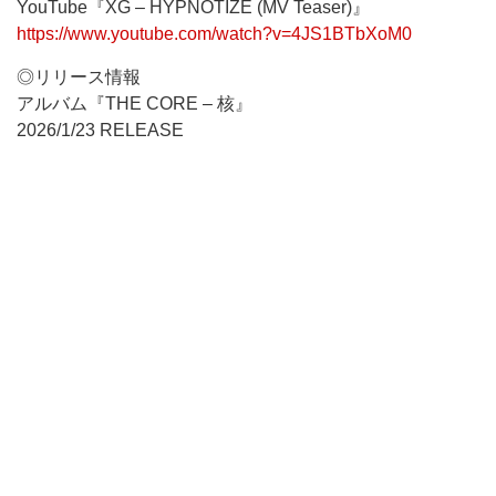
YouTube『XG – HYPNOTIZE (MV Teaser)』
https://www.youtube.com/watch?v=4JS1BTbXoM0
◎リリース情報
アルバム『THE CORE – 核』
2026/1/23 RELEASE