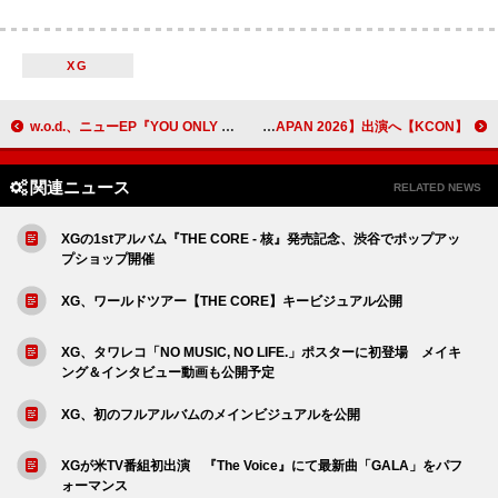
XG
w.o.d.、ニューEP『YOU ONLY LIVE ONCE. EP』収録内容解禁＆ジャケ写、ティザームービー公開
【KCON】2026年は日本とアメリカで開催決定 &TEAM／ALPHA DRIVE ONE／CORTIS／INI／JO1／TWSらが【KCON JAPAN 2026】出演へ
関連ニュース
RELATED NEWS
XGの1stアルバム『THE CORE - 核』発売記念、渋谷でポップアッ
プショップ開催
XG、ワールドツアー【THE CORE】キービジュアル公開
XG、タワレコ「NO MUSIC, NO LIFE.」ポスターに初登場 メイキ
ング＆インタビュー動画も公開予定
XG、初のフルアルバムのメインビジュアルを公開
XGが米TV番組初出演 『The Voice』にて最新曲「GALA」をパフ
ォーマンス