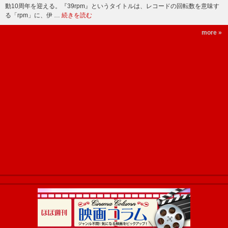
動10周年を迎える。『39rpm』というタイトルは、レコードの回転数を意味す
る「rpm」に、伊 …
続きを読む
more »