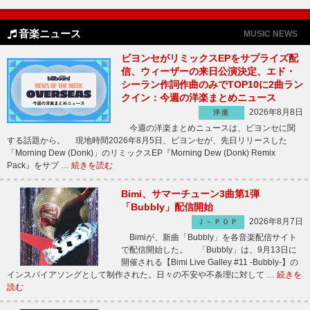
音楽ニュース
MUSIC NEWS
ビヨンセがリミックスEPをサプライズ配
信、ウィーザーの来日公演決定、エド・
シーラン作詞作曲のみでTOP10に2曲ラン
クイン：今週の洋楽まとめニュース
2026年8月8日
洋楽
今週の洋楽まとめニュースは、ビヨンセに関
する話題から。 現地時間2026年8月5日、ビヨンセが、先日リリースした
「Morning Dew (Donk)」のリミックスEP『Morning Dew (Donk) Remix
Pack』をサプ …
続きを読む
Bimi、サマーチューン3曲第1弾
「Bubbly」配信開始
2026年8月7日
Ｊ－ＰＯＰ
Bimiが、新曲「Bubbly」を各音楽配信サイト
で配信開始した。 「Bubbly」は、9月13日に
開催される【Bimi Live Galley #11 -Bubbly-】の
インスパイアソングとして制作された。日々の不安や不条理に対して …
続きを
読む