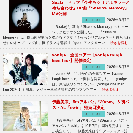
Soala、ドラマ『今夜もシリアルキラーと
待ち合わせ』OP曲「Shadow Memory」
MV公開
2026年8月7日
Ｊ－ＰＯＰ
Soalaが、新曲「Shadow Memory」のミュー
ジックビデオを公開した。 「Shadow
Memory」は、横山裕が主演を務めるドラマ『今夜もシリアルキラーと待ち合わ
せ』のオープニング曲。同ドラマは講談社『good!アフタヌーン …
続きを読む
yonige、全国ツアー【yonige tough
love tour】開催決定
2026年8月7日
Ｊ－ＰＯＰ
yonigeが、11月からの全国ツアー【yonige
tough love tour】の開催を発表した。 yonige
は、東名阪ワンマンツアー【yonige one man
tour 2026】を開幕。メジャー再契約後初のワンマンツアー …
続きを読む
伊藤美来、5thアルバム『39rpm』＆初ベ
ストAL『swirl』発売日決定
2026年8月7日
Ｊ－ＰＯＰ
伊藤美来が、5thアルバム『39rpm』とベスト
アルバム『swirl』を10月7日に同時発売すること
が決定した。 伊藤美来は今年アーティスト活