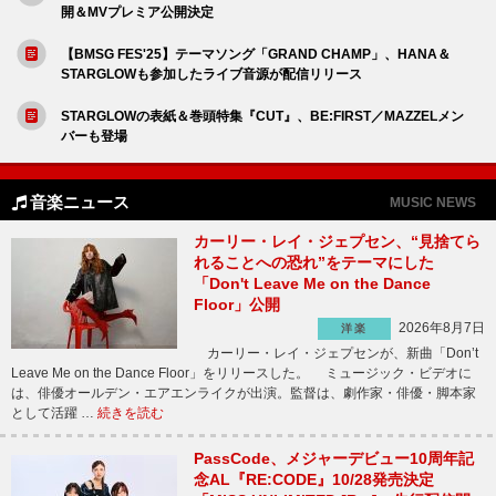
開＆MVプレミア公開決定
【BMSG FES'25】テーマソング「GRAND CHAMP」、HANA＆
STARGLOWも参加したライブ音源が配信リリース
STARGLOWの表紙＆巻頭特集『CUT』、BE:FIRST／MAZZELメン
バーも登場
音楽ニュース
MUSIC NEWS
カーリー・レイ・ジェプセン、“見捨てら
れることへの恐れ”をテーマにした
「Don't Leave Me on the Dance
Floor」公開
2026年8月7日
洋楽
カーリー・レイ・ジェプセンが、新曲「Don’t
Leave Me on the Dance Floor」をリリースした。 ミュージック・ビデオに
は、俳優オールデン・エアエンライクが出演。監督は、劇作家・俳優・脚本家
として活躍 …
続きを読む
PassCode、メジャーデビュー10周年記
念AL『RE:CODE』10/28発売決定