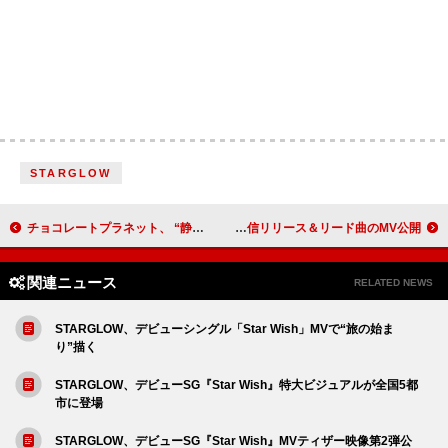
STARGLOW
チョコレートプラネット、 “静かにしろ！”リミックスで「Mr.Parka jr.」披露 ＜THE FIRST TAKE＞
mimi kiddy、2ndシングル『I am ME?』配信リリース＆リード曲のMV公開
関連ニュース
RELATED NEWS
STARGLOW、デビューシングル「Star Wish」MVで“旅の始ま
り”描く
STARGLOW、デビューSG『Star Wish』特大ビジュアルが全国5都
市に登場
STARGLOW、デビューSG『Star Wish』MVティザー映像第2弾公