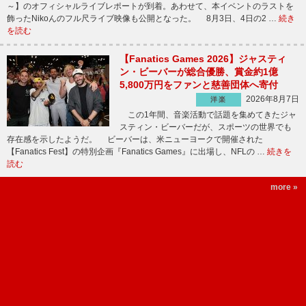
～】のオフィシャルライブレポートが到着。あわせて、本イベントのラストを
飾ったNikoんのフル尺ライブ映像も公開となった。 8月3日、4日の2 …
続き
を読む
【Fanatics Games 2026】ジャスティ
ン・ビーバーが総合優勝、賞金約1億
5,800万円をファンと慈善団体へ寄付
2026年8月7日
洋楽
この1年間、音楽活動で話題を集めてきたジャ
スティン・ビーバーだが、スポーツの世界でも
存在感を示したようだ。 ビーバーは、米ニューヨークで開催された
【Fanatics Fest】の特別企画『Fanatics Games』に出場し、NFLの …
続きを
読む
more »