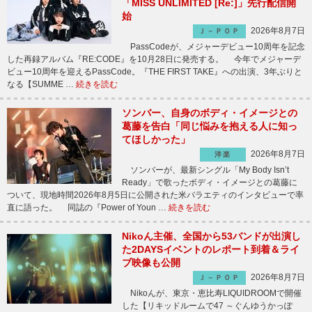
「MISS UNLIMITED [Re:]」先行配信開
始
2026年8月7日
Ｊ－ＰＯＰ
PassCodeが、メジャーデビュー10周年を記念
した再録アルバム『RE:CODE』を10月28日に発売する。 今年でメジャーデ
ビュー10周年を迎えるPassCode。『THE FIRST TAKE』への出演、3年ぶりと
なる【SUMME …
続きを読む
ソンバー、自身のボディ・イメージとの
葛藤を告白「同じ悩みを抱える人に知っ
てほしかった」
2026年8月7日
洋楽
ソンバーが、最新シングル「My Body Isn’t
Ready」で歌ったボディ・イメージとの葛藤に
ついて、現地時間2026年8月5日に公開された米バラエティのインタビューで率
直に語った。 同誌の『Power of Youn …
続きを読む
Nikoん主催、全国から53バンドが出演し
た2DAYSイベントのレポート到着＆ライ
ブ映像も公開
2026年8月7日
Ｊ－ＰＯＰ
Nikoんが、東京・恵比寿LIQUIDROOMで開催
した【リキッドルームで47 ～ぐんゆうかっぽ