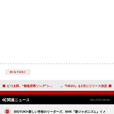
BIGYUKI
ピコ太郎、“都道府県ソング”シリーズを展開 第1弾は東北・北海道エリア
汐れいら、2枚目のEP『HB2U』を2月にリリース決定
関連ニュース
RELATED NEWS
BIGYUKI×新しい学校のリーダーズ、NHK『新ジャポニズム』イメ