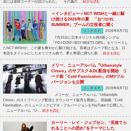
店には追悼コーナーが設けられた。 その週の …
続きを読む
＜インタビュー＞NCT WISHと一緒に駆
け抜ける2026年の夏 「おつかれ
SUMMER」ブームの立役者に聞く
2026年8月7日
Ｊ－ＰＯＰ
7月15日に日本オリジナル両A面シングル
『YO-I-DON! / BOY MEETS GIRL』をリリースし
たNCT WISHが、この夏を爽やかに駆け抜ける。前者はグループ初となる、日
本語をタイトルにしたオリジナル曲で、夢と希望に満ちた新 …
続きを読む
メリー、ニューアルバム『Urbanstyle
Circus』のサブスク＆DL配信を開始 リ
ード曲「Cold Fascination」のMVフル
バージョンも公開
2026年8月7日
Ｊ－ＰＯＰ
メリーが、ニューアルバム『Urbanstyle
Circus』のストリーミング配信とダウンロード販売を開始し、収録曲「Cold
Fascination」のミュージックビデオ・フルバージョンをYouTubeで公開した。
ニューアルバム『U …
続きを読む
カーリー・レイ・ジェプセン、“見捨てら
れることへの恐れ”をテーマにした