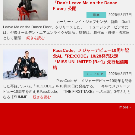
「Don't Leave Me on the Dance
Floor」公開
2026年8月7日
洋楽
カーリー・レイ・ジェプセンが、新曲「Don’t
Leave Me on the Dance Floor」をリリースした。 ミュージック・ビデオに
は、俳優オールデン・エアエンライクが出演。監督は、劇作家・俳優・脚本家
として活躍 …
続きを読む
PassCode、メジャーデビュー10周年記
念AL『RE:CODE』10/28発売決定
「MISS UNLIMITED [Re:]」先行配信開
始
2026年8月7日
Ｊ－ＰＯＰ
PassCodeが、メジャーデビュー10周年を記念
した再録アルバム『RE:CODE』を10月28日に発売する。 今年でメジャーデ
ビュー10周年を迎えるPassCode。『THE FIRST TAKE』への出演、3年ぶりと
なる【SUMME …
続きを読む
more »