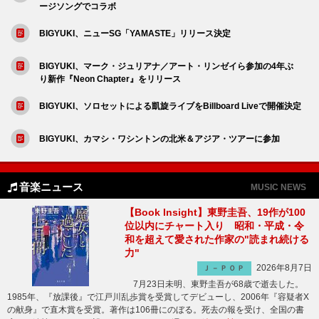
ージソングでコラボ
BIGYUKI、ニューSG「YAMASTE」リリース決定
BIGYUKI、マーク・ジュリアナ／アート・リンゼイら参加の4年ぶ
り新作『Neon Chapter』をリリース
BIGYUKI、ソロセットによる凱旋ライブをBillboard Liveで開催決定
BIGYUKI、カマシ・ワシントンの北米＆アジア・ツアーに参加
音楽ニュース
MUSIC NEWS
【Book Insight】東野圭吾、19作が100
位以内にチャート入り 昭和・平成・令
和を超えて愛された作家の"読まれ続ける
力"
2026年8月7日
Ｊ－ＰＯＰ
7月23日未明、東野圭吾が68歳で逝去した。
1985年、『放課後』で江戸川乱歩賞を受賞してデビューし、2006年『容疑者X
の献身』で直木賞を受賞。著作は106冊にのぼる。死去の報を受け、全国の書