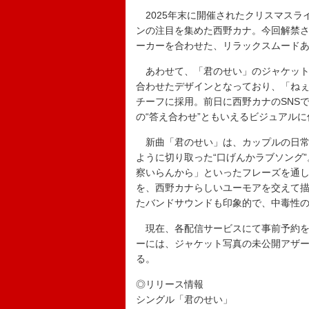
2025年末に開催されたクリスマスラ
ンの注目を集めた西野カナ。今回解禁
ーカーを合わせた、リラックスムード
あわせて、「君のせい」のジャケット
合わせたデザインとなっており、「ねぇ
チーフに採用。前日に西野カナのSNS
の“答え合わせ”ともいえるビジュアル
新曲「君のせい」は、カップルの日常
ように切り取った“口げんかラブソング
察いらんから」といったフレーズを通
を、西野カナらしいユーモアを交えて
たバンドサウンドも印象的で、中毒性
現在、各配信サービスにて事前予約を受付中。
ーには、ジャケット写真の未公開アザ
る。
◎リリース情報
シングル「君のせい」