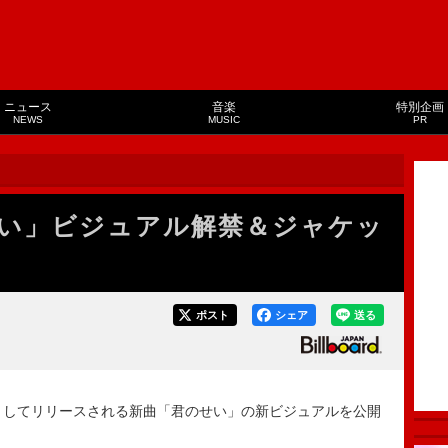
ニュース
音楽
特別企画
NEWS
MUSIC
PR
い」ビジュアル解禁＆ジャケッ
ポスト
シェア
送る
としてリリースされる新曲「君のせい」の新ビジュアルを公開