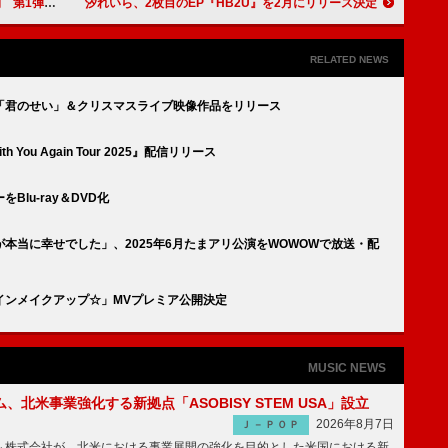
北海道エリア
汐れいら、2枚目のEP『HB2U』を2月にリリース決定
RELATED NEWS
「君のせい」＆クリスマスライブ映像作品をリリース
h You Again Tour 2025』配信リリース
lu-ray＆DVD化
本当に幸せでした」、2025年6月たまアリ公演をWOWOWで放送・配
インメイクアップ☆」MVプレミア公開決定
MUSIC NEWS
、北米事業強化する新拠点「ASOBISY STEM USA」設立
2026年8月7日
Ｊ－ＰＯＰ
株式会社が、北米における事業展開の強化を目的とした米国における新