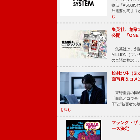
拠点「ASOBI
外需要の高まり
む
集英社、創業1
公開 『ONE
集英社は、創業
MILLION（
の言語に翻訳し
松村北斗（Si
面写真＆コメ
東野圭吾の同名小
『白鳥とコウモ
子”と“被害者の
を読む
フランク・ザッ
ース決定