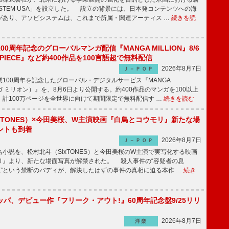
SYSTEM USA」を設立した。 設立の背景には、日本発コンテンツへの海
があり、アソビシステムは、これまで所属・関連アーティス …
続きを読
00周年記念のグローバルマンガ配信『MANGA MILLION』8/6
 PIECE』など約400作品を100言語超で無料配信
2026年8月7日
Ｊ－ＰＯＰ
100周年を記念したグローバル・デジタルサービス『MANGA
マンガ ミリオン）』を、8月6日より公開する。約400作品のマンガを100以上
、計100万ページを全世界に向けて期間限定で無料配信す …
続きを読む
xTONES）×今田美桜、W主演映画『白鳥とコウモリ』新たな場
ントも到着
2026年8月7日
Ｊ－ＰＯＰ
説を、松村北斗（SixTONES）と今田美桜のW主演で実写化する映画
リ』より、新たな場面写真が解禁された。 殺人事件の“容疑者の息
娘”という禁断のバディが、解決したはずの事件の真相に迫る本作 …
続き
パ、デビュー作『フリーク・アウト!』60周年記念盤9/25リリ
2026年8月7日
洋楽