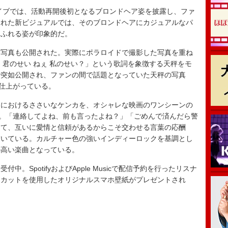
イブでは、活動再開後初となるブロンドヘア姿を披露し、ファ
された新ビジュアルでは、そのブロンドヘアにカジュアルなパ
あふれる姿が印象的だ。
写真も公開された。実際にポラロイドで撮影した写真を重ね
 君のせい ねぇ 私のせい？」という歌詞を象徴する天秤をモ
で突如公開され、ファンの間で話題となっていた天秤の写真
に仕上がっている。
におけるささいなケンカを、オシャレな映画のワンシーンの
”。「連絡してよね、前も言ったよね？」「ごめんで済んだら警
して、互いに愛情と信頼があるからこそ交わせる言葉の応酬
描いている。カルチャー色の強いインディーロックを基調とし
の高い楽曲となっている。
SpotifyおよびApple Musicで配信予約を行ったリスナ
ーカットを使用したオリジナルスマホ壁紙がプレゼントされ