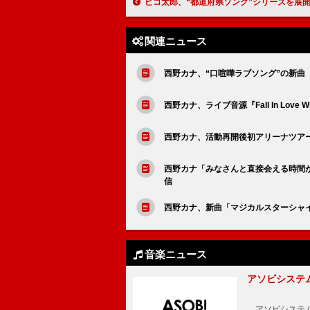
ピコ太郎、“都道府県ソング”シリーズを展開 第1弾は東北・
関連ニュース
西野カナ、“口喧嘩ラブソング”の新曲
西野カナ、ライブ音源『Fall In Love Wit
西野カナ、活動再開後初アリーナツアーをB
西野カナ「みなさんと直接会える時間が
信
西野カナ、新曲「マジカルスターシャ
音楽ニュース
アソビシステム
アソビシステム