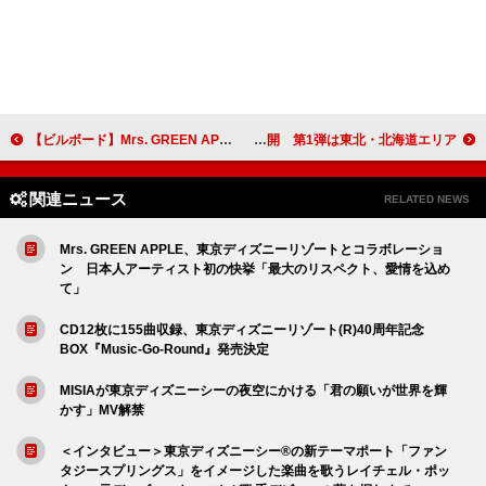
【ビルボード】Mrs. GREEN APPLE「lulu.」が“JAPAN Hot Animation”初登場1位を獲得 話題アニメ楽曲がトップ3に並ぶ
ピコ太郎、“都道府県ソング”シリーズを展開 第1弾は東北・北海道エリア
関連ニュース
RELATED NEWS
Mrs. GREEN APPLE、東京ディズニーリゾートとコラボレーショ
ン 日本人アーティスト初の快挙「最大のリスペクト、愛情を込め
て」
CD12枚に155曲収録、東京ディズニーリゾート(R)40周年記念
BOX『Music-Go-Round』発売決定
MISIAが東京ディズニーシーの夜空にかける「君の願いが世界を輝
かす」MV解禁
＜インタビュー＞東京ディズニーシー®の新テーマポート「ファン
タジースプリングス」をイメージした楽曲を歌うレイチェル・ポッ