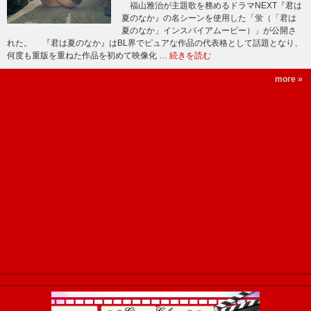
福山雅治が主題歌を務めるドラマNEXT『君は
夏のなか』の名シーンを使用した「蛍（「君は
夏のなか」インスパイアムービー）」が公開さ
れた。 『君は夏のなか』はBL界でピュアな作品の代表格として話題となり、
何度も重版を重ねた作品を初めて映像化 …
続きを読む
more »