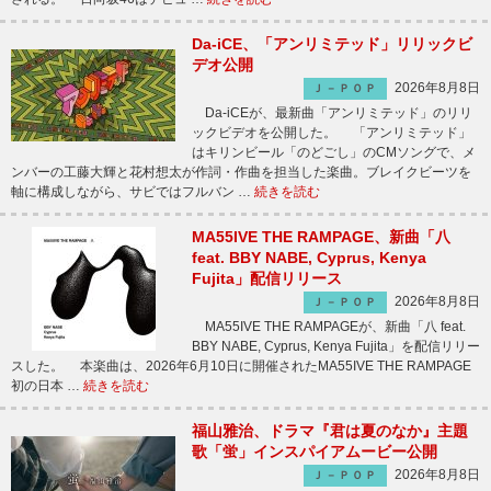
Da-iCE、「アンリミテッド」リリックビ
デオ公開
2026年8月8日
Ｊ－ＰＯＰ
Da-iCEが、最新曲「アンリミテッド」のリリ
ックビデオを公開した。 「アンリミテッド」
はキリンビール「のどごし」のCMソングで、メ
ンバーの工藤大輝と花村想太が作詞・作曲を担当した楽曲。ブレイクビーツを
軸に構成しながら、サビではフルバン …
続きを読む
MA55IVE THE RAMPAGE、新曲「八
feat. BBY NABE, Cyprus, Kenya
Fujita」配信リリース
2026年8月8日
Ｊ－ＰＯＰ
MA55IVE THE RAMPAGEが、新曲「八 feat.
BBY NABE, Cyprus, Kenya Fujita」を配信リリー
スした。 本楽曲は、2026年6月10日に開催されたMA55IVE THE RAMPAGE
初の日本 …
続きを読む
福山雅治、ドラマ『君は夏のなか』主題
歌「蛍」インスパイアムービー公開
2026年8月8日
Ｊ－ＰＯＰ