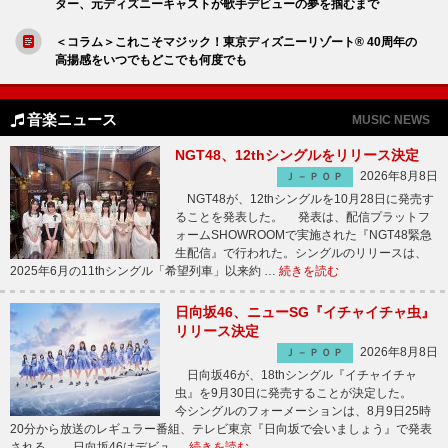
ター、元ディズニーキャストが歌手デビューの夢を掴むまで
＜コラム＞これこそマジック！東京ディズニーリゾート® 40周年の
高揚感をいつでもどこでも何度でも
音楽ニュース
MUSIC NEWS
NGT48、12thシングルをリリース決定
2026年8月8日
Ｊ－ＰＯＰ
NGT48が、12thシングルを10月28日に発売す
ることを発表した。 発表は、配信プラットフ
ォームSHOWROOMで実施された『NGT48緊急
生配信』で行われた。シングルのリリースは、
2025年6月の11thシングル「希望列車」以来約 …
続きを読む
日向坂46、ニューSG『イチャイチャ虫』
リリース決定
2026年8月8日
Ｊ－ＰＯＰ
日向坂46が、18thシングル『イチャイチャ
虫』を9月30日に発売することが決定した。
今シングルのフォーメーションは、8月9日25時
20分から放送のレギュラー番組、テレビ東京『日向坂で会いましょう』で発表
される。 日向坂46はデビュ …
続きを読む