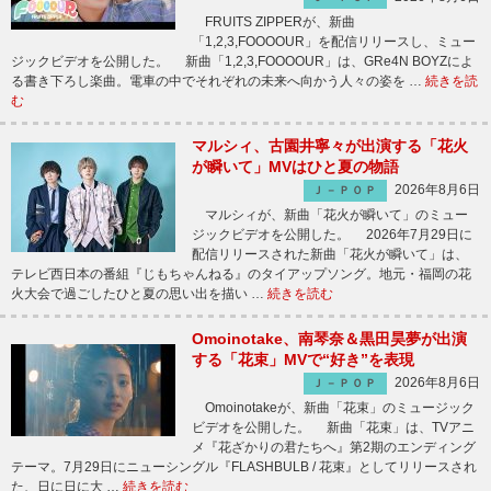
FRUITS ZIPPERが、新曲
「1,2,3,FOOOOUR」を配信リリースし、ミュー
ジックビデオを公開した。 新曲「1,2,3,FOOOOUR」は、GRe4N BOYZによ
る書き下ろし楽曲。電車の中でそれぞれの未来へ向かう人々の姿を …
続きを読
む
マルシィ、古園井寧々が出演する「花火
が瞬いて」MVはひと夏の物語
2026年8月6日
Ｊ－ＰＯＰ
マルシィが、新曲「花火が瞬いて」のミュー
ジックビデオを公開した。 2026年7月29日に
配信リリースされた新曲「花火が瞬いて」は、
テレビ西日本の番組『じもちゃんねる』のタイアップソング。地元・福岡の花
火大会で過ごしたひと夏の思い出を描い …
続きを読む
Omoinotake、南琴奈＆黒田昊夢が出演
する「花束」MVで“好き”を表現
2026年8月6日
Ｊ－ＰＯＰ
Omoinotakeが、新曲「花束」のミュージック
ビデオを公開した。 新曲「花束」は、TVアニ
メ『花ざかりの君たちへ』第2期のエンディング
テーマ。7月29日にニューシングル『FLASHBULB / 花束』としてリリースされ
た、日に日に大 …
続きを読む