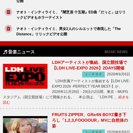
公開
ナオト・インティライミ、『闇芝居 十五期』ED曲「だぅと」はリリ
ックビデオもホラーテイスト
ナオト・インティライミ、男女2人のシルエットで表現した「The
Distance」リリックビデオ公開
音楽ニュース
MUSIC NEWS
LDHアーティストが集結、国立競技場で
【LDH LIVE-EXPO 2026】2DAYS開催
2026年8月6日
Ｊ－ＰＯＰ
LDH所属アーティストが集結する【LDH LIVE-
EXPO 2026 -PERFECT YEAR BEST-】が、
2026年11月28日・29日の2日間、東京・MUFG
スタジアム（国立競技場）にて開催される。 本公演は、「LDH PE …
続きを
読む
FRUITS ZIPPER、GRe4N BOYZ書き下
ろし「1,2,3,FOOOOUR」MVに自然体の
姿
2026年8月6日
Ｊ－ＰＯＰ