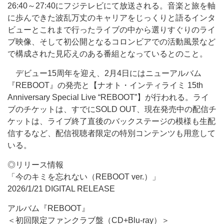
26:40～27:40にフジテレビにて放送される。音楽と旅を軸
に歩んできた波乱万丈のキャリアをじっくりと語るインタ
ビューとこれまで行ったライブの中から選りすぐりのライ
ブ映像、そして初公開となるコロンビアでの活動風景など
で構成された見応えのある番組となっているとのこと。
デビュー15周年を迎え、2月4日にはニューアルバム
『REBOOT』の発売と【ナオト・インティライミ 15th
Anniversary Special Live “REBOOT”】が行われる。ライ
ブのチケットは、すでにSOLD OUT、現在発売中の配信チ
ケットは、ライブ終了直後のバックステージの模様も生配
信するなど、配信視聴者限定の特別コンテンツも用意して
いる。
◎リリース情報
「今のキミを忘れない（REBOOT ver.）」
2026/1/21 DIGITAL RELEASE
アルバム『REBOOT』
＜初回限定ファンクラブ盤（CD+Blu-ray）＞