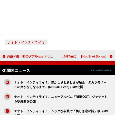
ナオト・インティライミ
斉藤和義、初のダブルセットリストツアー映像・音源化決定＆ティザー映像公開
【Hot Shot Songs】、Mrs. GREEN APPLE「lulu.」が首位、SNSで話題の「ハッピー・ジャムジャム（JO1 ver.）」が17位に
関連ニュース
RELATED NEWS
ナオト・インティライミ、懐かしさと新しさが融合「タカラモノ～
この声がなくなるまで～(REBOOT ver.)」MV公開
ナオト・インティライミ、ニューアルバム『REBOOT』ジャケット
＆収録曲を公開
ナオト・インティライミ、シックな衣装で「美しき恋の詩」歌うMV