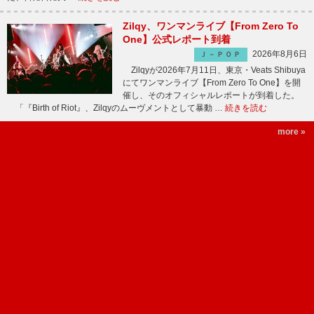
Zilqy、ワンマンライブ【From Zero To
One】公式レポート到着
2026年8月6日
Ｊ－ＰＯＰ
Zilqyが2026年7月11日、東京・Veats Shibuya
にてワンマンライブ【From Zero To One】を開
催し、そのオフィシャルレポートが到着した。
「『Birth of Riot』、Zilqyのムーヴメントとして暴動 …
続きを読む
more »