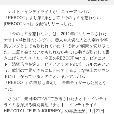
ナオト・インティライミが、ニューアルバム
『REBOOT』より第2弾として「今のキミを忘れない
(REBOOT ver.)」を配信リリースした。
「今のキミを忘れない」は、2011年にリリースされた
ナオトの4枚目のシングル。恋人や大切な人との別れや卒
業ソングとしても歌われていたり、別れの瞬間を切り取っ
た、二度と会えないかもしれないキミに捧げる歌として書
き上げられたそうだ。今回のREBOOT ver.は、ピアニス
ト・清塚信也を迎え、ピアノとナオトのボーカルのみとい
う、歌詞の世界がさらに伝わってくるような極上のサウン
ドに仕上がっているとのこと。またアルバム
『REBOOT』の曲順も決定し、全曲ティザーも公開とな
った。
さらに、先日BSフジにて放送されたナオト・インティ
ライミを深掘る特別番組『ナオト・インティライミ
HISTORY LIFE IS A JOURNEY』の再放送が、1月21日