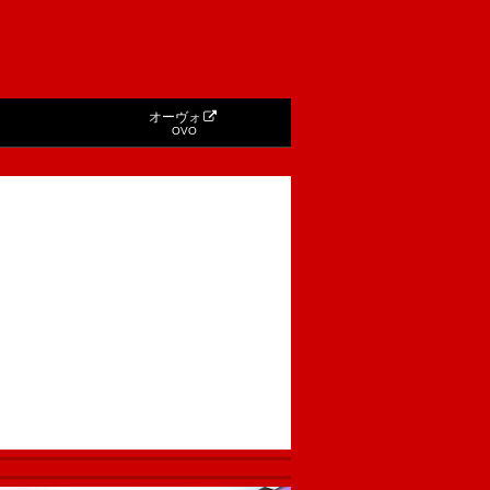
オーヴォ
OVO