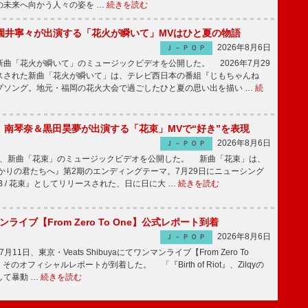
の未来へ向かう人々の姿を …
続きを読む
園井寧々が出演する「花火が瞬いて」MVはひと夏の物語
2026年8月6日
Ｊ－ＰＯＰ
曲「花火が瞬いて」のミュージックビデオを公開した。 2026年7月29
スされた新曲「花火が瞬いて」は、テレビ西日本の番組『じもちゃんね
プソング。地元・福岡の花火大会で過ごしたひと夏の思い出を描い …
続
ake、南琴奈＆黒田昊夢が出演する「花束」MVで“好き”を表現
2026年8月6日
Ｊ－ＰＯＰ
keが、新曲「花束」のミュージックビデオを公開した。 新曲「花束」は、
かりの君たちへ』第2期のエンディングテーマ。7月29日にニューシング
LB / 花束』としてリリースされた、日に日に大 …
続きを読む
マンライブ【From Zero To One】公式レポート到着
2026年8月6日
Ｊ－ＰＯＰ
7月11日、東京・Veats Shibuyaにてワンマンライブ【From Zero To
そのオフィシャルレポートが到着した。 「『Birth of Riot』、Zilqyの
して暴動 …
続きを読む