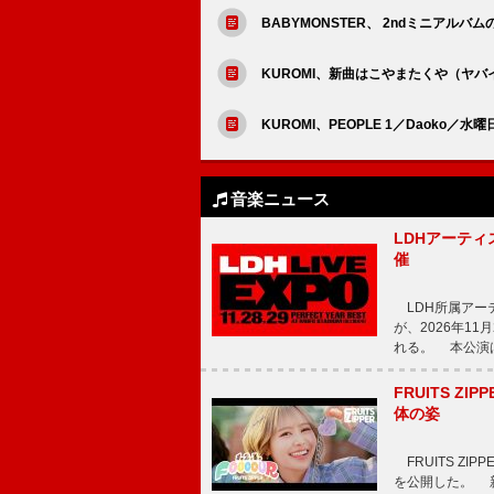
BABYMONSTER、 2ndミニアルバムの
KUROMI、新曲はこやまたくや（ヤバイTシ
KUROMI、PEOPLE 1／Daoko
音楽ニュース
LDHアーティス
催
LDH所属アーティス
が、2026年1
れる。 本公演は
FRUITS ZI
体の姿
FRUITS ZI
を公開した。 新曲