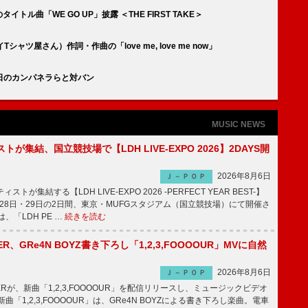
タイトル曲「WE GO UP」披露 ＜THE FIRST TAKE＞
ャツ屋さん）作詞・作曲の「love me, love me now」
／水曜日のカンパネラらと対バン
MUSIC NEWS
トが集結、国立競技場で【LDH LIVE-EXPO 2026】2DAYS開
2026年8月6日
Ｊ－ＰＯＰ
トが集結する【LDH LIVE-EXPO 2026 -PERFECT YEAR BEST-】
1月28日・29日の2日間、東京・MUFGスタジアム（国立競技場）にて開催さ
、「LDH PE …
続きを読む
PPER、GRe4N BOYZ書き下ろし「1,2,3,FOOOOUR」MVに自然
2026年8月6日
Ｊ－ＰＯＰ
PPERが、新曲「1,2,3,FOOOOUR」を配信リリースし、ミュージックビデオ
「1,2,3,FOOOOUR」は、GRe4N BOYZによる書き下ろし楽曲。電車