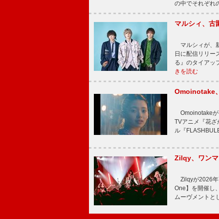
の中でそれぞれ
マルシィ、古
マルシィが、新
日に配信リリー
る』のタイアッ
きを読む
Omoinot
Omoinota
TVアニメ『花ざ
ル『FLASHBU
Zilqy、ワン
Zilqyが2026年
One】を開催し、
ムーヴメントと