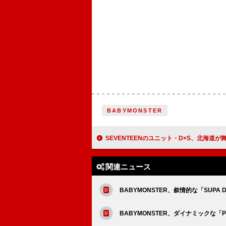
BABYMONSTER
SEVENTEENのユニット・D×S、北海道が舞台「Blue」MVで“すれ違う愛の速度”に
関連ニュース
BABYMONSTER、叙情的な「SUPA D
BABYMONSTER、ダイナミックな「