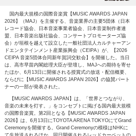
国内最大規模の国際音楽賞【MUSIC AWARDS JAPAN
2026】（MAJ）を主催する、音楽業界の主要5団体（日本
レコード協会、日本音楽事業者協会、日本音楽制作者連
盟、日本音楽出版社協会、コンサートプロモーターズ協
会）が垣根を越えて設立した一般社団法人カルチャーアン
ドエンタテインメント産業振興会（CEIPA）が、【2026
CEIPA 音楽5団体合同新年賀詞交歓会】を開催した。当日
は、高市早苗内閣総理大臣が登壇し、MAJへの期待を寄せ
たほか、6月13日に開催される授賞式の放送・配信概要、
ならびに【MUSIC AWARDS JAPAN 2026】の協賛パート
ナーの一部が発表された。
【MUSIC AWARDS JAPAN】は、「世界とつながり、
音楽の未来を灯す。」をコンセプトに掲げる国内最大規模
の国際音楽賞。第2回となる【MUSIC AWARDS JAPAN
2026】は、6月13日にTOYOTA ARENA TOKYOにてGrand
Ceremonyを開催する。Grand Ceremonyの模様はNHKに
て生放送されるほか、同日開催されるレッドカーペットの