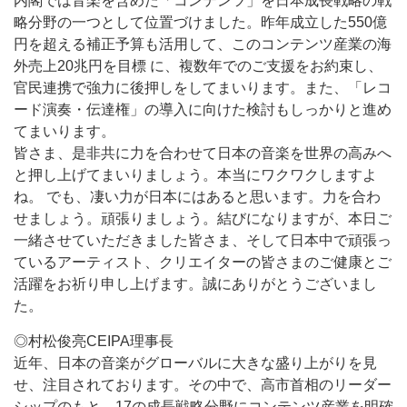
内閣では音楽を含めた「コンテンツ」を日本成長戦略の戦
略分野の一つとして位置づけました。昨年成立した550億
円を超える補正予算も活用して、このコンテンツ産業の海
外売上20兆円を目標 に、複数年でのご支援をお約束し、
官民連携で強力に後押しをしてまいります。また、「レコ
ード演奏・伝達権」の導入に向けた検討もしっかりと進め
てまいります。
皆さま、是非共に力を合わせて日本の音楽を世界の高みへ
と押し上げてまいりましょう。本当にワクワクしますよ
ね。 でも、凄い力が日本にはあると思います。力を合わ
せましょう。頑張りましょう。結びになりますが、本日ご
一緒させていただきました皆さま、そして日本中で頑張っ
ているアーティスト、クリエイターの皆さまのご健康とご
活躍をお祈り申し上げます。誠にありがとうございまし
た。
◎村松俊亮CEIPA理事長
近年、日本の音楽がグローバルに大きな盛り上がりを見
せ、注目されております。その中で、高市首相のリーダー
シップのもと、17の成長戦略分野にコンテンツ産業を明確