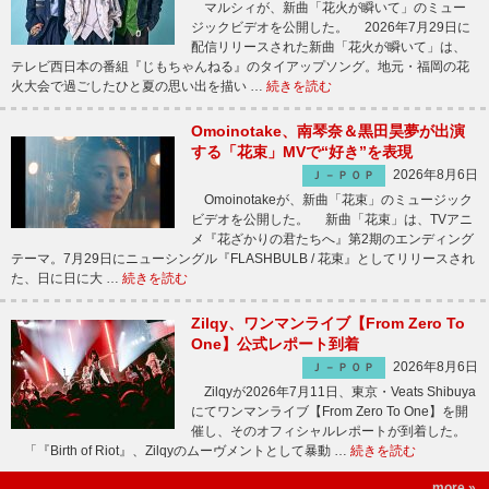
マルシィが、新曲「花火が瞬いて」のミュー
ジックビデオを公開した。 2026年7月29日に
配信リリースされた新曲「花火が瞬いて」は、
テレビ西日本の番組『じもちゃんねる』のタイアップソング。地元・福岡の花
火大会で過ごしたひと夏の思い出を描い …
続きを読む
Omoinotake、南琴奈＆黒田昊夢が出演
する「花束」MVで“好き”を表現
2026年8月6日
Ｊ－ＰＯＰ
Omoinotakeが、新曲「花束」のミュージック
ビデオを公開した。 新曲「花束」は、TVアニ
メ『花ざかりの君たちへ』第2期のエンディング
テーマ。7月29日にニューシングル『FLASHBULB / 花束』としてリリースされ
た、日に日に大 …
続きを読む
Zilqy、ワンマンライブ【From Zero To
One】公式レポート到着
2026年8月6日
Ｊ－ＰＯＰ
Zilqyが2026年7月11日、東京・Veats Shibuya
にてワンマンライブ【From Zero To One】を開
催し、そのオフィシャルレポートが到着した。
「『Birth of Riot』、Zilqyのムーヴメントとして暴動 …
続きを読む
more »