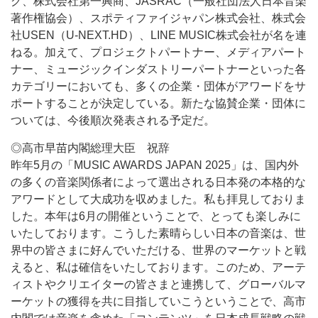
グ、株式会社第一興商、JASRAC（一般社団法人日本音楽
著作権協会）、スポティファイジャパン株式会社、株式会
社USEN（U-NEXT.HD）、LINE MUSIC株式会社が名を連
ねる。加えて、プロジェクトパートナー、メディアパート
ナー、ミュージックインダストリーパートナーといった各
カテゴリーにおいても、多くの企業・団体がアワードをサ
ポートすることが決定している。新たな協賛企業・団体に
ついては、今後順次発表される予定だ。
◎高市早苗内閣総理大臣 祝辞
昨年5月の「MUSIC AWARDS JAPAN 2025」は、国内外
の多くの音楽関係者によって選出される日本発の本格的な
アワードとして大成功を収めました。私も拝見しておりま
した。本年は6月の開催ということで、とっても楽しみに
いたしております。こうした素晴らしい日本の音楽は、世
界中の皆さまに好んでいただける、世界のマーケットと戦
えると、私は確信をいたしております。このため、アーテ
ィストやクリエイターの皆さまと連携して、グローバルマ
ーケットの獲得を共に目指していこうということで、高市