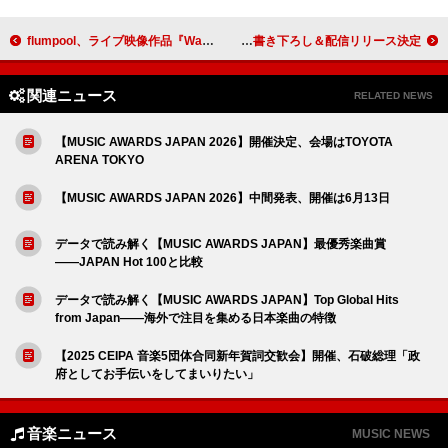
flumpool、ライブ映像作品『Water Story』J写解禁＆FC限定盤収録のSpotify O-WEST公演トレーラー公開
羊文学、Netflixドラマ『九条の大罪』へ主題歌「Dogs」書き下ろし＆配信リリース決定
関連ニュース
RELATED NEWS
【MUSIC AWARDS JAPAN 2026】開催決定、会場はTOYOTA
ARENA TOKYO
【MUSIC AWARDS JAPAN 2026】中間発表、開催は6月13日
データで読み解く【MUSIC AWARDS JAPAN】最優秀楽曲賞
――JAPAN Hot 100と比較
データで読み解く【MUSIC AWARDS JAPAN】Top Global Hits
from Japan――海外で注目を集める日本楽曲の特徴
【2025 CEIPA 音楽5団体合同新年賀詞交歓会】開催、石破総理「政
府としてお手伝いをしてまいりたい」
音楽ニュース
MUSIC NEWS