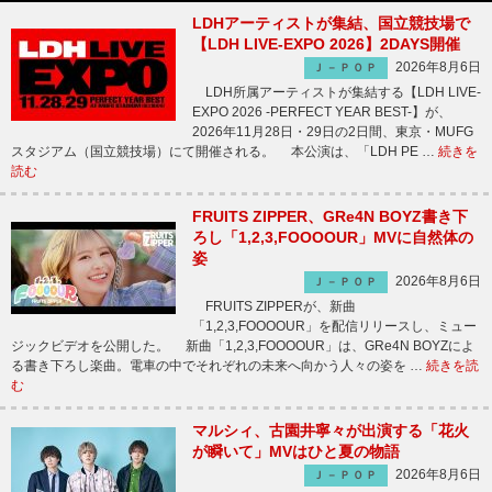
LDHアーティストが集結、国立競技場で
【LDH LIVE-EXPO 2026】2DAYS開催
2026年8月6日
Ｊ－ＰＯＰ
LDH所属アーティストが集結する【LDH LIVE-
EXPO 2026 -PERFECT YEAR BEST-】が、
2026年11月28日・29日の2日間、東京・MUFG
スタジアム（国立競技場）にて開催される。 本公演は、「LDH PE …
続きを
読む
FRUITS ZIPPER、GRe4N BOYZ書き下
ろし「1,2,3,FOOOOUR」MVに自然体の
姿
2026年8月6日
Ｊ－ＰＯＰ
FRUITS ZIPPERが、新曲
「1,2,3,FOOOOUR」を配信リリースし、ミュー
ジックビデオを公開した。 新曲「1,2,3,FOOOOUR」は、GRe4N BOYZによ
る書き下ろし楽曲。電車の中でそれぞれの未来へ向かう人々の姿を …
続きを読
む
マルシィ、古園井寧々が出演する「花火
が瞬いて」MVはひと夏の物語
2026年8月6日
Ｊ－ＰＯＰ