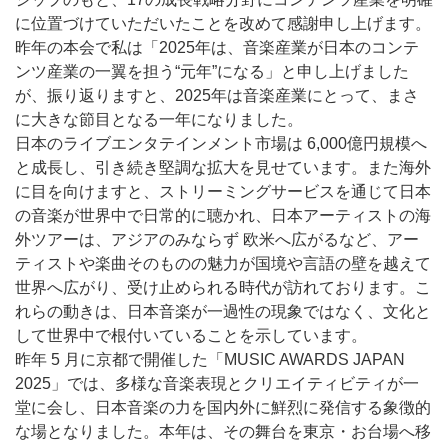
に位置づけていただいたことを改めて感謝申し上げます。
昨年の本会で私は「2025年は、音楽産業が日本のコンテ
ンツ産業の一翼を担う“元年”になる」と申し上げました
が、振り返りますと、2025年は音楽産業にとって、まさ
に大きな節目となる一年になりました。
日本のライブエンタテインメント市場は 6,000億円規模へ
と成長し、引き続き堅調な拡大を見せています。また海外
に目を向けますと、ストリーミングサービスを通じて日本
の音楽が世界中で日常的に聴かれ、日本アーティストの海
外ツアーは、アジアのみならず 欧米へ広がるなど、アー
ティストや楽曲そのものの魅力が国境や言語の壁を越えて
世界へ広がり、受け止められる時代が訪れております。こ
れらの動きは、日本音楽が一過性の現象ではなく、文化と
して世界中で根付いていることを示しています。
昨年 5 月に京都で開催した「MUSIC AWARDS JAPAN
2025」では、多様な音楽表現とクリエイティビティが一
堂に会し、日本音楽の力を国内外に鮮烈に発信する象徴的
な場となりました。本年は、その舞台を東京・お台場へ移