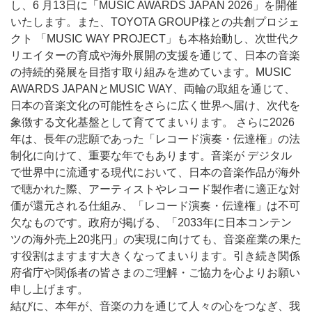
し、6 月13日に「MUSIC AWARDS JAPAN 2026」を開催
いたします。また、TOYOTA GROUP様との共創プロジェ
クト 「MUSIC WAY PROJECT」も本格始動し、次世代ク
リエイターの育成や海外展開の支援を通じて、日本の音楽
の持続的発展を目指す取り組みを進めています。MUSIC
AWARDS JAPANとMUSIC WAY、両輪の取組を通じて、
日本の音楽文化の可能性をさらに広く世界へ届け、次代を
象徴する文化基盤として育ててまいります。 さらに2026
年は、長年の悲願であった「レコード演奏・伝達権」の法
制化に向けて、重要な年でもあります。音楽が デジタル
で世界中に流通する現代において、日本の音楽作品が海外
で聴かれた際、アーティストやレコード製作者に適正な対
価が還元される仕組み、「レコード演奏・伝達権」は不可
欠なものです。政府が掲げる、「2033年に日本コンテン
ツの海外売上20兆円」の実現に向けても、音楽産業の果た
す役割はますます大きくなってまいります。引き続き関係
府省庁や関係者の皆さまのご理解・ご協力を心よりお願い
申し上げます。
結びに、本年が、音楽の力を通じて人々の心をつなぎ、我