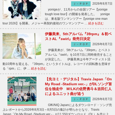
2026年8月7日
Ｊ－ＰＯＰ
yonigeが、11月からの全国ツアー【yonige
tough love tour】の開催を発表した。 yonige
は、東名阪ワンマンツアー【yonige one man
tour 2026】を開幕。メジャー再契約後初のワンマンツアー …
続きを読む
伊藤美来、5thアルバム『39rpm』＆初ベ
ストAL『swirl』発売日決定
2026年8月7日
Ｊ－ＰＯＰ
伊藤美来が、5thアルバム『39rpm』とベスト
アルバム『swirl』を10月7日に同時発売すること
が決定した。 伊藤美来は今年アーティスト活
動10周年を迎える。『39rpm』というタイトルは、レコードの回転数を意味す
る「rpm」に、伊 …
続きを読む
【先ヨミ・デジタル】Travis Japan「On
My Road -Stadium ver.-」がDLソング首
位を独走中 M!LKの佐野勇斗＆吉田仁人
によるユニット曲が追う
2026年8月7日
Ｊ－ＰＯＰ
GfK/NIQ Japanによるダウンロード・ソング売
上レポートから2026年8月3日～8月5日の集計が明らかとなり、Travis
Japan「On My Road -Stadium ver.-」が11,550ダウンロード（DL）を売り上