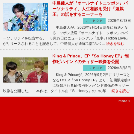
中島健人が『オールナイトニッポン』パ
ーソナリティ、人生相談を受け『遊戯
王』の話をするコーナーも
2026年8月8日
Ｊ－ＰＯＰ
中島健人が、2026年8月14日深夜に放送とな
るニッポン放送『オールナイトニッポン』のパ
ーソナリティを担当する。 8月19日にニューシングル『鬼事 / Fiction Love』
がリリースされることを記念して、中島健人が通称“1部”のパ …
続きを読む
King & Prince、EP『So Honey EP』制
作ビハインドのティザー映像を公開
2026年8月8日
Ｊ－ＰＯＰ
King & Princeが、2026年9月2日にリリースと
なる1st EP『So Honey EP』より、初回限定盤B
に収録されるEP制作ビハインド映像のティザー
映像を公開した。 本作は、タイトル曲「So Honey」の中の印 …
続きを読む
more »