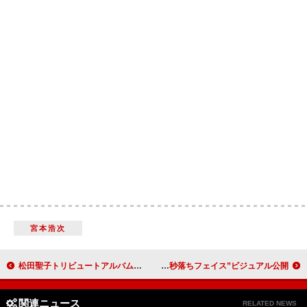
宮本浩次
松田聖子トリビュートアルバム、全国発売＆配信が決定
aoen、無彩色の世界に佇む“秒落ちフェイス”ビジュアル公開
関連ニュース
RELATED NEWS