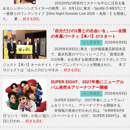
10代20代の同世代リスナーを中心に注目を集
めるシンガーソングライターの映秀。が、8月1日に東京・Spotify O-WESTにて
一夜限りのワンマンライブ【One Night Summer Live 2026 ～色祭～】を開催し
た。 夏 …
続きを読む
「自分だけの1冊との出会いを」――全国
の本屋パーティ【本パ】がスタート
2026年8月9日
Ｊ－ＰＯＰ
2026年8月8日に東京・紀伊國屋書店新宿本店
で、森永乳業のマウントレーニアと「新潮文庫
の100冊」を企画する新潮文庫がコラボしたプロ
ジェクト【本パ】オールナイト・オープニングイベントが開催された。 本プ
ロジェクトは「ほんとのひとやすみ …
続きを読む
SUPER EIGHT、2027年春にニューアル
バム発売＆アリーナツアー開催
2026年8月8日
Ｊ－ＰＯＰ
SUPER EIGHTが、2027年春にニューアルバ
ムをリリースし、アリーナツアーを開催する。
本情報の発表が行われた日は、“令和8年8月8
日”という「888」が並ぶ“超八（スーパーエイト）の日”。SUPER EIGHTは、前
日に行われ …
続きを読む