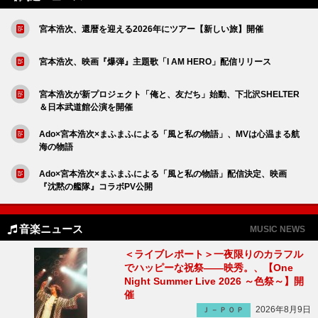
宮本浩次、還暦を迎える2026年にツアー【新しい旅】開催
宮本浩次、映画『爆弾』主題歌「I AM HERO」配信リリース
宮本浩次が新プロジェクト「俺と、友だち」始動、下北沢SHELTER
＆日本武道館公演を開催
Ado×宮本浩次×まふまふによる「風と私の物語」、MVは心温まる航
海の物語
Ado×宮本浩次×まふまふによる「風と私の物語」配信決定、映画
『沈黙の艦隊』コラボPV公開
音楽ニュース
MUSIC NEWS
＜ライブレポート＞一夜限りのカラフル
でハッピーな祝祭――映秀。、【One
Night Summer Live 2026 ～色祭～】開
催
2026年8月9日
Ｊ－ＰＯＰ