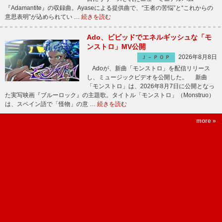
『Adamantite』の収録曲。Ayaseによる提供曲で、“王者の苦悩”と“これからの
意思表明”が込められてい …
続きを読む
Ado、ビビッドでエネルギッシュな「モ
ンストロ」MV公開
2026年8月8日
Ｊ－ＰＯＰ
Adoが、新曲「モンストロ」を配信リリース
し、ミュージックビデオを公開した。 新曲
「モンストロ」は、2026年8月7日に公開となっ
た実写映画『ブルーロック』の主題歌。タイトル「モンストロ」（Monstruo）
は、スペイン語で「怪物」の意 …
続きを読む
more »