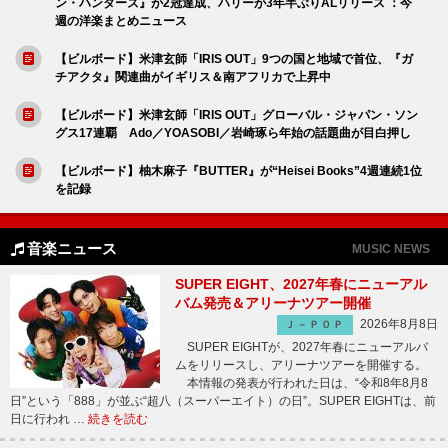
ン・ハンターズ』が2冠達成、ハリーが3年半ぶりALリリース ：今
週の洋楽まとめニュース
【ビルボード】米津玄師「IRIS OUT」9つの国と地域で首位、『ガ
チアクタ』関連曲がイギリス＆南アフリカで上昇中
【ビルボード】米津玄師「IRIS OUT」グローバル・ジャパン・ソン
グス17連覇 Ado／YOASOBI／岩崎琢ら年始の話題曲が目白押し
【ビルボード】柚木麻子『BUTTER』が“Heisei Books”4週連続1位
を記録
音楽ニュース
MUSIC NEWS
SUPER EIGHT、2027年春にニューアル
バム発売＆アリーナツアー開催
2026年8月8日
Ｊ－ＰＯＰ
SUPER EIGHTが、2027年春にニューアルバ
ムをリリースし、アリーナツアーを開催する。
本情報の発表が行われた日は、“令和8年8月8
日”という「888」が並ぶ“超八（スーパーエイト）の日”。SUPER EIGHTは、前
日に行われ …
続きを読む