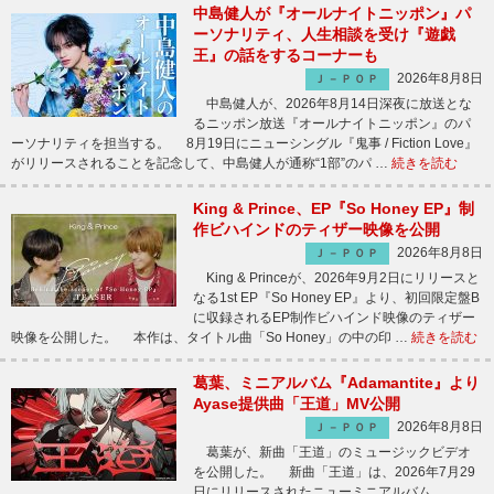
中島健人が『オールナイトニッポン』パ
ーソナリティ、人生相談を受け『遊戯
王』の話をするコーナーも
2026年8月8日
Ｊ－ＰＯＰ
中島健人が、2026年8月14日深夜に放送とな
るニッポン放送『オールナイトニッポン』のパ
ーソナリティを担当する。 8月19日にニューシングル『鬼事 / Fiction Love』
がリリースされることを記念して、中島健人が通称“1部”のパ …
続きを読む
King & Prince、EP『So Honey EP』制
作ビハインドのティザー映像を公開
2026年8月8日
Ｊ－ＰＯＰ
King & Princeが、2026年9月2日にリリースと
なる1st EP『So Honey EP』より、初回限定盤B
に収録されるEP制作ビハインド映像のティザー
映像を公開した。 本作は、タイトル曲「So Honey」の中の印 …
続きを読む
葛葉、ミニアルバム『Adamantite』より
Ayase提供曲「王道」MV公開
2026年8月8日
Ｊ－ＰＯＰ
葛葉が、新曲「王道」のミュージックビデオ
を公開した。 新曲「王道」は、2026年7月29
日にリリースされたニューミニアルバム