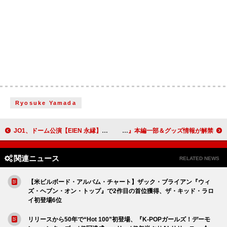
Ryosuke Yamada
JO1、ドーム公演【EIEN 永縁】詳細＆キービジュアルを公開
山中柔太朗（M!LK）×高松アロハ（超特急）W主演映画『純愛上等！』本編一部＆グッズ情報が解禁
関連ニュース
RELATED NEWS
【米ビルボード・アルバム・チャート】ザック・ブライアン『ウィ
ズ・ヘブン・オン・トップ』で2作目の首位獲得、ザ・キッド・ラロ
イ初登場6位
リリースから50年で“Hot 100”初登場、『K-POPガールズ！デーモ