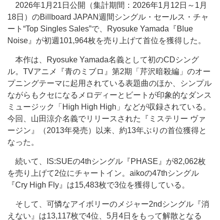
2026年1月21日公開（集計期間：2026年1月12日～1月
18日）のBillboard JAPAN週間シングル・セールス・チャ
ート“Top Singles Sales”で、Ryosuke Yamada『Blue
Noise』が初週101,964枚を売り上げて首位を獲得した。
本作は、Ryosuke Yamada名義として初のCDシング
ル。TVアニメ『青のミブロ』第2期「芹沢暗殺編」のオー
プニングテーマに起用されている表題曲のほか、シンプル
ながらもクセになるメロディーとビートが印象的なダンス
ミュージック「High High High」などが収録されている。
今回、山田涼介名義でリリースされた『ミステリー ヴァ
ージン』（2013年発売）以来、約13年ぶりの首位獲得と
なった。
続いて、IS:SUEの4thシングル『PHASE』が82,062枚
を売り上げて2位にチャートイン。aikoの47thシングル
『Cry High Fly』は15,483枚で3位を獲得している。
そして、可憐なアイボリーのメジャー2ndシングル『消
えない』は13,117枚で4位、5月4日をもって解散となる