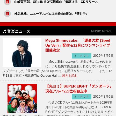
山崎育三郎、GRe4N BOYZ提供曲「春駆ける」CDリリース
椎名林檎、ニューアルバムは自作曲封印の『禁じ手』
音楽ニュース
MUSIC NEWS
Mega Shinnosuke、「運命の君 (Sped
Up Ver.)」配信＆12月にワンマンライブ
開催決定
2026年8月6日
Ｊ－ＰＯＰ
Mega Shinnosukeが、原曲の魅力はそのまま
に、より軽快で疾走感あふれるサウンドへとア
ップデートした「運命の君 (Sped Up Ver.)」を配信リリースした。 また、12
月18日に東京・恵比寿The Garden Hall …
続きを読む
【先ヨミ】SUPER EIGHT『ダンダーラ』
現在アルバム1位を独走中
2026年8月6日
Ｊ－ＰＯＰ
今週のCDアルバム売上レポートから2026年8
月3日～8月5日の集計が明らかとなり、SUPER
EIGHT『ダンダーラ』が111,111枚を売り上げて