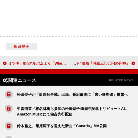
松田聖子
ミツキ、8thアルバムより「Where's My Phone?」MV公開
西畑大吾（なにわ男子）×福本莉子がW主演、“死神のアルバイト”映画『時給三〇〇円の死神』
関連ニュース
RELATED NEWS
松田聖子が『紅白歌合戦』出場、番組最後に「青い珊瑚礁」披露へ
中森明菜／椎名林檎ら参加の松田聖子45周年記念トリビュートAL、
Amazon Musicにて独占先行配信
鈴木雅之、篠原涼子を迎えた新曲「Canaria」MV公開