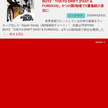
BOYZ「TOKYO DRIFT (FAST &
FURIOUS)」5つの国/地域で3週連続の首
位に
2026年8月6日
Ｊ－ＰＯＰ
世界各国でヒットしている日本の楽曲をラン
キング化した “Japan Songs（国/地域別チャート）”。当週はTERIYAKI
BOYZ「TOKYO DRIFT (FAST & FURIOUS)」が5つの国/地域で首位を獲得した
（ …
続きを読む
more »