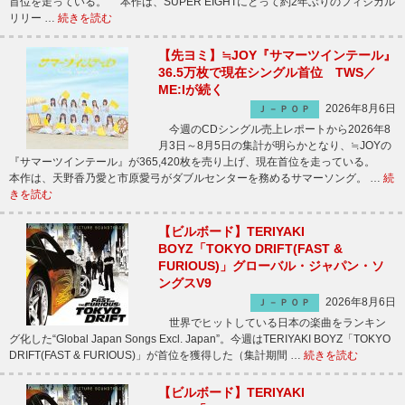
首位を走っている。 本作は、SUPER EIGHTにとって約2年ぶりのフィジカル
リリー …
続きを読む
【先ヨミ】≒JOY『サマーツインテール』
36.5万枚で現在シングル首位 TWS／
ME:Iが続く
2026年8月6日
Ｊ－ＰＯＰ
今週のCDシングル売上レポートから2026年8
月3日～8月5日の集計が明らかとなり、≒JOYの
『サマーツインテール』が365,420枚を売り上げ、現在首位を走っている。
本作は、天野香乃愛と市原愛弓がダブルセンターを務めるサマーソング。 …
続
きを読む
【ビルボード】TERIYAKI
BOYZ「TOKYO DRIFT(FAST &
FURIOUS)」グローバル・ジャパン・ソ
ングスV9
2026年8月6日
Ｊ－ＰＯＰ
世界でヒットしている日本の楽曲をランキン
グ化した“Global Japan Songs Excl. Japan”。今週はTERIYAKI BOYZ「TOKYO
DRIFT(FAST & FURIOUS)」が首位を獲得した（集計期間 …
続きを読む
【ビルボード】TERIYAKI