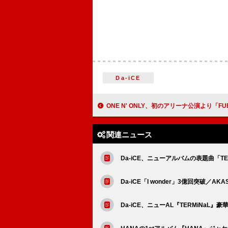
Da-iCE
ONE N' ONLY、初のアリーナ公演より「FUEGO」ラ
関連ニュース
Da-iCE、ニューアルバムの表題曲「T
Da-iCE「I wonder」3億回突破／A
Da-iCE、ニューAL『TERMiNaL』豪