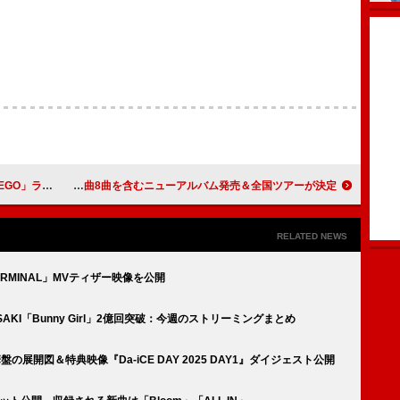
イブ映像を公開
GLIM SPANKY、新曲8曲を含むニューアルバム発売＆全国ツアーが決定
RELATED NEWS
ERMINAL」MVティザー映像を公開
KASAKI「Bunny Girl」2億回突破：今週のストリーミングまとめ
華盤の展開図＆特典映像『Da-iCE DAY 2025 DAY1』ダイジェスト公開