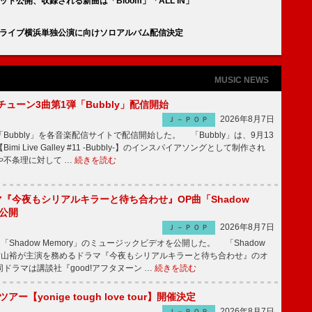
ット公開、収録される新曲は「Bloom」「ALL IN」
ボードライブ横浜単独公演に向けソロアルバム配信決定
MUSIC NEWS
ーチューン3曲第1弾「Bubbly」配信開始
2026年8月7日
Ｊ－ＰＯＰ
Bubbly」を各音楽配信サイトで配信開始した。 「Bubbly」は、9月13
mi Live Galley #11 -Bubbly-】のインスパイアソングとして制作され
や不条理に対して …
続きを読む
ラマ『今夜もシリアルキラーと待ち合わせ』OP曲「Shadow
V公開
2026年8月7日
Ｊ－ＰＯＰ
「Shadow Memory」のミュージックビデオを公開した。 「Shadow
、横山裕が主演を務めるドラマ『今夜もシリアルキラーと待ち合わせ』のオ
ドラマは講談社『good!アフタヌーン …
続きを読む
ツアー【yonige tough love tour】開催決定
2026年8月7日
Ｊ－ＰＯＰ