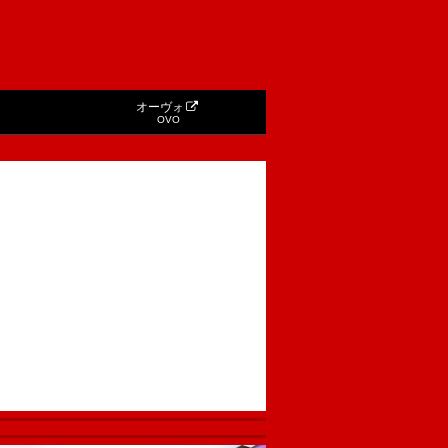
オーヴォ
OVO