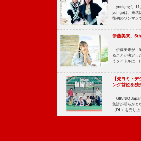
yonigeが、11
yonigeは、東名
後初のワンマン
伊藤美来、5t
伊藤美来が、5t
ることが決定した
うタイトルは、レ
【先ヨミ・デジタル
ング首位を独
GfK/NIQ J
集計が明らかとなり、T
（DL）を売り上