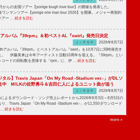
月からの全国ツアー【yonige tough love tour】の開催を発表した。
阪ワンマンツアー【yonige one man tour 2026】を開幕。メジャー再契約
ツアー …
続きを読む
hアルバム『39rpm』＆初ベストAL『swirl』発売日決定
2026年8月7日
Ｊ－ＰＯＰ
hアルバム『39rpm』とベストアルバム『swirl』を10月7日に同時発売す
。 伊藤美来は今年アーティスト活動10周年を迎える。『39rpm』とい
コードの回転数を意味する「rpm」に、伊 …
続きを読む
】Travis Japan「On My Road -Stadium ver.-」がDLソ
走中 M!LKの佐野勇斗＆吉田仁人によるユニット曲が追う
2026年8月7日
Ｊ－ＰＯＰ
apanによるダウンロード・ソング売上レポートから2026年8月3日～8月5日の
ravis Japan「On My Road -Stadium ver.-」が11,550ダウンロード
 …
続きを読む
more »