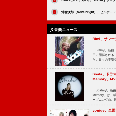
HANAの1stアルバム『HANA』ジャケ
沖聡次郎（Novelbright）、ビル
音楽ニュース
Bimi、サマ
Bimiが、新曲「
日に開催される【Bi
た。日々の不安
Soala、ド
Memory」M
Soalaが、新曲
Memory」は
ープニング曲。同
yonige、全国