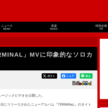
ニュース
音楽
特別企画
NEWS
MUSIC
PR
ERMINAL」MVに印象的なソロカ
ポスト
シェア
送る
のミュージックビデオを公開した。
14日にリリースされたニューアルバム『TERMiNaL』のタイト