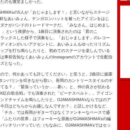
いたのも微笑ましかった。
SHIMA’sの5人が「おじゃまします！」と言いながらステージ
鮮なあいみょん、テンガロンハットを被ったアイゴンをはじ
ンダナがバンドのトレードマークだ。「みなさん、はじめまし
です！」という挨拶から、1曲目に演奏されたのは「君のこゝ
リラックスした様子で演奏をし、「おじゃまします」のレコー
ーディオンがいいアクセントに。あいみょんもゆったりリズム
ラップを打ち鳴らしたりと、初めてのステージを楽しんでいる
事前告知なくあいみょんのInstagramのアカウントで生配信
イズとなった。
ので、何かあっても許してください」と笑うと、2曲目に披露
みょんがタンバリンを叩きながら歌い、長岡のカントリースタイルのギ
してる？」「緊張っていうか……暑い」と、仲の良さが伝わる
HK紅白歌合戦』でも演奏された「ビーナスベルト」。アイゴン
ドチャイムを鳴らしたりと、OJAMASHIMA’sならではのア
「今日はどちらからお越しなんですか？」と話しかけるなど、
、「チカ」では長岡がギターではなくファンキーなベースで盛
ふたりの世界」はフォーキーな原曲がOJAMASHIMA’sの編
ッチリハマっていた（ちなみに、OJAMASHIMA’sではセッ