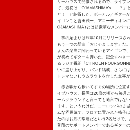
リーハウスで開催されるので、ライブ
て、最初は「OJAMASHIMA’s…
ど！」と納得した。ボーカル／ギター
イゴンこと會田茂一、アコーディオン
OJAMASHIMA’sとは超豪華なメン
事の始まりは昨年10月にリリースさ
もう一つの新曲「おじゃまします」だ
ょんの楽曲に関わっているアイゴンで
が初めてギターを弾いた、記念すべき一
るラジオ番組『CITROEN FOURG
いに盛り上がり、バンド結成、さらには初
トレマないしウムラウトを付した文字
赤坂駅から歩いてすぐの場所に位置する
イブハウス。長岡は20歳の頃から毎月
ームグラウンドと言っても過言ではな
ます」というわけだ。ヨーロッパの古
ムな雰囲気で、フロアに置かれた椅子は
たのはお店の常連だという2名だけで、
普段のサポートメンバーであるギターのq