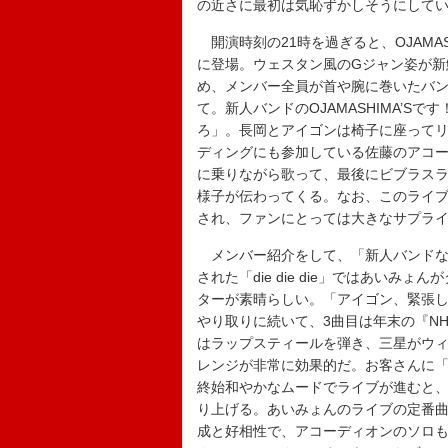
の近さに最初は気恥ずかしそうにして
開演時刻の21時を過ぎると、OJAMA
に登場。ウェスタン風のGジャン姿が新
め、メンバー全員が首や腕に巻いたバ
て。新人バンドのOJAMASHIMA’S
ろ」。長岡とアイゴンは椅子に座って
ディングにも参加している佐藤のアコ
に乗りながら歌って、最後にビブラス
様子が伝わってくる。なお、このライブは
され、ファンにとっては大きなサプラ
メンバー紹介をして、「新人バンドな
された「die die die」ではあい
ターが素晴らしい。「アイゴン、緊張
やり取りに続いて、3曲目は年末の『N
はラップスティールを弾き、三星がウィン
レンジが非常に効果的だ。お客さんに
終始和やかなムードでライブが進むと
り上げる。あいみょんのライブの定番曲「
成と好相性で、アコーディオンのソロもバ