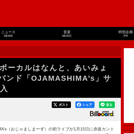
ニュース
音楽
特別企画
NEWS
MUSIC
PR
ボーカルはなんと、あいみょ
ンド「OJAMASHIMA’s」サ
入
ポスト
シェア
送る
IMA’s（おじゃましまーず）の初ライブが1月15日に赤坂カント