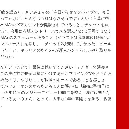
。
成の経緯を語ると、あいみょんの「今日が初めてのライブで、今日
思ってたけど、そんなつもりはなさそうです」という言葉に拍
SHIMA’sのXアカウントが開設されていること、チケットを買
こと、会場に赤坂カントリーハウスを選んだのは長岡ではなく
HIMA’sのステッカーがあること（イラストは我喜屋位瑳務によ
ンスの一人）を話し、「チケット2枚売れてよかった。ビール
った」と、キャリアのある5人が新人バンドらしいやり取りを
のだった。
？ということで、最後に聴いてください！」と言って演奏さ
この曲の前に長岡は壁にかけてあったフライングVをおもむろ
始めたのは、やはりここが長岡のホームであることを感じさ
クでパフォーマンスするあいみょんに導かれ、場内は手拍子に
。今年11月のメジャーデビュー10周年を控え、夏には初とな
ているあいみょんにとって、大事な1年の幕開けを飾る、親密
た。