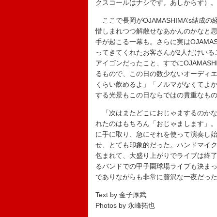
クスコールはナシです。あしからず）
ここで長岡がOJAMASHIMA’s結
惜しまれつつ解散せなあかんのかなと
手が起こる一幕も。さらに実はOJAMA
ってきてくれたお客さんが2人だけいる
アイゴンだったこと、すでにOJAMAS
るもので、この日の数少ないオーディエ
くらい飲めるよ」「ノルマがなくてよか
する光景もこの日ならではの貴重なも
「次はまたどこにおじゃまするのかな
れたのはもちろん「おじゃまします」。
に手に取り、急にそれを使って演奏し
せ、とても印象的だった。ハンドマイ
包まれて、大盛り上がりでライブは終了
るバンドでの甲子園球場ライブも決まっ
でありながらも非常に贅沢な一夜だっ
Text by 金子厚武
Photos by 永峰拓也