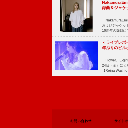
Nakamura
録曲＆ジャケ
NakamuraE
およびジャケッ
10周年の節目
＜ライブレポ
年ぶりのビル
Flower、E
24日（金）に
【Reina Washio 