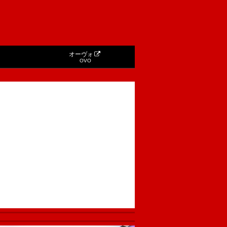
オーヴォ
OVO