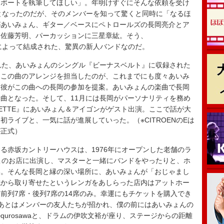
レポートを執筆してほしい」。年明けすぐにそんな依頼を受け
…？」となったのだが、そのメンバーを知って驚くと同時に「なるほ
があいみょん、ギター／ベースにペトロールズの長岡亮介とア
に佐藤芳明、パーカッションに三星章紘。そう、
バーによって結成された、驚異の新人バンドなのだ。
れた、あいみょんのシングル『ビーナスベルト』に収録された
。この曲のアレンジを担当したのが、これまでにも度々あいみ
、彼がこの曲への長岡の参加を提案。あいみょんの楽曲で長岡
曲となった。そして、11月には長岡がパーソナリティを務め
ONNETTE』にあいみょん＆アイゴンがゲスト出演。ここで話が大
ライブと、一気に話が進展していった。（※CITROENのEは
が正式）
赤坂カントリーハウスは、1976年にオープンした老舗のラ
このお店に出演し、マスターと一緒にバンドをやったりと、ホ
い。そんな長岡と縁の深い場所に、あいみょんが「おじゃまし
城から取り寄せたというレンガをあしらった店内はアットホー
前列7席・後列7席の14席のみ。幸運にもチケットを購入でき
あとはメンバーの友人たちが招かれ、僕の前にはあいみょんの
urosawaと、ドラムの伊吹文裕が座り、ステージからの距離