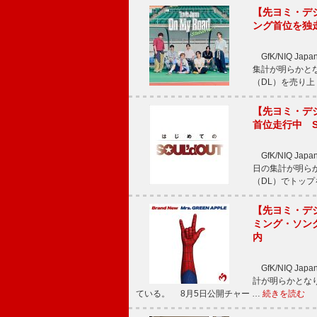
【先ヨミ・デジタル
ング首位を独
GfK/NIQ J
集計が明らかとなり、T
（DL）を売り上
【先ヨミ・デジタ
首位走行中 S
GfK/NIQ J
日の集計が明らかと
（DL）でトップ
【先ヨミ・デジタ
ミング・ソング
内
GfK/NIQ J
計が明らかとなり、M
ている。 8月5日公開チャー …
続きを読む