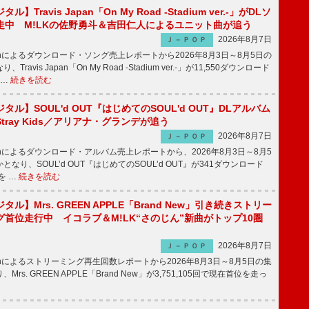
】Travis Japan「On My Road -Stadium ver.-」がDLソ
走中 M!LKの佐野勇斗＆吉田仁人によるユニット曲が追う
2026年8月7日
Ｊ－ＰＯＰ
apanによるダウンロード・ソング売上レポートから2026年8月3日～8月5日の
ravis Japan「On My Road -Stadium ver.-」が11,550ダウンロード
 …
続きを読む
ル】SOUL'd OUT『はじめてのSOUL'd OUT』DLアルバム
tray Kids／アリアナ・グランデが追う
2026年8月7日
Ｊ－ＰＯＰ
apanによるダウンロード・アルバム売上レポートから、2026年8月3日～8月5
なり、SOUL’d OUT『はじめてのSOUL’d OUT』が341ダウンロード
を …
続きを読む
ル】Mrs. GREEN APPLE「Brand New」引き続きストリー
首位走行中 イコラブ＆M!LK“さのじん”新曲がトップ10圏
2026年8月7日
Ｊ－ＰＯＰ
apanによるストリーミング再生回数レポートから2026年8月3日～8月5日の集
rs. GREEN APPLE「Brand New」が3,751,105回で現在首位を走っ