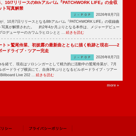
Emi、10/7リリースの8thアルバム『PATCHWORK LIFE』の全収
ット写真解禁
2026年8月7日
Ｊ－ＰＯＰ
miが、10月7日リリースとなる8thアルバム『PATCHWORK LIFE』の収録曲
ト写真が解禁された。 約2年4か月ぶりとなる本作は、メジャーデビュー
にプロデューサーのカワムラヒロシとと …
続きを読む
ート＞鷲尾伶菜、初披露の最新曲とともに描く軌跡と現在――2
ボードライブ・ツアー完走
2026年8月7日
Ｊ－ＰＯＰ
-girlsを経て、現在はソロシンガーとして精力的に活動中の鷲尾伶菜が、7月
ビルボードライブ横浜にて、自身2年ぶりとなるビルボードライブ・ツアー
Billboard Live 202 …
続きを読む
more »