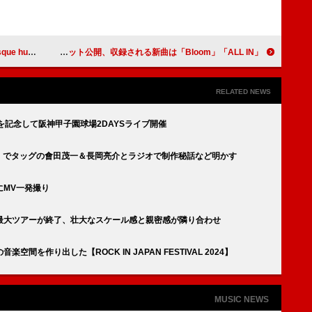
フィッツ」公開
HANAの1stアルバム『HANA』ジャケット公開、収録される新曲は「Bloom」「ALL IN」
RELATED NEWS
を記念して阪神甲子園球場2DAYSライブ開催
す」でタッグの會田茂一＆長岡亮介とラジオで制作秘話など明かす
にMV一発撮り
最大ツアーが終了、壮大なスケール感と親密感が隣り合わせ
を作り出した【ROCK IN JAPAN FESTIVAL 2024】
MUSIC NEWS