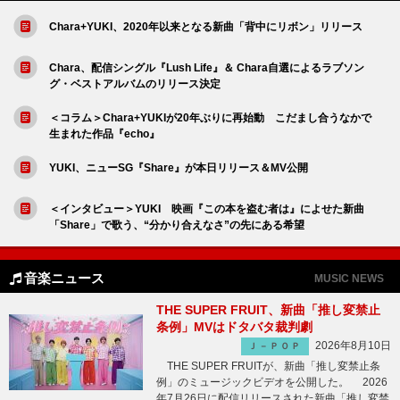
Chara+YUKI、2020年以来となる新曲「背中にリボン」リリース
Chara、配信シングル『Lush Life』＆ Chara自選によるラブソン
グ・ベストアルバムのリリース決定
＜コラム＞Chara+YUKIが20年ぶりに再始動 こだまし合うなかで
生まれた作品『echo』
YUKI、ニューSG『Share』が本日リリース＆MV公開
＜インタビュー＞YUKI 映画『この本を盗む者は』によせた新曲
「Share」で歌う、“分かり合えなさ”の先にある希望
音楽ニュース
MUSIC NEWS
THE SUPER FRUIT、新曲「推し変禁止
条例」MVはドタバタ裁判劇
2026年8月10日
Ｊ－ＰＯＰ
THE SUPER FRUITが、新曲「推し変禁止条
例」のミュージックビデオを公開した。 2026
年7月26日に配信リリースされた新曲「推し変禁