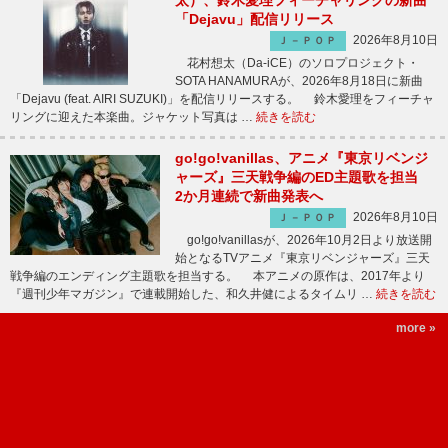
太）、鈴木愛理フィーチャリングの新曲
「Dejavu」配信リリース
2026年8月10日
Ｊ－ＰＯＰ
花村想太（Da-iCE）のソロプロジェクト・
SOTA HANAMURAが、2026年8月18日に新曲
「Dejavu (feat. AIRI SUZUKI)」を配信リリースする。 鈴木愛理をフィーチャ
リングに迎えた本楽曲。ジャケット写真は …
続きを読む
go!go!vanillas、アニメ『東京リベンジ
ャーズ』三天戦争編のED主題歌を担当
2か月連続で新曲発表へ
2026年8月10日
Ｊ－ＰＯＰ
go!go!vanillasが、2026年10月2日より放送開
始となるTVアニメ『東京リベンジャーズ』三天
戦争編のエンディング主題歌を担当する。 本アニメの原作は、2017年より
『週刊少年マガジン』で連載開始した、和久井健によるタイムリ …
続きを読む
more »