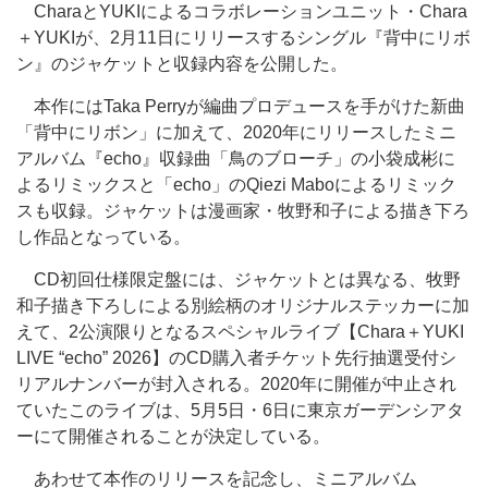
CharaとYUKIによるコラボレーションユニット・Chara
＋YUKIが、2月11日にリリースするシングル『背中にリボ
ン』のジャケットと収録内容を公開した。
本作にはTaka Perryが編曲プロデュースを手がけた新曲
「背中にリボン」に加えて、2020年にリリースしたミニ
アルバム『echo』収録曲「鳥のブローチ」の小袋成彬に
よるリミックスと「echo」のQiezi Maboによるリミック
スも収録。ジャケットは漫画家・牧野和子による描き下ろ
し作品となっている。
CD初回仕様限定盤には、ジャケットとは異なる、牧野
和子描き下ろしによる別絵柄のオリジナルステッカーに加
えて、2公演限りとなるスペシャルライブ【Chara＋YUKI
LIVE “echo” 2026】のCD購入者チケット先行抽選受付シ
リアルナンバーが封入される。2020年に開催が中止され
ていたこのライブは、5月5日・6日に東京ガーデンシアタ
ーにて開催されることが決定している。
あわせて本作のリリースを記念し、ミニアルバム