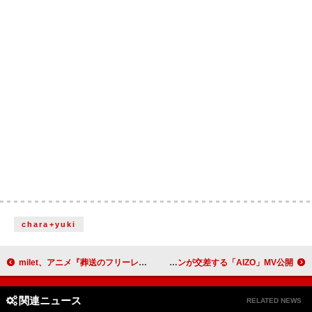
chara+yuki
milet、アニメ『葬送のフリーレン』第2期EDテーマ「The Story of Us」MVはチェコで撮影
King Gnu、演奏シーン×衝撃的なCGシーンが交差する「AIZO」MV公開
関連ニュース
RELATED NEWS