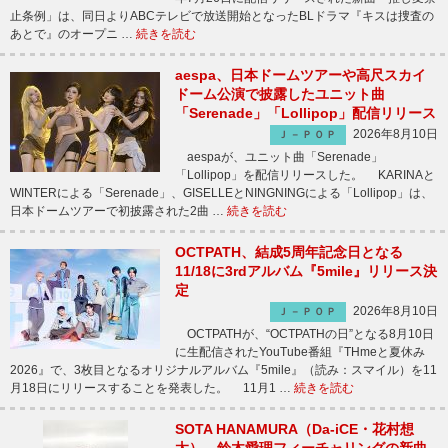
止条例」は、同日よりABCテレビで放送開始となったBLドラマ『キスは捜査の
あとで』のオープニ …
続きを読む
aespa、日本ドームツアーや高尺スカイ
ドーム公演で披露したユニット曲
「Serenade」「Lollipop」配信リリース
2026年8月10日
Ｊ－ＰＯＰ
aespaが、ユニット曲「Serenade」
「Lollipop」を配信リリースした。 KARINAと
WINTERによる「Serenade」、GISELLEとNINGNINGによる「Lollipop」は、
日本ドームツアーで初披露された2曲 …
続きを読む
OCTPATH、結成5周年記念日となる
11/18に3rdアルバム『5mile』リリース決
定
2026年8月10日
Ｊ－ＰＯＰ
OCTPATHが、“OCTPATHの日”となる8月10日
に生配信されたYouTube番組『THmeと夏休み
2026』で、3枚目となるオリジナルアルバム『5mile』（読み：スマイル）を11
月18日にリリースすることを発表した。 11月1 …
続きを読む
SOTA HANAMURA（Da-iCE・花村想