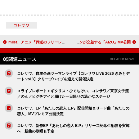
コレサワ
milet、アニメ『葬送のフリーレン』第2期EDテーマ「The Story of Us」MVはチェコで撮影
King Gnu、演奏シーン×衝撃的なCGシーンが交差する「AIZO」MV公開
関連ニュース
RELATED NEWS
コレサワ、自主企画ツーマンライブ【コレサワ LIVE 2026 きみとデ
ート vol.3】クリープハイプを迎えて開催決定
＜ライブレポート＞ギタリストひぐちけい、コレサワ／東京女子流
／のん／ヒグチアイと届けた一日限りの温かなステージ
コレサワ、EP『あたしの恋人 E.P』配信開始＆リード曲「あたしの
恋人」MVプレミア公開決定
コレサワ、新作EP『あたしの恋人 E.P』リリース記念生配信を実施
へ 新曲の歌唱も予定