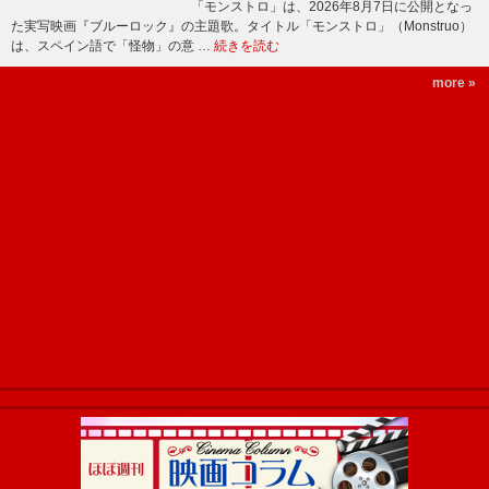
「モンストロ」は、2026年8月7日に公開となっ
た実写映画『ブルーロック』の主題歌。タイトル「モンストロ」（Monstruo）
は、スペイン語で「怪物」の意 …
続きを読む
more »