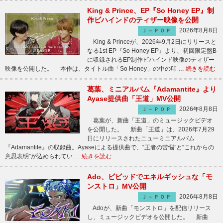
King & Prince、EP『So Honey EP』制
作ビハインドのティザー映像を公開
2026年8月8日
Ｊ－ＰＯＰ
King & Princeが、2026年9月2日にリリースと
なる1st EP『So Honey EP』より、初回限定盤B
に収録されるEP制作ビハインド映像のティザー
映像を公開した。 本作は、タイトル曲「So Honey」の中の印 …
続きを読む
葛葉、ミニアルバム『Adamantite』より
Ayase提供曲「王道」MV公開
2026年8月8日
Ｊ－ＰＯＰ
葛葉が、新曲「王道」のミュージックビデオ
を公開した。 新曲「王道」は、2026年7月29
日にリリースされたニューミニアルバム
『Adamantite』の収録曲。Ayaseによる提供曲で、“王者の苦悩”と“これからの
意思表明”が込められてい …
続きを読む
Ado、ビビッドでエネルギッシュな「モ
ンストロ」MV公開
2026年8月8日
Ｊ－ＰＯＰ
Adoが、新曲「モンストロ」を配信リリース
し、ミュージックビデオを公開した。 新曲