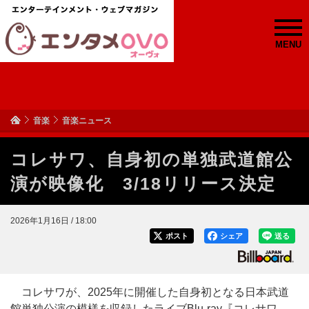
MENU
音楽
音楽ニュース
コレサワ、自身初の単独武道館公
演が映像化 3/18リリース決定
2026年1月16日 / 18:00
ポスト
シェア
送る
コレサワが、2025年に開催した自身初となる日本武道
館単独公演の模様を収録したライブBlu-ray『コレサワ