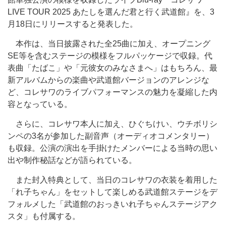
LIVE TOUR 2025 あたしを選んだ君と行く武道館』を、3
月18日にリリースすると発表した。
本作は、当日披露された全25曲に加え、オープニング
SE等を含むステージの模様をフルパッケージで収録。代
表曲「たばこ」や「元彼女のみなさまへ」はもちろん、最
新アルバムからの楽曲や武道館バージョンのアレンジな
ど、コレサワのライブパフォーマンスの魅力を凝縮した内
容となっている。
さらに、コレサワ本人に加え、ひぐちけい、ウチボリシ
ンペの3名が参加した副音声（オーディオコメンタリー）
も収録。公演の演出を手掛けたメンバーによる当時の思い
出や制作秘話などが語られている。
また封入特典として、当日のコレサワの衣装を着用した
「れ子ちゃん」をセットして楽しめる武道館ステージをデ
フォルメした「武道館のおっきいれ子ちゃんステージアク
スタ」も付属する。