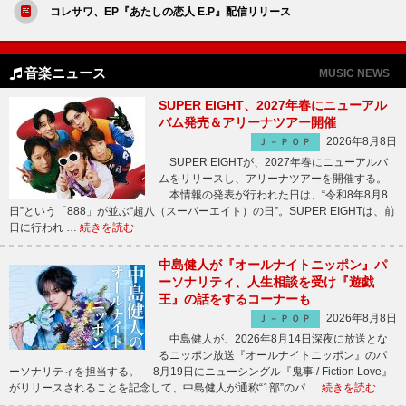
コレサワ、EP『あたしの恋人 E.P』配信リリース
音楽ニュース
MUSIC NEWS
SUPER EIGHT、2027年春にニューアル
バム発売＆アリーナツアー開催
2026年8月8日
Ｊ－ＰＯＰ
SUPER EIGHTが、2027年春にニューアルバ
ムをリリースし、アリーナツアーを開催する。
本情報の発表が行われた日は、“令和8年8月8
日”という「888」が並ぶ“超八（スーパーエイト）の日”。SUPER EIGHTは、前
日に行われ …
続きを読む
中島健人が『オールナイトニッポン』パ
ーソナリティ、人生相談を受け『遊戯
王』の話をするコーナーも
2026年8月8日
Ｊ－ＰＯＰ
中島健人が、2026年8月14日深夜に放送とな
るニッポン放送『オールナイトニッポン』のパ
ーソナリティを担当する。 8月19日にニューシングル『鬼事 / Fiction Love』
がリリースされることを記念して、中島健人が通称“1部”のパ …
続きを読む