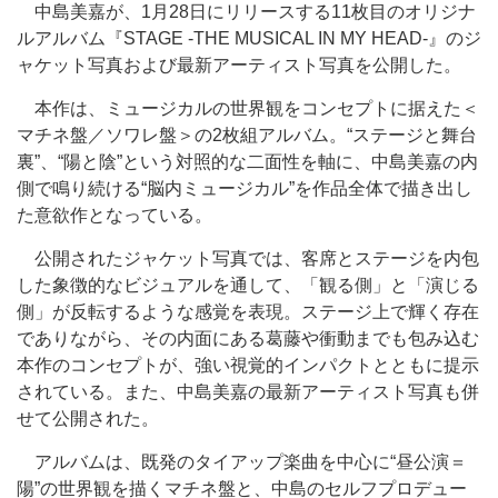
中島美嘉が、1月28日にリリースする11枚目のオリジナ
ルアルバム『STAGE -THE MUSICAL IN MY HEAD-』のジ
ャケット写真および最新アーティスト写真を公開した。
本作は、ミュージカルの世界観をコンセプトに据えた＜
マチネ盤／ソワレ盤＞の2枚組アルバム。“ステージと舞台
裏”、“陽と陰”という対照的な二面性を軸に、中島美嘉の内
側で鳴り続ける“脳内ミュージカル”を作品全体で描き出し
た意欲作となっている。
公開されたジャケット写真では、客席とステージを内包
した象徴的なビジュアルを通して、「観る側」と「演じる
側」が反転するような感覚を表現。ステージ上で輝く存在
でありながら、その内面にある葛藤や衝動までも包み込む
本作のコンセプトが、強い視覚的インパクトとともに提示
されている。また、中島美嘉の最新アーティスト写真も併
せて公開された。
アルバムは、既発のタイアップ楽曲を中心に“昼公演＝
陽”の世界観を描くマチネ盤と、中島のセルフプロデュー