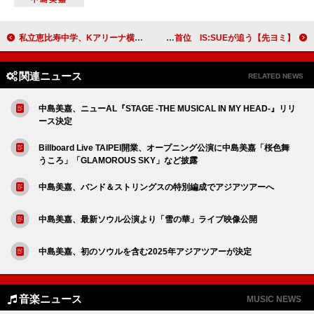
私立恵比寿中学、Kアリーナ横浜公演にて2026年のライブ展開を一挙発表
【先ヨミ】Ryosuke Yamada『Blue Noise』8.8万枚で現在シングル首位 IS:SUEが追う
関連ニュース
RELATED NEWS
中島美嘉、ニューAL『STAGE -THE MUSICAL IN MY HEAD-』リリ
ース決定
Billboard Live TAIPEI開業、オープニング公演に中島美嘉「桜色舞
うころ」「GLAMOROUS SKY」など披露
中島美嘉、バンド＆ストリングスの特別編成でアジアツアーへ
中島美嘉、最新ソウル公演より「雪の華」ライブ映像公開
中島美嘉、初のソウルを含む2025年アジアツアーが決定
音楽ニュース
MUSIC NEWS