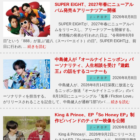
SUPER EIGHT、2027年春にニューアル
バム発売＆アリーナツアー開催
2026年8月8日
Ｊ－ＰＯＰ
SUPER EIGHTが、2027年春にニューアルバ
ムをリリースし、アリーナツアーを開催する。
本情報の発表が行われた日は、“令和8年8月8
日”という「888」が並ぶ“超八（スーパーエイト）の日”。SUPER EIGHTは、前
日に行われ …
続きを読む
中島健人が『オールナイトニッポン』パ
ーソナリティ、人生相談を受け『遊戯
王』の話をするコーナーも
2026年8月8日
Ｊ－ＰＯＰ
中島健人が、2026年8月14日深夜に放送とな
るニッポン放送『オールナイトニッポン』のパ
ーソナリティを担当する。 8月19日にニューシングル『鬼事 / Fiction Love』
がリリースされることを記念して、中島健人が通称“1部”のパ …
続きを読む
King & Prince、EP『So Honey EP』制
作ビハインドのティザー映像を公開
2026年8月8日
Ｊ－ＰＯＰ
King & Princeが、2026年9月2日にリリースと