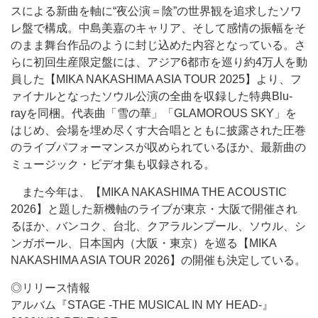
スによる新曲を軸に“夜公演＝陰”の世界観を追求したソワ
レ盤で構成。中島美嘉のキャリア、そして感情の振幅をそ
のまま舞台作品のように封じ込めた内容となっている。さ
らに初回生産限定盤には、アジア6都市を巡り約4万人を動
員した【MIKA NAKASHIMA ASIA TOUR 2025】より、フ
ァイナルとなったソウル公演の全曲を収録した特典Blu-
rayを同梱。代表曲「雪の華」「GLAMOROUS SKY」を
はじめ、会場を埋め尽くす大合唱とともに披露された圧巻
のライブパフォーマンスが収められているほか、最新曲の
ミュージック・ビデオ集も収録される。
また今年は、【MIKA NAKASHIMA THE ACOUSTIC
2026】と題した新機軸のライブが東京・大阪で開催され
るほか、バンコク、台北、クアラルンプール、ソウル、シ
ンガポール、日本国内（大阪・東京）を巡る【MIKA
NAKASHIMA ASIA TOUR 2026】の開催も決定している。
◎リリース情報
アルバム『STAGE -THE MUSICAL IN MY HEAD-』