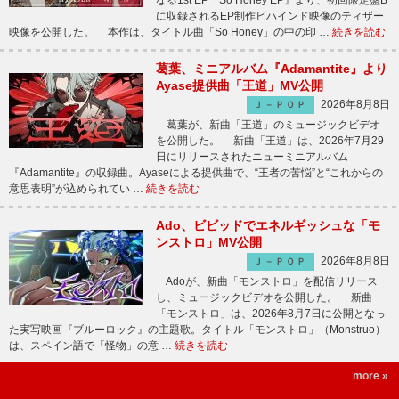
なる1st EP『So Honey EP』より、初回限定盤B
に収録されるEP制作ビハインド映像のティザー
映像を公開した。 本作は、タイトル曲「So Honey」の中の印 …
続きを読む
葛葉、ミニアルバム『Adamantite』より
Ayase提供曲「王道」MV公開
2026年8月8日
Ｊ－ＰＯＰ
葛葉が、新曲「王道」のミュージックビデオ
を公開した。 新曲「王道」は、2026年7月29
日にリリースされたニューミニアルバム
『Adamantite』の収録曲。Ayaseによる提供曲で、“王者の苦悩”と“これからの
意思表明”が込められてい …
続きを読む
Ado、ビビッドでエネルギッシュな「モ
ンストロ」MV公開
2026年8月8日
Ｊ－ＰＯＰ
Adoが、新曲「モンストロ」を配信リリース
し、ミュージックビデオを公開した。 新曲
「モンストロ」は、2026年8月7日に公開となっ
た実写映画『ブルーロック』の主題歌。タイトル「モンストロ」（Monstruo）
は、スペイン語で「怪物」の意 …
続きを読む
more »