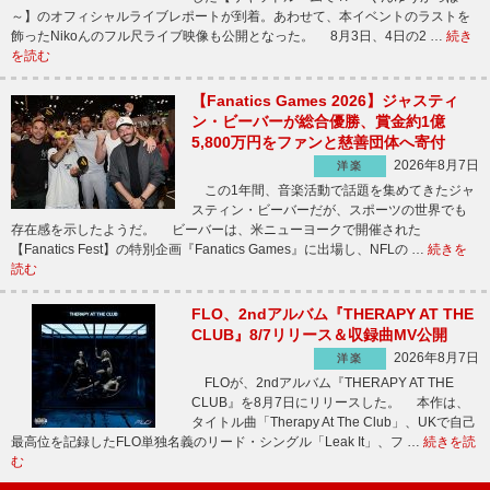
～】のオフィシャルライブレポートが到着。あわせて、本イベントのラストを
飾ったNikoんのフル尺ライブ映像も公開となった。 8月3日、4日の2 …
続き
を読む
【Fanatics Games 2026】ジャスティ
ン・ビーバーが総合優勝、賞金約1億
5,800万円をファンと慈善団体へ寄付
2026年8月7日
洋楽
この1年間、音楽活動で話題を集めてきたジャ
スティン・ビーバーだが、スポーツの世界でも
存在感を示したようだ。 ビーバーは、米ニューヨークで開催された
【Fanatics Fest】の特別企画『Fanatics Games』に出場し、NFLの …
続きを
読む
FLO、2ndアルバム『THERAPY AT THE
CLUB』8/7リリース＆収録曲MV公開
2026年8月7日
洋楽
FLOが、2ndアルバム『THERAPY AT THE
CLUB』を8月7日にリリースした。 本作は、
タイトル曲「Therapy At The Club」、UKで自己
最高位を記録したFLO単独名義のリード・シングル「Leak It」、フ …
続きを読
む