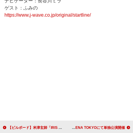
ナビゲーター：長谷川ミラ
ゲスト：ふみの
https://www.j-wave.co.jp/original/startline/
【ビルボード】米津玄師「IRIS OUT」9つの国と地域で首位、『ガチアクタ』関連曲がイギリス＆南アフリカで上昇中
syudou、2026年7月TOYOTA ARENA TOKYOにて単独公演開催