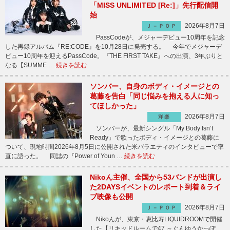
「MISS UNLIMITED [Re:]」先行配信開
始
2026年8月7日
Ｊ－ＰＯＰ
PassCodeが、メジャーデビュー10周年を記念
した再録アルバム『RE:CODE』を10月28日に発売する。 今年でメジャーデ
ビュー10周年を迎えるPassCode。『THE FIRST TAKE』への出演、3年ぶりと
なる【SUMME …
続きを読む
ソンバー、自身のボディ・イメージとの
葛藤を告白「同じ悩みを抱える人に知っ
てほしかった」
2026年8月7日
洋楽
ソンバーが、最新シングル「My Body Isn’t
Ready」で歌ったボディ・イメージとの葛藤に
ついて、現地時間2026年8月5日に公開された米バラエティのインタビューで率
直に語った。 同誌の『Power of Youn …
続きを読む
Nikoん主催、全国から53バンドが出演し
た2DAYSイベントのレポート到着＆ライ
ブ映像も公開
2026年8月7日
Ｊ－ＰＯＰ
Nikoんが、東京・恵比寿LIQUIDROOMで開催
した【リキッドルームで47 ～ぐんゆうかっぽ