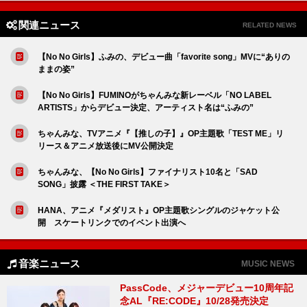
関連ニュース
RELATED NEWS
【No No Girls】ふみの、デビュー曲「favorite song」MVに“ありの
ままの姿”
【No No Girls】FUMINOがちゃんみな新レーベル「NO LABEL
ARTISTS」からデビュー決定、アーティスト名は“ふみの”
ちゃんみな、TVアニメ『【推しの子】』OP主題歌「TEST ME」リ
リース＆アニメ放送後にMV公開決定
ちゃんみな、【No No Girls】ファイナリスト10名と「SAD
SONG」披露 ＜THE FIRST TAKE＞
HANA、アニメ『メダリスト』OP主題歌シングルのジャケット公
開 スケートリンクでのイベント出演へ
音楽ニュース
MUSIC NEWS
PassCode、メジャーデビュー10周年記
念AL『RE:CODE』10/28発売決定