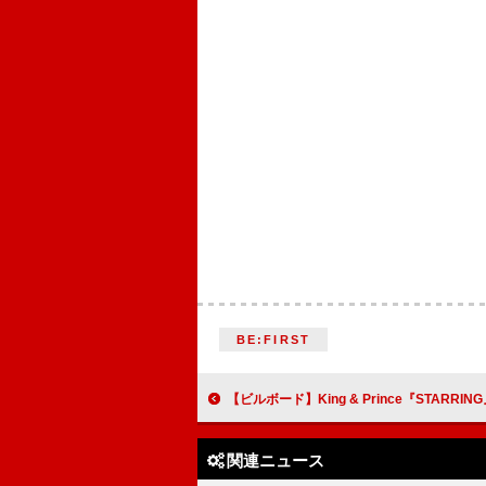
BE:FIRST
【ビルボード】King & Prince『STARRING』が3週連続で総
関連ニュース