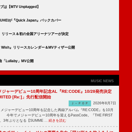
【MTV Unplugged】
YUHEIが『Quick Japan』バックカバー
uet』リリース＆初の全国アリーナツアーが決定
ar Wish』リリースカレンダー＆MVティザー公開
Lullaby」MV公開
MUSIC NEWS
、メジャーデビュー10周年記念AL『RE:CODE』10/28発売決定
IMITED [Re:]」先行配信開始
2026年8月7日
Ｊ－ＰＯＰ
が、メジャーデビュー10周年を記念した再録アルバム『RE:CODE』を10月
 今年でメジャーデビュー10周年を迎えるPassCode。『THE FIRST
演、3年ぶりとなる【SUMME …
続きを読む