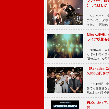
ソンバー、自
知ってほしか
ソンバーが、最新シ
について、現地時
った。 同誌の『Po
Nikoん主催
ライブ映像も
Nikoんが、東
っぽ～】のオフ
Nikoんのフル
【Fanatic
5,800万円
この1年間、音
界でも存在感を示
Fest】の特別企画
FLO、2ndア
開