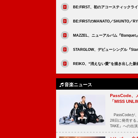
BE:FIRST、初のアコースティックライブは
BE:FIRSTのMANATO／SHUNTO／R
MAZZEL、ニューアルバム『Banq
STARGLOW、デビューシングル『St
REIKO、“消えない愛”を描き出した新曲「
音楽ニュース
PassCode
「MISS UNL
PassCode
28日に発売する。
TAKE』への出