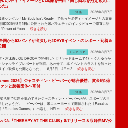
身のボディ・イメージとの葛藤を告白「同じ悩みを抱える人に
った」
2026年8月7日
洋楽
ングル「My Body Isn’t Ready」で歌ったボディ・イメージとの葛藤
間2026年8月5日に公開された米バラエティのインタビューで率直に語
wer of Youn …
続きを読む
、全国から53バンドが出演した2DAYSイベントのレポート到着＆
公開
2026年8月7日
Ｊ－ＰＯＰ
京・恵比寿LIQUIDROOMで開催した【リキッドルームで47 ～ぐんゆうか
ィシャルライブレポートが到着。あわせて、本イベントのラストを飾った
尺ライブ映像も公開となった。 8月3日、4日の2 …
続きを読む
s Games 2026】ジャスティン・ビーバーが総合優勝、賞金約1億
をファンと慈善団体へ寄付
2026年8月7日
洋楽
楽活動で話題を集めてきたジャスティン・ビーバーだが、スポーツの世
したようだ。 ビーバーは、米ニューヨークで開催された【Fanatics
『Fanatics Games』に出場し、NFLの …
続きを読む
ルバム『THERAPY AT THE CLUB』8/7リリース＆収録曲MV公