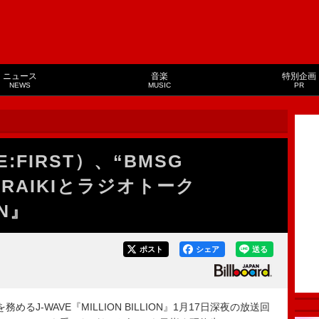
ニュース
音楽
特別企画
NEWS
MUSIC
PR
E:FIRST）、“BMSG
N＆RAIKIとラジオトーク
ON』
ポスト
シェア
送る
るJ-WAVE『MILLION BILLION』1月17日深夜の放送回