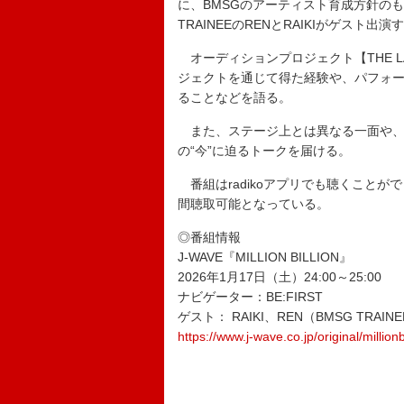
に、BMSGのアーティスト育成方針の
TRAINEEのRENとRAIKIがゲスト出演
オーディションプロジェクト【THE LAS
ジェクトを通じて得た経験や、パフォ
ることなどを語る。
また、ステージ上とは異なる一面や、そ
の“今”に迫るトークを届ける。
番組はradikoアプリでも聴くことがで
間聴取可能となっている。
◎番組情報
J-WAVE『MILLION BILLION』
2026年1月17日（土）24:00～25:00
ナビゲーター：BE:FIRST
ゲスト： RAIKI、REN（BMSG TRAIN
https://www.j-wave.co.jp/original/millionbi