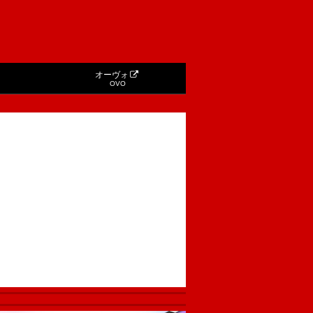
オーヴォ
OVO