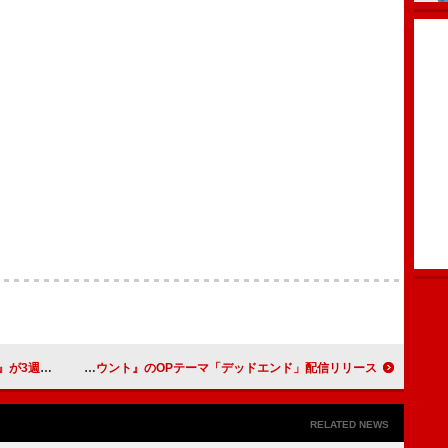
合アルバム首位
五十嵐ハル、TVアニメ『デッドアカウント』のOPテーマ「デッドエンド」配信リリース
RELATED NEWS