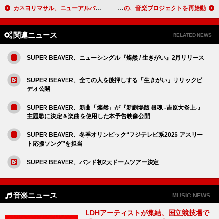
カネヨリマサル、ニューアルバム『ヒント』収録曲＆ジャケット公開
なえなの、音楽プロジェクトを再始動
関連ニュース
RELATED NEWS
SUPER BEAVER、ニューシングル『燦然 / 生きがい』2月リリース
SUPER BEAVER、全ての人を後押しする「生きがい」リリックビ
デオ公開
SUPER BEAVER、新曲「燦然」が『新劇場版 銀魂 -吉原大炎上-』
主題歌に決定＆楽曲を使用した本予告映像公開
SUPER BEAVER、冬季オリンピック“フジテレビ系2026 アスリー
ト応援ソング”を担当
SUPER BEAVER、バンド初2大ドームツアー決定
音楽ニュース
MUSIC NEWS
LDHアーティストが集結、国立競技場で