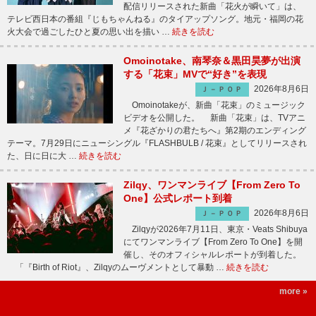
配信リリースされた新曲「花火が瞬いて」は、
テレビ西日本の番組『じもちゃんねる』のタイアップソング。地元・福岡の花
火大会で過ごしたひと夏の思い出を描い …
続きを読む
Omoinotake、南琴奈＆黒田昊夢が出演
する「花束」MVで“好き”を表現
2026年8月6日
Ｊ－ＰＯＰ
Omoinotakeが、新曲「花束」のミュージック
ビデオを公開した。 新曲「花束」は、TVアニ
メ『花ざかりの君たちへ』第2期のエンディング
テーマ。7月29日にニューシングル『FLASHBULB / 花束』としてリリースされ
た、日に日に大 …
続きを読む
Zilqy、ワンマンライブ【From Zero To
One】公式レポート到着
2026年8月6日
Ｊ－ＰＯＰ
Zilqyが2026年7月11日、東京・Veats Shibuya
にてワンマンライブ【From Zero To One】を開
催し、そのオフィシャルレポートが到着した。
「『Birth of Riot』、Zilqyのムーヴメントとして暴動 …
続きを読む
more »