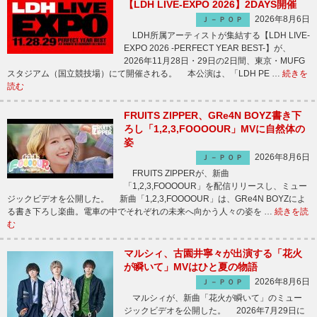
【LDH LIVE-EXPO 2026】2DAYS開催
2026年8月6日
Ｊ－ＰＯＰ
LDH所属アーティストが集結する【LDH LIVE-
EXPO 2026 -PERFECT YEAR BEST-】が、
2026年11月28日・29日の2日間、東京・MUFG
スタジアム（国立競技場）にて開催される。 本公演は、「LDH PE …
続きを
読む
FRUITS ZIPPER、GRe4N BOYZ書き下
ろし「1,2,3,FOOOOUR」MVに自然体の
姿
2026年8月6日
Ｊ－ＰＯＰ
FRUITS ZIPPERが、新曲
「1,2,3,FOOOOUR」を配信リリースし、ミュー
ジックビデオを公開した。 新曲「1,2,3,FOOOOUR」は、GRe4N BOYZによ
る書き下ろし楽曲。電車の中でそれぞれの未来へ向かう人々の姿を …
続きを読
む
マルシィ、古園井寧々が出演する「花火
が瞬いて」MVはひと夏の物語
2026年8月6日
Ｊ－ＰＯＰ
マルシィが、新曲「花火が瞬いて」のミュー
ジックビデオを公開した。 2026年7月29日に