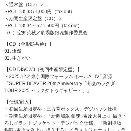
＜通常盤（CD）＞
SRCL-13533 / 1,000円（tax out）
＜期間生産限定盤（CD）＞
SRCL-13534～5 / 1,500円（tax out）
（C）空知英秋／劇場版銀魂製作委員会
【CD（全形態共通）】
01. 燦然
02. 生きがい
【CD DISC2/3（初回生産限定盤）】
・2025.12.2 東京国際フォーラム ホールA LIVE音源
「SUPER BEAVER 20th Anniversary「都会のラクダ
TOUR 2025 ～ラクダトゥギャザー～」」
【仕様/封入】
・初回生産限定盤：三方背ボックス、デジパック仕様
・期間生産限定盤：『新劇場版 銀魂 -吉原大炎上-』描き下
ろしイラストジャケット・デジパック仕様、『新劇場版
銀魂 -吉原大炎上-』描き下ろしイラストジャケット・ステ