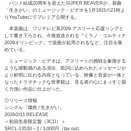
バンド結成20周年を迎えたSUPER BEAVERが、新曲
「生きがい」のミュージック・ビデオを1月16日の21時よ
りYouTubeにてプレミア公開する。
本楽曲は、フジテレビ系2026 アスリート応援ソングと
して書き下ろされ、今後放送される『ミラノ・コルティナ
2026オリンピック』で楽曲が起用されるなど、注目を集
めている。
ミュージック・ビデオは、アスリートの挑戦を象徴する
ような躍動感のある演出、歌詞に込められたメッセージが
より鮮明に伝わる内容となっている。映像と音楽が一体と
なったドラマチックな世界観は、見る者の心にまっすぐ届
く力強い作品に仕上がった。
◎リリース情報
シングル『燦然 / 生きがい』
2026/2/11 RELEASE
＜初回生産限定盤（3CD）＞
SRCL-13530～2 / 3,000円（tax out）