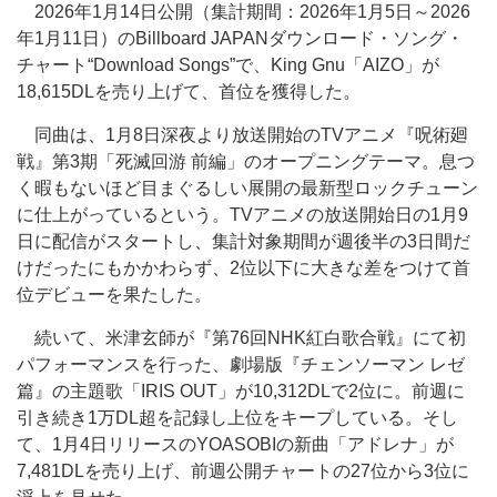
2026年1月14日公開（集計期間：2026年1月5日～2026
年1月11日）のBillboard JAPANダウンロード・ソング・
チャート“Download Songs”で、King Gnu「AIZO」が
18,615DLを売り上げて、首位を獲得した。
同曲は、1月8日深夜より放送開始のTVアニメ『呪術廻
戦』第3期「死滅回游 前編」のオープニングテーマ。息つ
く暇もないほど目まぐるしい展開の最新型ロックチューン
に仕上がっているという。TVアニメの放送開始日の1月9
日に配信がスタートし、集計対象期間が週後半の3日間だ
けだったにもかかわらず、2位以下に大きな差をつけて首
位デビューを果たした。
続いて、米津玄師が『第76回NHK紅白歌合戦』にて初
パフォーマンスを行った、劇場版『チェンソーマン レゼ
篇』の主題歌「IRIS OUT」が10,312DLで2位に。前週に
引き続き1万DL超を記録し上位をキープしている。そし
て、1月4日リリースのYOASOBIの新曲「アドレナ」が
7,481DLを売り上げ、前週公開チャートの27位から3位に