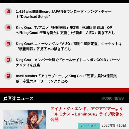
1月14日公開Billboard JAPANダウンロード・ソング・チャー
ト“Download Songs”
King Gnu、TVアニメ『呪術廻戦』第3期「死滅回游 前編」OP
へ“King Gnuの王道を新たに更新した”新曲「AIZO」書き下ろし
King Gnuのニューシングル『AIZO』期間生産限定盤、ジャケットは
『呪術廻戦』芥見下々の描き下ろし
King Gnu、メンバー全員で『オールナイトニッポンGOLD』パーソ
ナリティを担当
back number「アイラブユー」／King Gnu「逆夢」累計4億回突
破：今週のストリーミングまとめ
音楽ニュース
MUSIC NEWS
アイナ・ジ・エンド、アジアツアーより
「ルミナス – Luminous」ライブ映像を
公開
2026年8月10日
Ｊ－ＰＯＰ