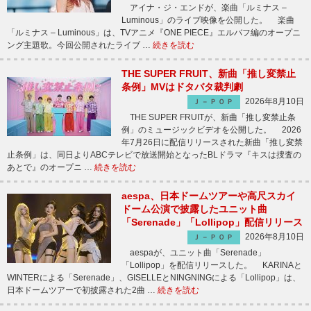
アイナ・ジ・エンドが、楽曲「ルミナス –
Luminous」のライブ映像を公開した。 楽曲
「ルミナス – Luminous」は、TVアニメ『ONE PIECE』エルバフ編のオープニ
ング主題歌。今回公開されたライブ …
続きを読む
THE SUPER FRUIT、新曲「推し変禁止
条例」MVはドタバタ裁判劇
2026年8月10日
Ｊ－ＰＯＰ
THE SUPER FRUITが、新曲「推し変禁止条
例」のミュージックビデオを公開した。 2026
年7月26日に配信リリースされた新曲「推し変禁
止条例」は、同日よりABCテレビで放送開始となったBLドラマ『キスは捜査の
あとで』のオープニ …
続きを読む
aespa、日本ドームツアーや高尺スカイ
ドーム公演で披露したユニット曲
「Serenade」「Lollipop」配信リリース
2026年8月10日
Ｊ－ＰＯＰ
aespaが、ユニット曲「Serenade」
「Lollipop」を配信リリースした。 KARINAと
WINTERによる「Serenade」、GISELLEとNINGNINGによる「Lollipop」は、
日本ドームツアーで初披露された2曲 …
続きを読む