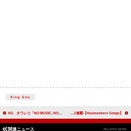
King Gnu
XG、タワレコ「NO MUSIC, NO LIFE.」ポスターに初登場 メイキング＆インタビュー動画も公開予定
【Heatseekers Songs】ハンバート ハンバート「笑ったり転んだり」が2連覇
関連ニュース
RELATED NEWS