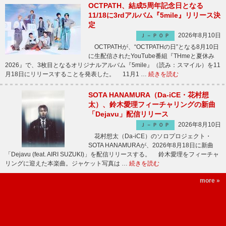
OCTPATH、結成5周年記念日となる
11/18に3rdアルバム『5mile』リリース決
定
2026年8月10日
Ｊ－ＰＯＰ
OCTPATHが、“OCTPATHの日”となる8月10日
に生配信されたYouTube番組『THmeと夏休み
2026』で、3枚目となるオリジナルアルバム『5mile』（読み：スマイル）を11
月18日にリリースすることを発表した。 11月1 …
続きを読む
SOTA HANAMURA（Da-iCE・花村想
太）、鈴木愛理フィーチャリングの新曲
「Dejavu」配信リリース
2026年8月10日
Ｊ－ＰＯＰ
花村想太（Da-iCE）のソロプロジェクト・
SOTA HANAMURAが、2026年8月18日に新曲
「Dejavu (feat. AIRI SUZUKI)」を配信リリースする。 鈴木愛理をフィーチャ
リングに迎えた本楽曲。ジャケット写真は …
続きを読む
more »