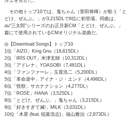
浮上を見せた。
その他トップ10では、鬼ちゃん（菅田将暉）が歌う「と
どけ、ぜんぶ。」が3,215DLで8位に初登場。同曲は、
au“三太郎”シリーズのお正月新CM「とどけ、ぜんぶ。」
篇にて使用されているCMオリジナル楽曲だ。
◎【Download Songs】トップ10
1位「AIZO」King Gnu（18,615DL）
2位「IRIS OUT」米津玄師（10,312DL）
3位「アドレナ」YOASOBI（7,481DL）
4位「ファンファーレ」玉置浩二（5,200DL）
5位「革命道中」アイナ・ジ・エンド（4,496DL）
6位「怪獣」サカナクション（4,277DL）
7位「ROSE」HANA（3,525DL）
8位「とどけ、ぜんぶ。」鬼ちゃん（3,215DL）
9位「好きすぎて滅!」M!LK（3,031DL）
10位「木星 (feat. 稲葉浩志)」福山雅治（2,873DL）