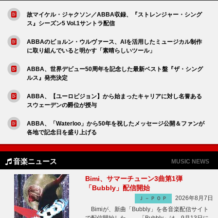
故マイケル・ジャクソン／ABBA収録、『ストレンジャー・シング
ス』シーズン5 Vol.1サントラ配信
ABBAのビョルン・ウルヴァース、AIを活用したミュージカル制作
に取り組んでいると明かす「素晴らしいツール」
ABBA、世界デビュー50周年を記念した最新ベスト盤『ザ・シング
ルス』発売決定
ABBA、【ユーロビジョン】から始まったキャリアに対し名誉ある
スウェーデンの爵位が授与
ABBA、「Waterloo」から50年を祝したメッセージ公開＆ファンが
各地で記念日を盛り上げる
音楽ニュース
MUSIC NEWS
Bimi、サマーチューン3曲第1弾
「Bubbly」配信開始
2026年8月7日
Ｊ－ＰＯＰ
Bimiが、新曲「Bubbly」を各音楽配信サイト