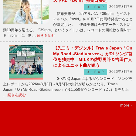
ストAL『swirl』発売日決定
2026年8月7日
Ｊ－ＰＯＰ
伊藤美来が、5thアルバム『39rpm』とベスト
アルバム『swirl』を10月7日に同時発売すること
が決定した。 伊藤美来は今年アーティスト活
動10周年を迎える。『39rpm』というタイトルは、レコードの回転数を意味す
る「rpm」に、伊 …
続きを読む
【先ヨミ・デジタル】Travis Japan「On
My Road -Stadium ver.-」がDLソング首
位を独走中 M!LKの佐野勇斗＆吉田仁人
によるユニット曲が追う
2026年8月7日
Ｊ－ＰＯＰ
GfK/NIQ Japanによるダウンロード・ソング売
上レポートから2026年8月3日～8月5日の集計が明らかとなり、Travis
Japan「On My Road -Stadium ver.-」が11,550ダウンロード（DL）を売り上
…
続きを読む
more »