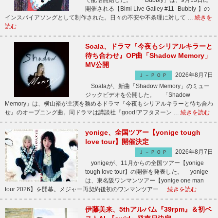
で配信開始した。 「Bubbly」は、9月13日に
開催される【Bimi Live Galley #11 -Bubbly-】の
インスパイアソングとして制作された。日々の不安や不条理に対して …
続きを
読む
Soala、ドラマ『今夜もシリアルキラーと
待ち合わせ』OP曲「Shadow Memory」
MV公開
2026年8月7日
Ｊ－ＰＯＰ
Soalaが、新曲「Shadow Memory」のミュー
ジックビデオを公開した。 「Shadow
Memory」は、横山裕が主演を務めるドラマ『今夜もシリアルキラーと待ち合わ
せ』のオープニング曲。同ドラマは講談社『good!アフタヌーン …
続きを読む
yonige、全国ツアー【yonige tough
love tour】開催決定
2026年8月7日
Ｊ－ＰＯＰ
yonigeが、11月からの全国ツアー【yonige
tough love tour】の開催を発表した。 yonige
は、東名阪ワンマンツアー【yonige one man
tour 2026】を開幕。メジャー再契約後初のワンマンツアー …
続きを読む
伊藤美来、5thアルバム『39rpm』＆初ベ