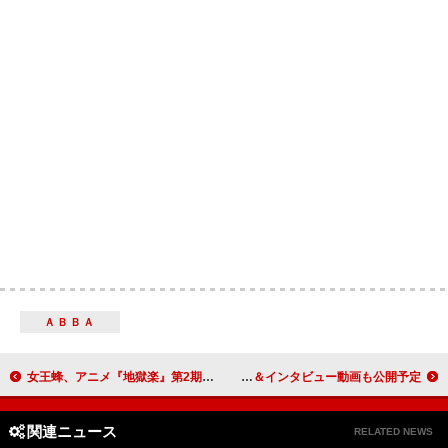
ＡＢＢＡ
女王蜂、アニメ『地獄楽』第2期EDテーマの新曲「PERSONAL」MVティザー映像を公開
XG、タワレコ「NO MUSIC, NO LIFE.」ポスターに初登場 メイキング＆インタビュー動画も公開予定
関連ニュース
RELATED NEWS