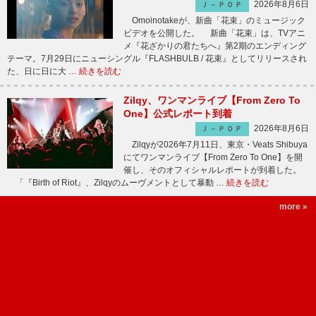
2026年8月6日
Ｊ－ＰＯＰ
Omoinotakeが、新曲「花束」のミュージック
ビデオを公開した。 新曲「花束」は、TVアニ
メ『花ざかりの君たちへ』第2期のエンディング
テーマ。7月29日にニューシングル『FLASHBULB / 花束』としてリリースされ
た、日に日に大 …
続きを読む
Zilqy、ワンマンライブ【From Zero To
One】公式レポート到着
2026年8月6日
Ｊ－ＰＯＰ
Zilqyが2026年7月11日、東京・Veats Shibuya
にてワンマンライブ【From Zero To One】を開
催し、そのオフィシャルレポートが到着した。
「『Birth of Riot』、Zilqyのムーヴメントとして暴動 …
続きを読む
more »