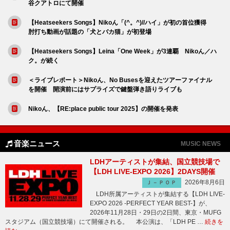
谷クアトロにて開催
【Heatseekers Songs】Nikoん「(^。^)//ハイ」が初の首位獲得
肘打ち動画が話題の「犬とバカ猫」が初登場
【Heatseekers Songs】Leina「One Week」が3連覇 Nikoん／ハ
ク。が続く
＜ライブレポート＞Nikoん、No Busesを迎えたツアーファイナル
を開催 開演前にはサプライズで鍵盤弾き語りライブも
Nikoん、【RE:place public tour 2025】の開催を発表
音楽ニュース
MUSIC NEWS
LDHアーティストが集結、国立競技場で
【LDH LIVE-EXPO 2026】2DAYS開催
2026年8月6日
Ｊ－ＰＯＰ
LDH所属アーティストが集結する【LDH LIVE-
EXPO 2026 -PERFECT YEAR BEST-】が、
2026年11月28日・29日の2日間、東京・MUFG
スタジアム（国立競技場）にて開催される。 本公演は、「LDH PE …
続きを