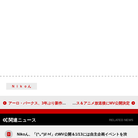
Ｎｉｋｏん
アーロ・パークス、3年ぶり新作より「2SIDED」公開
ちゃんみな、TVアニメ『【推しの子】』OP主題歌「TEST ME」リリース＆アニメ放送後にMV公開決定
関連ニュース
RELATED NEWS
Nikoん、「(^｡^)// ﾊｲ」のMV公開＆1/13には自主企画イベントを渋