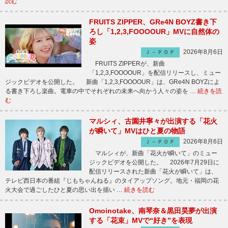
読む
FRUITS ZIPPER、GRe4N BOYZ書き下
ろし「1,2,3,FOOOOUR」MVに自然体の
姿
2026年8月6日
Ｊ－ＰＯＰ
FRUITS ZIPPERが、新曲
「1,2,3,FOOOOUR」を配信リリースし、ミュー
ジックビデオを公開した。 新曲「1,2,3,FOOOOUR」は、GRe4N BOYZによ
る書き下ろし楽曲。電車の中でそれぞれの未来へ向かう人々の姿を …
続きを読
む
マルシィ、古園井寧々が出演する「花火
が瞬いて」MVはひと夏の物語
2026年8月6日
Ｊ－ＰＯＰ
マルシィが、新曲「花火が瞬いて」のミュー
ジックビデオを公開した。 2026年7月29日に
配信リリースされた新曲「花火が瞬いて」は、
テレビ西日本の番組『じもちゃんねる』のタイアップソング。地元・福岡の花
火大会で過ごしたひと夏の思い出を描い …
続きを読む
Omoinotake、南琴奈＆黒田昊夢が出演
する「花束」MVで“好き”を表現