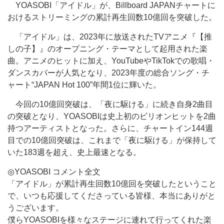
YOASOBI「アイドル」が、Billboard JAPANチャートに
おけるストリーミングの累計再生回数10億回を突破した。
「アイドル」は、2023年に放送されたTVアニメ『【推
しの子】』のオープニング・テーマとして起用された楽
曲。アニメのヒットに加え、YouTubeやTikTokでの歌唱・
ダンスカバーが人気となり、2023年度の総合ソング・チ
ャート“JAPAN Hot 100”年間1位に輝いた。
今回の10億回突破は、「夜に駆ける」に続き自身2曲目
の突破となり、YOASOBIは史上初のビリオンヒットを2曲
持つアーティストとなった。さらに、チャートイン144週
目での10億回突破は、これまで「夜に駆ける」が保持して
いた183週を超え、史上最速となる。
◎YOASOBI コメント全文
「アイドル」が累計再生回数10億回を突破したということ
で、いつも応援してくださっている皆様、本当にありがと
うございます。
僕らYOASOBIを様々なステージに連れて行ってくれた楽