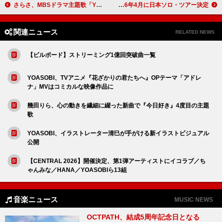
さらさ、MBSドラマ主題歌「YOU」リリース＆新アーティストビジュアルも公開
エディ・ヴェダー、2026年4月に日本ソロ・ツアー決定
関連ニュース
RELATED NEWS
【ビルボード】ストリーミング1億回突破曲一覧
YOASOBI、TVアニメ『花ざかりの君たちへ』OPテーマ「アドレ
ナ」MVはコミカルな映像作品に
幾田りら、心の動きを繊細に綴った新曲で『今日好き』4度目の主題
歌
YOASOBI、イラストレーター清巳が手がける新イラストビジュアル
公開
【CENTRAL 2026】開催決定、第1弾アーティストにイコラブ／ち
ゃんみな／HANA／YOASOBIら13組
音楽ニュース
MUSIC NEWS
OCTPATH、結成5周年記念日となる