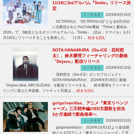
11/18に3rdアルバム『5mile』リリース決
定
2026年8月10日
Ｊ－ＰＯＰ
OCTPATHが、“OCTPATHの日”となる8月10日
に生配信されたYouTube番組『THmeと夏休み
2026』で、3枚目となるオリジナルアルバム『5mile』（読み：スマイル）を11
月18日にリリースすることを発表した。 11月1 …
続きを読む
SOTA HANAMURA（Da-iCE・花村想
太）、鈴木愛理フィーチャリングの新曲
「Dejavu」配信リリース
2026年8月10日
Ｊ－ＰＯＰ
花村想太（Da-iCE）のソロプロジェクト・
SOTA HANAMURAが、2026年8月18日に新曲
「Dejavu (feat. AIRI SUZUKI)」を配信リリースする。 鈴木愛理をフィーチャ
リングに迎えた本楽曲。ジャケット写真は …
続きを読む
go!go!vanillas、アニメ『東京リベンジ
ャーズ』三天戦争編のED主題歌を担当
2か月連続で新曲発表へ
2026年8月10日
Ｊ－ＰＯＰ
go!go!vanillasが、2026年10月2日より放送開
始となるTVアニメ『東京リベンジャーズ』三天