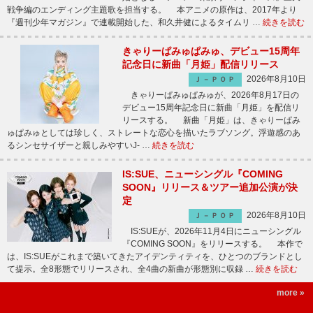
戦争編のエンディング主題歌を担当する。 本アニメの原作は、2017年より
『週刊少年マガジン』で連載開始した、和久井健によるタイムリ …
続きを読む
きゃりーぱみゅぱみゅ、デビュー15周年
記念日に新曲「月姫」配信リリース
2026年8月10日
Ｊ－ＰＯＰ
きゃりーぱみゅぱみゅが、2026年8月17日の
デビュー15周年記念日に新曲「月姫」を配信リ
リースする。 新曲「月姫」は、きゃりーぱみ
ゅぱみゅとしては珍しく、ストレートな恋心を描いたラブソング。浮遊感のあ
るシンセサイザーと親しみやすいJ- …
続きを読む
IS:SUE、ニューシングル『COMING
SOON』リリース＆ツアー追加公演が決
定
2026年8月10日
Ｊ－ＰＯＰ
IS:SUEが、2026年11月4日にニューシングル
『COMING SOON』をリリースする。 本作で
は、IS:SUEがこれまで築いてきたアイデンティティを、ひとつのブランドとし
て提示。全8形態でリリースされ、全4曲の新曲が形態別に収録 …
続きを読む
more »