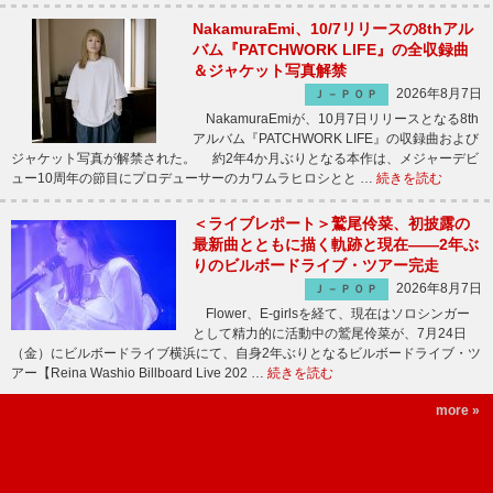
NakamuraEmi、10/7リリースの8thアル
バム『PATCHWORK LIFE』の全収録曲
＆ジャケット写真解禁
2026年8月7日
Ｊ－ＰＯＰ
NakamuraEmiが、10月7日リリースとなる8th
アルバム『PATCHWORK LIFE』の収録曲および
ジャケット写真が解禁された。 約2年4か月ぶりとなる本作は、メジャーデビ
ュー10周年の節目にプロデューサーのカワムラヒロシとと …
続きを読む
＜ライブレポート＞鷲尾伶菜、初披露の
最新曲とともに描く軌跡と現在――2年ぶ
りのビルボードライブ・ツアー完走
2026年8月7日
Ｊ－ＰＯＰ
Flower、E-girlsを経て、現在はソロシンガー
として精力的に活動中の鷲尾伶菜が、7月24日
（金）にビルボードライブ横浜にて、自身2年ぶりとなるビルボードライブ・ツ
アー【Reina Washio Billboard Live 202 …
続きを読む
more »