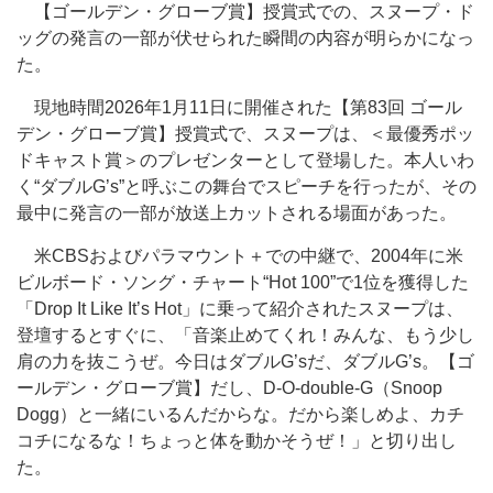
【ゴールデン・グローブ賞】授賞式での、スヌープ・ド
ッグの発言の一部が伏せられた瞬間の内容が明らかになっ
た。
現地時間2026年1月11日に開催された【第83回 ゴール
デン・グローブ賞】授賞式で、スヌープは、＜最優秀ポッ
ドキャスト賞＞のプレゼンターとして登場した。本人いわ
く“ダブルG’s”と呼ぶこの舞台でスピーチを行ったが、その
最中に発言の一部が放送上カットされる場面があった。
米CBSおよびパラマウント＋での中継で、2004年に米
ビルボード・ソング・チャート“Hot 100”で1位を獲得した
「Drop It Like It’s Hot」に乗って紹介されたスヌープは、
登壇するとすぐに、「音楽止めてくれ！みんな、もう少し
肩の力を抜こうぜ。今日はダブルG’sだ、ダブルG’s。【ゴ
ールデン・グローブ賞】だし、D-O-double-G（Snoop
Dogg）と一緒にいるんだからな。だから楽しめよ、カチ
コチになるな！ちょっと体を動かそうぜ！」と切り出し
た。