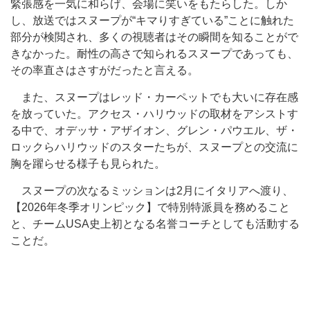
緊張感を一気に和らげ、会場に笑いをもたらした。しか
し、放送ではスヌープが“キマりすぎている”ことに触れた
部分が検閲され、多くの視聴者はその瞬間を知ることがで
きなかった。耐性の高さで知られるスヌープであっても、
その率直さはさすがだったと言える。
また、スヌープはレッド・カーペットでも大いに存在感
を放っていた。アクセス・ハリウッドの取材をアシストす
る中で、オデッサ・アザイオン、グレン・パウエル、ザ・
ロックらハリウッドのスターたちが、スヌープとの交流に
胸を躍らせる様子も見られた。
スヌープの次なるミッションは2月にイタリアへ渡り、
【2026年冬季オリンピック】で特別特派員を務めること
と、チームUSA史上初となる名誉コーチとしても活動する
ことだ。