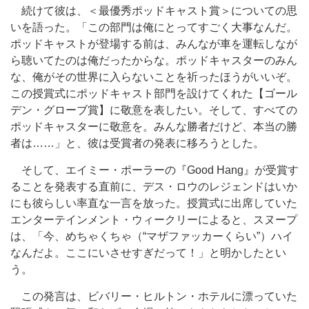
続けて彼は、＜最優秀ポッドキャスト賞＞についての思
いを語った。「この部門は俺にとってすごく大事なんだ。
ポッドキャストが登場する前は、みんなが車を運転しなが
ら聴いてたのは俺だったからな。ポッドキャスターのみん
な、俺がその世界に入らないことを祈ったほうがいいぞ。
この授賞式にポッドキャスト部門を設けてくれた【ゴール
デン・グローブ賞】に敬意を表したい。そして、すべての
ポッドキャスターに敬意を。みんな勝者だけど、本当の勝
者は……」と、彼は受賞者の発表に移ろうとした。
そして、エイミー・ポーラーの『Good Hang』が受賞す
ることを発表する直前に、デス・ロウのレジェンドはいか
にも彼らしい率直な一言を放った。授賞式に出席していた
エンターテインメント・ウィークリーによると、スヌープ
は、「今、めちゃくちゃ（“マザファッカーくらい”）ハイ
なんだよ。ここにいさせすぎだって！」と明かしたとい
う。
この発言は、ビバリー・ヒルトン・ホテルに漂っていた