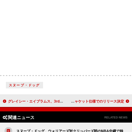
スヌープ・ドッグ
グレイシー・エイブラムス、3rdアルバムの進捗について近況を明かす「みんなのものになる準備は万端」
藤井 風、カバー集『LOVE ALL COVER ALL』紙ジャケット仕様でのリリース決定
関連ニュース
RELATED NEWS
スヌープ・ドッグ、ウォリアーズ対クリッパーズ戦のNBA中継で独