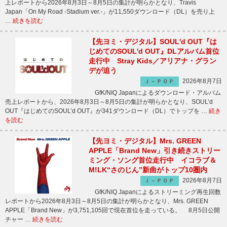
上レポートから2026年8月3日～8月5日の集計が明らかとなり、Travis
Japan「On My Road -Stadium ver.-」が11,550ダウンロード（DL）を売り上
…
続きを読む
【先ヨミ・デジタル】SOUL'd OUT『は
じめてのSOUL'd OUT』DLアルバム首位
走行中 Stray Kids／アリアナ・グラン
デが追う
2026年8月7日
Ｊ－ＰＯＰ
GfK/NIQ Japanによるダウンロード・アルバム
売上レポートから、2026年8月3日～8月5日の集計が明らかとなり、SOUL’d
OUT『はじめてのSOUL’d OUT』が341ダウンロード（DL）でトップを …
続き
を読む
【先ヨミ・デジタル】Mrs. GREEN
APPLE「Brand New」引き続きストリー
ミング・ソング首位走行中 イコラブ＆
M!LK“さのじん”新曲がトップ10圏内
2026年8月7日
Ｊ－ＰＯＰ
GfK/NIQ Japanによるストリーミング再生回数
レポートから2026年8月3日～8月5日の集計が明らかとなり、Mrs. GREEN
APPLE「Brand New」が3,751,105回で現在首位を走っている。 8月5日公開
チャー …
続きを読む