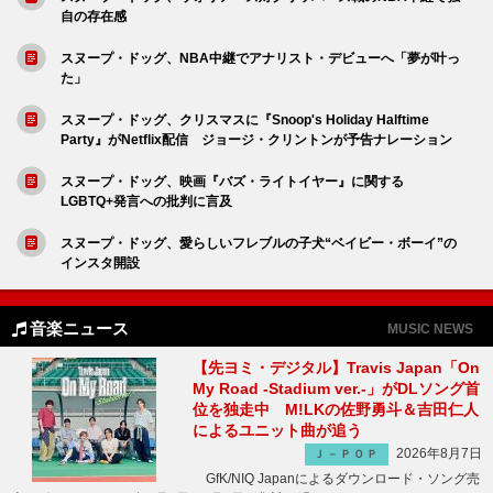
自の存在感
スヌープ・ドッグ、NBA中継でアナリスト・デビューへ「夢が叶っ
た」
スヌープ・ドッグ、クリスマスに『Snoop's Holiday Halftime
Party』がNetflix配信 ジョージ・クリントンが予告ナレーション
スヌープ・ドッグ、映画『バズ・ライトイヤー』に関する
LGBTQ+発言への批判に言及
スヌープ・ドッグ、愛らしいフレブルの子犬“ベイビー・ボーイ”の
インスタ開設
音楽ニュース
MUSIC NEWS
【先ヨミ・デジタル】Travis Japan「On
My Road -Stadium ver.-」がDLソング首
位を独走中 M!LKの佐野勇斗＆吉田仁人
によるユニット曲が追う
2026年8月7日
Ｊ－ＰＯＰ
GfK/NIQ Japanによるダウンロード・ソング売