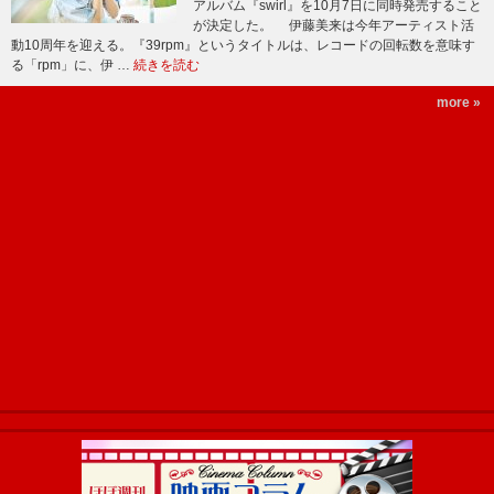
アルバム『swirl』を10月7日に同時発売すること
が決定した。 伊藤美来は今年アーティスト活
動10周年を迎える。『39rpm』というタイトルは、レコードの回転数を意味す
る「rpm」に、伊 …
続きを読む
more »