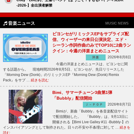
-2026-】全出演者解禁
音楽ニュース
MUSIC NEWS
ビヨンセがリミックスEPをサプライズ配
信、ウィーザーの来日公演決定、エド・
シーラン作詞作曲のみでTOP10に2曲ラン
クイン：今週の洋楽まとめニュース
2026年8月8日
洋楽
今週の洋楽まとめニュースは、ビヨンセに関
する話題から。 現地時間2026年8月5日、ビヨンセが、先日リリースした
「Morning Dew (Donk)」のリミックスEP『Morning Dew (Donk) Remix
Pack』をサプ …
続きを読む
Bimi、サマーチューン3曲第1弾
「Bubbly」配信開始
2026年8月7日
Ｊ－ＰＯＰ
Bimiが、新曲「Bubbly」を各音楽配信サイト
で配信開始した。 「Bubbly」は、9月13日に
開催される【Bimi Live Galley #11 -Bubbly-】の
インスパイアソングとして制作された。日々の不安や不条理に対して …
続きを
読む