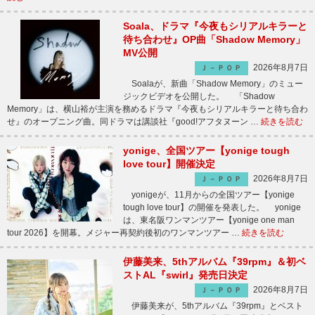
Soala、ドラマ『今夜もシリアルキラーと
待ち合わせ』OP曲「Shadow Memory」
MV公開
2026年8月7日
Ｊ－ＰＯＰ
Soalaが、新曲「Shadow Memory」のミュー
ジックビデオを公開した。 「Shadow
Memory」は、横山裕が主演を務めるドラマ『今夜もシリアルキラーと待ち合わ
せ』のオープニング曲。同ドラマは講談社『good!アフタヌーン …
続きを読む
yonige、全国ツアー【yonige tough
love tour】開催決定
2026年8月7日
Ｊ－ＰＯＰ
yonigeが、11月からの全国ツアー【yonige
tough love tour】の開催を発表した。 yonige
は、東名阪ワンマンツアー【yonige one man
tour 2026】を開幕。メジャー再契約後初のワンマンツアー …
続きを読む
伊藤美来、5thアルバム『39rpm』＆初ベ
ストAL『swirl』発売日決定
2026年8月7日
Ｊ－ＰＯＰ
伊藤美来が、5thアルバム『39rpm』とベスト