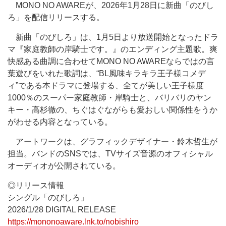
MONO NO AWAREが、2026年1月28日に新曲「のびし
ろ」を配信リリースする。
新曲「のびしろ」は、1月5日より放送開始となったドラ
マ『家庭教師の岸騎士です。』のエンディング主題歌。爽
快感ある曲調に合わせてMONO NO AWAREならではの言
葉遊びをいれた歌詞は、“BL風味キラキラ王子様コメデ
ィ”である本ドラマに登場する、全てが美しい王子様度
1000％のスーパー家庭教師・岸騎士と、バリバリのヤン
キー・高杉徹の、ちぐはぐながらも愛おしい関係性をうか
がわせる内容となっている。
アートワークは、グラフィックデザイナー・鈴木哲生が
担当。バンドのSNSでは、TVサイズ音源のオフィシャル
オーディオが公開されている。
◎リリース情報
シングル「のびしろ」
2026/1/28 DIGITAL RELEASE
https://mononoaware.lnk.to/nobishiro