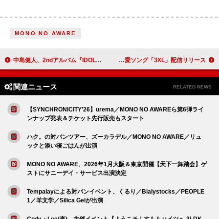
MONO NO AWARE
中島健人、2ndアルバム『IDOL1ST』リード曲「XTC」MV公開
Number_i、平野紫耀プロデュースの恋愛ソング「3XL」配信リリース
関連ニュース
RELATED NEWS
【SYNCHRONICITY’26】urema／MONO NO AWAREら第6弾ライ
ンナップ発表＆チケット先行販売もスタート
ハク。の対バンツアー、ズーカラデル／MONO NO AWARE／リュ
ックと添い寝ごはんが出演
MONO NO AWARE、2026年1月大阪＆東京開催【天下一舞踏会】ゲ
ストにサニーデイ・サービス出演決定
Tempalayによる対バンイベント、くるり／Bialystocks／PEOPLE
1／羊文学／Silica Gelが出演
Cody・Lee(李)、主催イベント【ようこそ！すももハイツへ 3LDK