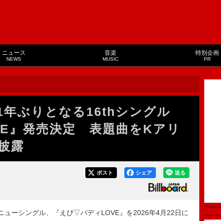
ニュース
音楽
特別企画
NEWS
MUSIC
PR
年ぶりとなる16thシングル
VE』発売決定 表題曲をKアリ
披露
ポスト
シェア
送る
ーシングル、『えび▽バディLOVE』を2026年4月22日に