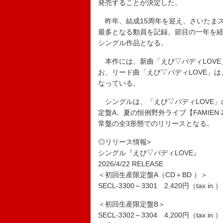
発売することが決定した。
昨年、結成15周年を迎え、さいたま
最多となる動員を記録。節目の一年を経
シングル作品となる。
本作には、新曲「えび▽バディLOVE
お、リード曲「えび▽バディLOVE」は
なっている。
シングルは、「えび▽バディLOVE」
定盤A、夏の恒例野外ライブ【FAMIEN
常盤の全3形態でのリリースとなる。
◎リリース情報>
シングル『えび▽バディLOVE』
2026/4/22 RELEASE
＜初回生産限定盤A（CD＋BD ）＞
SECL-3300～3301 2,420円（tax in.）
＜初回生産限定盤B＞
SECL-3302～3304 4,200円（tax in.）