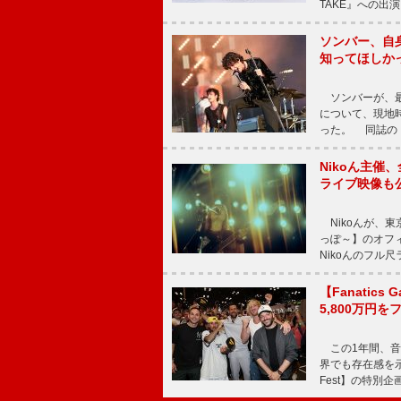
TAKE』への出
ソンバー、自
知ってほしか
ソンバーが、最新シ
について、現地時
った。 同誌の『Po
Nikoん主催
ライブ映像も
Nikoんが、東
っぽ～】のオフ
Nikoんのフル
【Fanatic
5,800万円
この1年間、音
界でも存在感を示
Fest】の特別企画