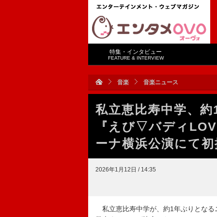
特集・インタビュー
FEATURE & INTERVIEW
音楽
音楽ニュース
私立恵比寿中学、約1
『えび▽バディLO
ーナ横浜公演にて初
2026年1月12日 / 14:35
私立恵比寿中学が、約1年ぶりとなるニュ