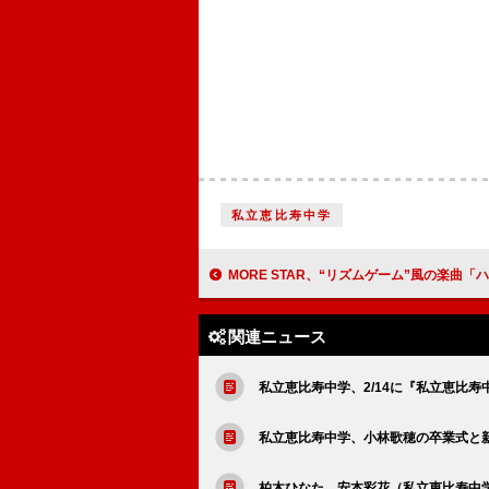
私立恵比寿中学
MORE STAR、“リズムゲーム”風の楽曲「ハグ
関連ニュース
私立恵比寿中学、2/14に『私立恵比寿中学
私立恵比寿中学、小林歌穂の卒業式と新体
柏木ひなた、安本彩花（私立恵比寿中