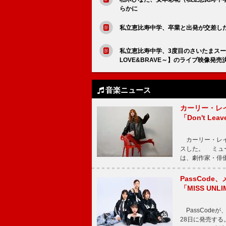
らかに
私立恵比寿中学、卒業と出発が交差した
私立恵比寿中学、3度目のさいたまスーパーア
LOVE&BRAVE～】のライブ映像発売
音楽ニュース
カーリー・レ
「Don't Leav
カーリー・レイ・ジェ
スした。 ミュ
は、劇作家・俳
PassCode
「MISS UNL
PassCode
28日に発売する。