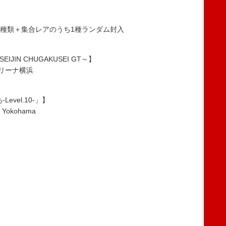
8種類＋集合レアのうち1種ランダム封入
JIN CHUGAKUSEI GT～】
アリーナ横浜
vel.10-」】
Yokohama