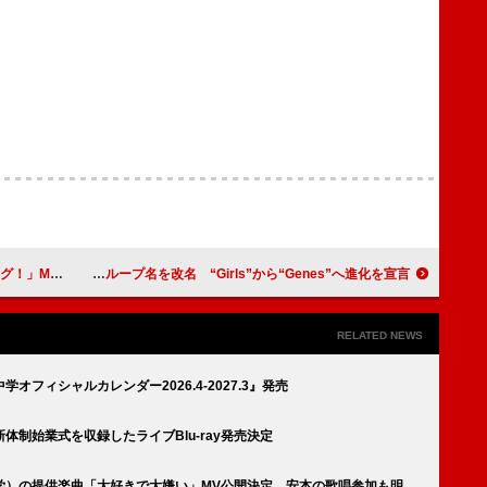
！」MV公開
XG、グループ名を改名 “Girls”から“Genes”へ進化を宣言
RELATED NEWS
オフィシャルカレンダー2026.4-2027.3』発売
制始業式を収録したライブBlu-ray発売決定
学）の提供楽曲「大好きで大嫌い」MV公開決定 安本の歌唱参加も明