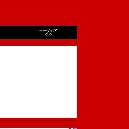
オーヴォ
OVO