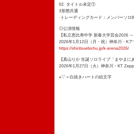
02. タイトル未定①
3形態共通
·トレーディングカード：メンバーソロ
◎公演情報
【私立恵比寿中学 新春大学芸会2026 ～SEI
2026年1月12日（月・祝）神奈川・K
https://shiritsuebichu.jp/k-arena2026/
【真山りか 生誕ソロライブ「まやまにあ-Le
2026年1月27日（火）神奈川・KT Zepp 
※▽＝白抜きハートの絵文字