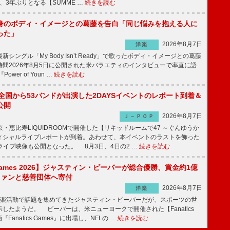
演、3年ぶりとなる【SUMME …
続きを読む
身のボディ・イメージとの葛藤を告白「同じ悩みを抱える人に
った」
2026年8月7日
洋楽
ングル「My Body Isn’t Ready」で歌ったボディ・イメージとの葛藤
間2026年8月5日に公開された米バラエティのインタビューで率直に語
wer of Youn …
続きを読む
、全国から53バンドが出演した2DAYSイベントのレポート到着＆
公開
2026年8月7日
Ｊ－ＰＯＰ
京・恵比寿LIQUIDROOMで開催した【リキッドルームで47 ～ぐんゆうか
ィシャルライブレポートが到着。あわせて、本イベントのラストを飾った
尺ライブ映像も公開となった。 8月3日、4日の2 …
続きを読む
s Games 2026】ジャスティン・ビーバーが総合優勝、賞金約1億
をファンと慈善団体へ寄付
2026年8月7日
洋楽
楽活動で話題を集めてきたジャスティン・ビーバーだが、スポーツの世
したようだ。 ビーバーは、米ニューヨークで開催された【Fanatics
『Fanatics Games』に出場し、NFLの …
続きを読む