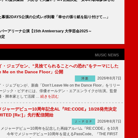
幕張2DAYS公演の公式レポ到着「幸せの張り紙を貼り付けて…」
リーナ公演【15th Anniversary 大学芸会2025～
決定
MUSIC NEWS
イ・ジェプセン、“見捨てられることへの恐れ”をテーマにした
e Me on the Dance Floor」公開
2026年8月7日
洋楽
プセンが、新曲「Don’t Leave Me on the Dance Floor」をリリー
ージック・ビデオには、俳優オールデン・エアエンライクが出演。監督
優・脚本家として活躍 …
続きを読む
、メジャーデビュー10周年記念AL『RE:CODE』10/28発売決定
IMITED [Re:]」先行配信開始
2026年8月7日
Ｊ－ＰＯＰ
が、メジャーデビュー10周年を記念した再録アルバム『RE:CODE』を10月
 今年でメジャーデビュー10周年を迎えるPassCode。『THE FIRST