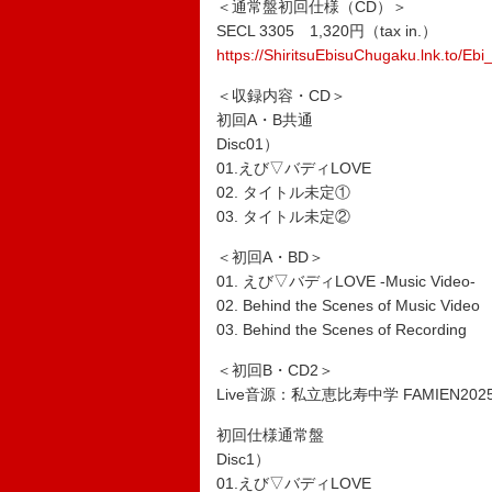
＜通常盤初回仕様（CD）＞
SECL 3305 1,320円（tax in.）
https://ShiritsuEbisuChugaku.lnk.to/E
＜収録内容・CD＞
初回A・B共通
Disc01）
01.えび▽バディLOVE
02. タイトル未定①
03. タイトル未定②
＜初回A・BD＞
01. えび▽バディLOVE -Music Video-
02. Behind the Scenes of Music Video
03. Behind the Scenes of Recording
＜初回B・CD2＞
Live音源：私立恵比寿中学 FAMIEN2025 
初回仕様通常盤
Disc1）
01.えび▽バディLOVE