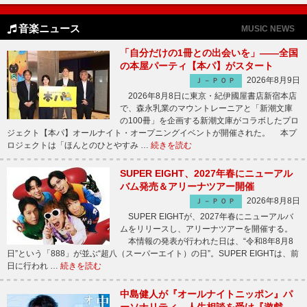
音楽ニュース
MUSIC NEWS
「自分だけの1冊との出会いを」――全国
の本屋パーティ【本パ】がスタート
2026年8月9日
Ｊ－ＰＯＰ
2026年8月8日に東京・紀伊國屋書店新宿本店
で、森永乳業のマウントレーニアと「新潮文庫
の100冊」を企画する新潮文庫がコラボしたプロ
ジェクト【本パ】オールナイト・オープニングイベントが開催された。 本プ
ロジェクトは「ほんとのひとやすみ …
続きを読む
SUPER EIGHT、2027年春にニューアル
バム発売＆アリーナツアー開催
2026年8月8日
Ｊ－ＰＯＰ
SUPER EIGHTが、2027年春にニューアルバ
ムをリリースし、アリーナツアーを開催する。
本情報の発表が行われた日は、“令和8年8月8
日”という「888」が並ぶ“超八（スーパーエイト）の日”。SUPER EIGHTは、前
日に行われ …
続きを読む
中島健人が『オールナイトニッポン』パ