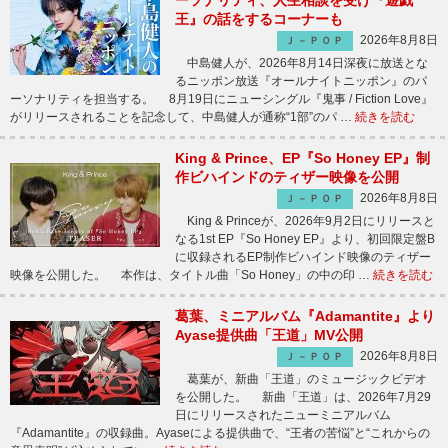
ーソナリティ、人生相談を受け『遊戯
王』の話をするコーナーも
2026年8月8日
Ｊ－ＰＯＰ
中島健人が、2026年8月14日深夜に放送とな
るニッポン放送『オールナイトニッポン』のパ
ーソナリティを担当する。 8月19日にニューシングル『鬼事 / Fiction Love』
がリリースされることを記念して、中島健人が通称“1部”のパ …
続きを読む
King & Prince、EP『So Honey EP』制
作ビハインドのティザー映像を公開
2026年8月8日
Ｊ－ＰＯＰ
King & Princeが、2026年9月2日にリリースと
なる1st EP『So Honey EP』より、初回限定盤B
に収録されるEP制作ビハインド映像のティザー
映像を公開した。 本作は、タイトル曲「So Honey」の中の印 …
続きを読む
葛葉、ミニアルバム『Adamantite』より
Ayase提供曲「王道」MV公開
2026年8月8日
Ｊ－ＰＯＰ
葛葉が、新曲「王道」のミュージックビデオ
を公開した。 新曲「王道」は、2026年7月29
日にリリースされたニューミニアルバム
『Adamantite』の収録曲。Ayaseによる提供曲で、“王者の苦悩”と“これからの