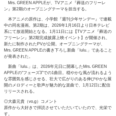
Mrs. GREEN APPLEが、TVアニメ『葬送のフリーレ
ン』第2期のオープニングテーマを担当する。
本アニメの原作は、小学館『週刊少年サンデー』で連載
中の同名漫画。第2期は、2026年1月16日より日本テレビ
系にて放送開始となる。1月11日には【TVアニメ『葬送の
フリーレン』第2期完成披露上映イベント】が開催され、
新たに制作されたPVが公開。オープニングテーマが、
Mrs. GREEN APPLEの書き下ろし新曲「lulu.」であること
が発表された。
新曲「lulu.」は、2026年元日に開幕したMrs. GREEN
APPLEの“フェーズ3”での1曲目。穏やかな風が流れるよう
な雰囲気を感じさせる、壮大で広がりのある伸びやかな展
開のメロディーと歌声が魅力的な楽曲で、1月12日に配信
リリースされる。
◎大森元貴（vo,g）コメント
原作から大好きで拝読させていただいていたので、光栄で
す。