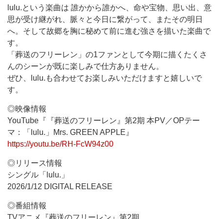
lulu.という楽曲は 誰かから誰かへ、命や宝物、思い出、意
思が受け継がれ、脈々と今日に繋がって、またその明日
へ。そして故郷を胸に秘めて前に進む強さを描いた楽曲で
す。
「葬送のフリーレン」の1ファンとして今期に描くたくさ
んのシーンが既に楽しみで仕方ありません。
ぜひ、lulu.も合わせてお楽しみいただけますと嬉しいで
す。
◎映像情報
YouTube『『葬送のフリーレン』第2期 本PV／OPテー
マ：「lulu.」Mrs. GREEN APPLE』
https://youtu.be/RH-FcW94z00
◎リリース情報
シングル「lulu.」
2026/1/12 DIGITAL RELEASE
◎番組情報
TVアニメ『葬送のフリーレン』第2期