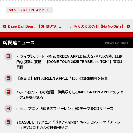
Mrs. GREEN APPLE
Base Ball Bear、【SHIBUYA NONFICTION III】開催発表
【No No Girls】ふみの、デビュー曲「favorite song」MVに“ありのままの姿”
関連ニュース
RELATED NEWS
＜ライブレポート＞Mrs. GREEN APPLE 巨大なバベルの塔と圧倒
的な演奏に震撼 【DOME TOUR 2025 "BABEL no TOH"】東京3
日目
【深ヨミ】Mrs. GREEN APPLE『10』の販売動向を調査
バンド初のレコ大3連覇 偉業尽くしのMrs. GREEN APPLEのフェ
ーズ2を振り返る
milet、アニメ『葬送のフリーレン』EDテーマをCDリリース
YOASOBI、TVアニメ『花ざかりの君たちへ』OPテーマ「アドレ
ナ」MVはコミカルな映像作品に