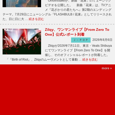
Omoinotakeが、新曲「花束」のミュージック
ビデオを公開した。 新曲「花束」は、TVアニ
メ『花ざかりの君たちへ』第2期のエンディング
テーマ。7月29日にニューシングル『FLASHBULB / 花束』としてリリースされ
た、日に日に大 …
続きを読む
Zilqy、ワンマンライブ【From Zero To
One】公式レポート到着
2026年8月6日
Ｊ－ＰＯＰ
Zilqyが2026年7月11日、東京・Veats Shibuya
にてワンマンライブ【From Zero To One】を開
催し、そのオフィシャルレポートが到着した。
「『Birth of Riot』、Zilqyのムーヴメントとして暴動 …
続きを読む
more »