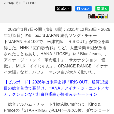
2026年1月10日 / 11:00
ポスト
シェア
送る
2026年1月7日公開（集計期間：2025年12月28日～2026
年1月3日）のBillboard JAPAN 総合ソング・チャー
ト“JAPAN Hot 100”で、米津玄師「IRIS OUT」が首位を獲
得した。NHK『紅白歌合戦』など、大型音楽番組が放送
されたこともあり、HANA「ROSE」や「Blue Jeans」、
アイナ・ジ・エンド「革命道中」、サカナクション「怪
獣」、M!LK「イイじゃん」、ORANGE RANGE「イケナ
イ太陽」など、パフォーマンス曲が大きく動いた。
【ビルボード】2026年は米津玄師「IRIS OUT」通算13週
目の総合首位で幕開け、HANA／アイナ・ジ・エンド／サ
カナクションなど紅白歌唱曲が軒並みチャートイン
総合アルバム・チャート“Hot Albums”では、King &
Princeの『STARRING』がCDセールス5位、ダウンロード