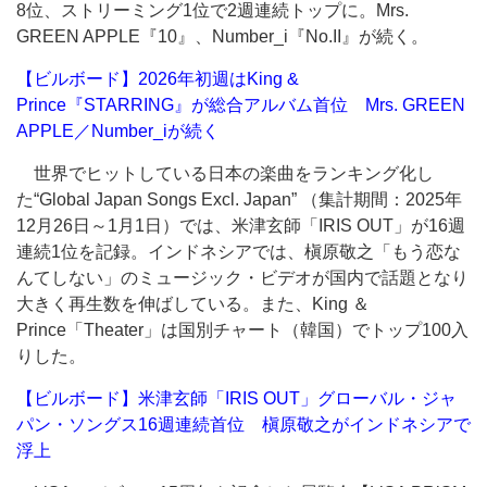
8位、ストリーミング1位で2週連続トップに。Mrs.
GREEN APPLE『10』、Number_i『No.II』が続く。
【ビルボード】2026年初週はKing &
Prince『STARRING』が総合アルバム首位 Mrs. GREEN
APPLE／Number_iが続く
世界でヒットしている日本の楽曲をランキング化し
た“Global Japan Songs Excl. Japan” （集計期間：2025年
12月26日～1月1日）では、米津玄師「IRIS OUT」が16週
連続1位を記録。インドネシアでは、槇原敬之「もう恋な
んてしない」のミュージック・ビデオが国内で話題となり
大きく再生数を伸ばしている。また、King ＆
Prince「Theater」は国別チャート（韓国）でトップ100入
りした。
【ビルボード】米津玄師「IRIS OUT」グローバル・ジャ
パン・ソングス16週連続首位 槇原敬之がインドネシアで
浮上