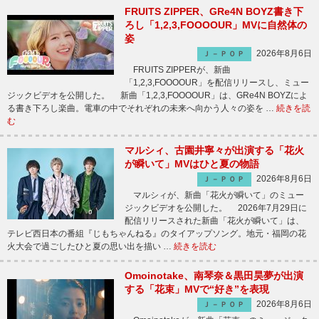
FRUITS ZIPPER、GRe4N BOYZ書き下
ろし「1,2,3,FOOOOUR」MVに自然体の
姿
2026年8月6日
Ｊ－ＰＯＰ
FRUITS ZIPPERが、新曲
「1,2,3,FOOOOUR」を配信リリースし、ミュー
ジックビデオを公開した。 新曲「1,2,3,FOOOOUR」は、GRe4N BOYZによ
る書き下ろし楽曲。電車の中でそれぞれの未来へ向かう人々の姿を …
続きを読
む
マルシィ、古園井寧々が出演する「花火
が瞬いて」MVはひと夏の物語
2026年8月6日
Ｊ－ＰＯＰ
マルシィが、新曲「花火が瞬いて」のミュー
ジックビデオを公開した。 2026年7月29日に
配信リリースされた新曲「花火が瞬いて」は、
テレビ西日本の番組『じもちゃんねる』のタイアップソング。地元・福岡の花
火大会で過ごしたひと夏の思い出を描い …
続きを読む
Omoinotake、南琴奈＆黒田昊夢が出演
する「花束」MVで“好き”を表現
2026年8月6日
Ｊ－ＰＯＰ