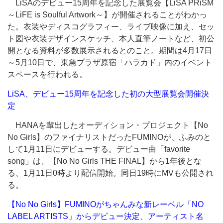
LiSAのデビュー15周年を記念した展覧会【LiSA PRiSM
～LiFE is Soulful Artwork～】が開催されることがわかっ
た。衣装やディスコグラフィー、ライブ映像に加え、セッ
ト図や衣装デザインスケッチ、本人直筆ノートなど、初公
開となる資料が多数展示されるとのこと。期間は4月17日
～5月10日で、東急プラザ原宿「ハラカド」内のイベント
スペースを行われる。
LiSA、デビュー15周年を記念した初の大型展覧会開催決
定
HANAを輩出したオーディション・プロジェクト【No
No Girls】のファイナリストだったFUMINOが、ふみのと
して1月11日にデビューする。デビュー曲「favorite
song」は、【No No Girls THE FINAL】から1年後とな
る、1月11日0時より配信開始。同日19時にMVも公開され
る。
【No No Girls】FUMINOがちゃんみな新レーベル「NO
LABEL ARTISTS」からデビュー決定、アーティスト名