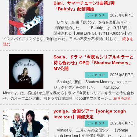
Bimi、サマーチューン3曲第1弾
「Bubbly」配信開始
2026年8月7日
Ｊ－ＰＯＰ
Bimiが、新曲「Bubbly」を各音楽配信サイト
で配信開始した。 「Bubbly」は、9月13日に
開催される【Bimi Live Galley #11 -Bubbly-】の
インスパイアソングとして制作された。日々の不安や不条理に対して …
続きを
読む
Soala、ドラマ『今夜もシリアルキラーと
待ち合わせ』OP曲「Shadow Memory」
MV公開
2026年8月7日
Ｊ－ＰＯＰ
Soalaが、新曲「Shadow Memory」のミュー
ジックビデオを公開した。 「Shadow
Memory」は、横山裕が主演を務めるドラマ『今夜もシリアルキラーと待ち合わ
せ』のオープニング曲。同ドラマは講談社『good!アフタヌーン …
続きを読む
yonige、全国ツアー【yonige tough
love tour】開催決定
2026年8月7日
Ｊ－ＰＯＰ
yonigeが、11月からの全国ツアー【yonige
tough love tour】の開催を発表した。 yonige