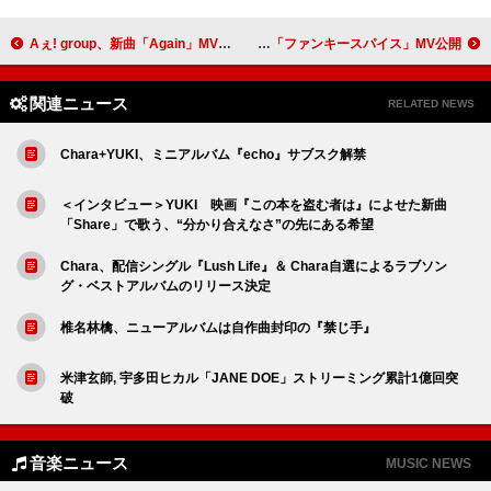
Aぇ! group、新曲「Again」MVティザー＆アルバム『Runway』収録内容を公開
BREIMENの演奏×TOMOOの存在感が絡み合う、コラボ曲「ファンキースパイス」MV公開
関連ニュース
RELATED NEWS
Chara+YUKI、ミニアルバム『echo』サブスク解禁
＜インタビュー＞YUKI 映画『この本を盗む者は』によせた新曲
「Share」で歌う、“分かり合えなさ”の先にある希望
Chara、配信シングル『Lush Life』＆ Chara自選によるラブソン
グ・ベストアルバムのリリース決定
椎名林檎、ニューアルバムは自作曲封印の『禁じ手』
米津玄師, 宇多田ヒカル「JANE DOE」ストリーミング累計1億回突
破
音楽ニュース
MUSIC NEWS