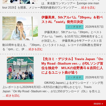
は、東名阪ワンマンツアー【yonige one man
tour 2026】を開幕。メジャー再契約後初のワンマンツアー …
続きを読む
伊藤美来、5thアルバム『39rpm』＆初ベ
ストAL『swirl』発売日決定
2026年8月7日
Ｊ－ＰＯＰ
伊藤美来が、5thアルバム『39rpm』とベスト
アルバム『swirl』を10月7日に同時発売すること
が決定した。 伊藤美来は今年アーティスト活
動10周年を迎える。『39rpm』というタイトルは、レコードの回転数を意味す
る「rpm」に、伊 …
続きを読む
【先ヨミ・デジタル】Travis Japan「On
My Road -Stadium ver.-」がDLソング首
位を独走中 M!LKの佐野勇斗＆吉田仁人
によるユニット曲が追う
2026年8月7日
Ｊ－ＰＯＰ
GfK/NIQ Japanによるダウンロード・ソング売
上レポートから2026年8月3日～8月5日の集計が明らかとなり、Travis
Japan「On My Road -Stadium ver.-」が11,550ダウンロード（DL）を売り上
…
続きを読む
more »