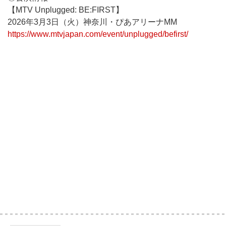
【MTV Unplugged: BE:FIRST】
2026年3月3日（火）神奈川・ぴあアリーナMM
https://www.mtvjapan.com/event/unplugged/befirst/