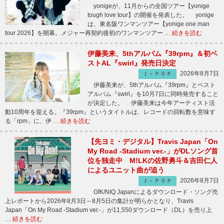
yonigeが、11月からの全国ツアー【yonige
tough love tour】の開催を発表した。 yonige
は、東名阪ワンマンツアー【yonige one man
tour 2026】を開幕。メジャー再契約後初のワンマンツアー …
続きを読む
伊藤美来、5thアルバム『39rpm』＆初ベ
ストAL『swirl』発売日決定
2026年8月7日
Ｊ－ＰＯＰ
伊藤美来が、5thアルバム『39rpm』とベスト
アルバム『swirl』を10月7日に同時発売すること
が決定した。 伊藤美来は今年アーティスト活
動10周年を迎える。『39rpm』というタイトルは、レコードの回転数を意味す
る「rpm」に、伊 …
続きを読む
【先ヨミ・デジタル】Travis Japan「On
My Road -Stadium ver.-」がDLソング首
位を独走中 M!LKの佐野勇斗＆吉田仁人
によるユニット曲が追う
2026年8月7日
Ｊ－ＰＯＰ
GfK/NIQ Japanによるダウンロード・ソング売
上レポートから2026年8月3日～8月5日の集計が明らかとなり、Travis
Japan「On My Road -Stadium ver.-」が11,550ダウンロード（DL）を売り上
…
続きを読む