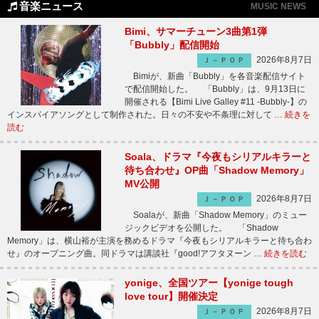
音楽ニュース
MUSIC NEWS
Bimi、サマーチューン3曲第1弾
「Bubbly」配信開始
2026年8月7日
Ｊ－ＰＯＰ
Bimiが、新曲「Bubbly」を各音楽配信サイト
で配信開始した。 「Bubbly」は、9月13日に
開催される【Bimi Live Galley #11 -Bubbly-】の
インスパイアソングとして制作された。日々の不安や不条理に対して …
続きを
読む
Soala、ドラマ『今夜もシリアルキラーと
待ち合わせ』OP曲「Shadow Memory」
MV公開
2026年8月7日
Ｊ－ＰＯＰ
Soalaが、新曲「Shadow Memory」のミュー
ジックビデオを公開した。 「Shadow
Memory」は、横山裕が主演を務めるドラマ『今夜もシリアルキラーと待ち合わ
せ』のオープニング曲。同ドラマは講談社『good!アフタヌーン …
続きを読む
yonige、全国ツアー【yonige tough
love tour】開催決定
2026年8月7日
Ｊ－ＰＯＰ