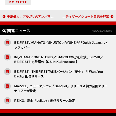
BE:FIRST
中島健人、ブルガリのアンバサダーに就任「多くの方々の眼差しを宝石のように輝かせたい」
REIKO、新曲「Lullaby」アートワーク／MVティザー／ショート音源を解禁
関連ニュース
RELATED NEWS
BE:FIRSTのMANATO／SHUNTO／RYUHEIが『Quick Japan』バ
ックカバー
INI／HANA／ONE N' ONLY／STARGLOWが初出演、SKY-HI／
BE:FIRSTらも登場の【D.U.N.K. Showcase】
BE:FIRST、THE FIRST TAKEバージョン「夢中」「I Want You
Back」配信リリース
MAZZEL、ニューアルバム『Banquet』リリース＆初の全国アリー
ナツアーが決定
REIKO、新曲「Lullaby」配信リリース決定